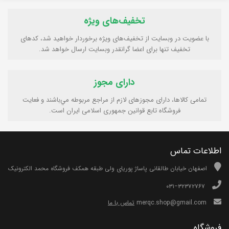
تخفیف‌های ویژه
با عضویت در وبسایت از تخفیف‌های ویژه برخوردار خواهید شد، کدهای
تخفیف تنها برای اعضا گرانقدر وبسایت ارسال خواهد شد.
دارای مجوز
تمامی كالاها، دارای مجوزهای لازم از مراجع مربوطه مي‌باشند و فعایت
فروشگاه تابع قوانين جمهوری اسلامی ايران است.
اطلاعات تماس
اصفهان خیابان طالقانی پاساژ پوریای ولی طبقه همکف فروشگاه محمد الکترونیک
۰۳۱−۳۲۳۷۲۷۶۷
merqc.shop@gmail.com
تماس با ما
فروشگاه