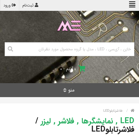
ثبت‌نام
ورود
۰ آیتم - ۰
منو
فلاشرتابلوLED
LED , نمایشگرها , فلاشر , لیزر
/
فلاشرتابلوLED