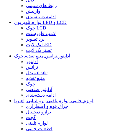
رابط های سیمی
وارنیش
ادامه دسته‌بندی
لوازم تلویزیون LED و LCD
چوک LCD
لامپ فلورسنت
برد تصویر
بک لایت LED
تستر بک لایت
آداپتور,ترانس,منبع تغذیه,چوک
آداپتور
ترانس
مبدل dc-dc
منبع تغذیه
چوک
آداپتور صنعتی
ادامه دسته‌بندی
لوازم جانبی ,لوازم تلفنی , روشنایی ,آهنربا
چراق قوه و اضطراری
ترازو دیجیتال
گجت
لوازم تلفنی
قطعات جانبی