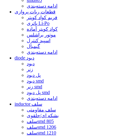
smd805
ادامه دسته‌بندی
قطعات ربات پروازی
فریم کواد کوپتر
باتری Li-Po
کواد کوپتر آماده
موتور براشلس
اسپید کنترل
گیمبال
ادامه دسته‌بندی
diode دیود
دیود
زنر
پل دیود
دیود smd
زنر smd
پل دیود smd
ادامه دسته‌بندی
inductor سلف
سلف مقاومتی
بشکه ای/حلقوی
سلفsmd 805
سلفsmd 1206
سلفsmd 1210