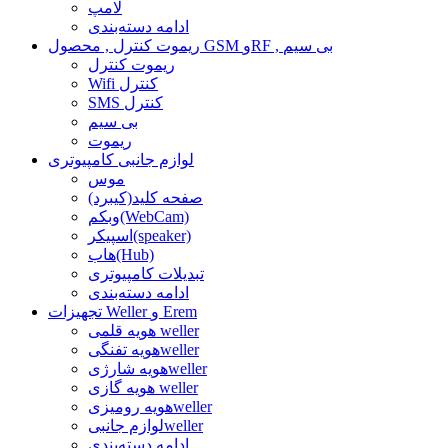
لامپ
ادامه دسته‌بندی
ریموت کنترل , محصول GSM وRF , بی سیم
ریموت کنترل
Wifi کنترل
SMS کنترل
بی سیم
ریموت
لوازم جانبی کامپیوتری
موس
صفحه کلید(کیبرد)
وبکم(WebCam)
اسپیکر(speaker)
هاب(Hub)
تبدیلات کامپیوتری
ادامه دسته‌بندی
تجهیزات Weller و Erem
هویه قلمی weller
هویه تفنگیweller
هویه شارژیweller
هویه گازی weller
هویه رومیزیweller
لوازم جانبیweller
ادامه دسته‌بندی