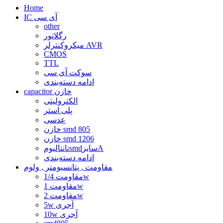
Home
IC آی سی
other
رگلاتور
میکروکنترلر AVR
CMOS
TTL
سوکت آی سی
ادامه دسته‌بندی
capacitor خازن
الکترولیتی
پلی استر
عدسی
خازن smd 805
خازن smd 1206
تانتالیومsmdسایزA
ادامه دسته‌بندی
مقاومت , پتانسیومتر , ولوم
مقاومت 1/4w
مقاومت 1w
مقاومت 2w
5w آجری
10w آجری