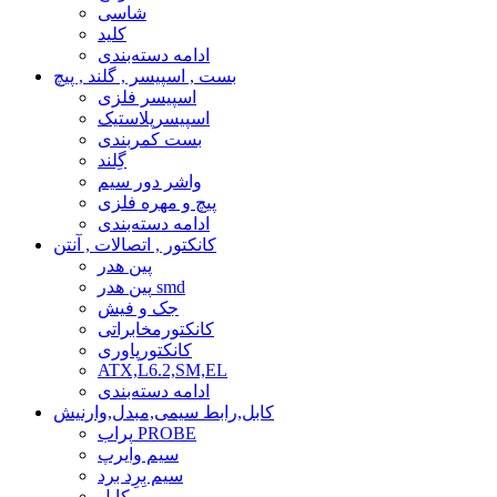
شاسی
کلید
ادامه دسته‌بندی
بست , اسپیسر , گلند , پیچ
اسپیسر فلزی
اسپیسرپلاستیک
بست کمربندی
گِلند
واشر دور سیم
پیچ و مهره فلزی
ادامه دسته‌بندی
کانکتور , اتصالات , آنتن
پین هدر
پین هدر smd
جک و فیش
کانکتورمخابراتی
کانکتورپاوری
ATX,L6.2,SM,EL
ادامه دسته‌بندی
کابل,رابط سیمی,مبدل,وارنیش
پراب PROBE
سیم وایرپ
سیم بِرِد برد
کابل