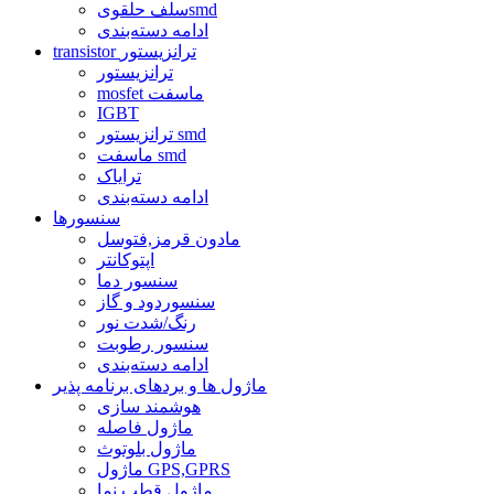
سلف حلقویsmd
ادامه دسته‌بندی
transistor ترانزیستور
ترانزیستور
mosfet ماسفت
IGBT
ترانزیستور smd
ماسفت smd
ترایاک
ادامه دسته‌بندی
سنسورها
مادون قرمز,فتوسل
اپتوکانتر
سنسور دما
سنسوردود و گاز
رنگ/شدت نور
سنسور رطوبت
ادامه دسته‌بندی
ماژول ها و بردهای برنامه پذیر
هوشمند سازی
ماژول فاصله
ماژول بلوتوث
ماژول GPS,GPRS
ماژول قطب نما