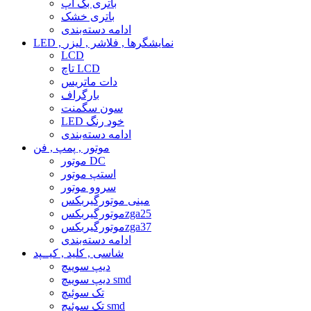
باتری بک آپ
باتری خشک
ادامه دسته‌بندی
LED , نمایشگرها , فلاشر , لیزر
LCD
تاچ LCD
دات ماتریس
بارگراف
سون سگمنت
LED خود رنگ
ادامه دسته‌بندی
موتور , پمپ , فن
موتور DC
استپ موتور
سروو موتور
مینی موتورگیربکس
موتورگیربکسzga25
موتورگیربکسzga37
ادامه دسته‌بندی
شاسی , کلید , کیــپد
دیپ سوییچ
دیپ سوییچ smd
تک سوئیچ
تک سوئیچ smd