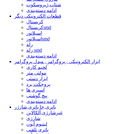
شتاب,ژیروسکوپ
ادامه دسته‌بندی
قطعات الکترونیکی دیگر
کریستال
کریستالsmd
اسیلاتور
اسیلاتورsmd
رله
رله smd
ادامه دسته‌بندی
ابزار الکترونیکی , پروگرامر , مبدل پروگرامر
لحیم کاری
مولتی متر
ابزار دستی
پروجکت برد
اسپری ها
پیچ گوشتی
ادامه دسته‌بندی
باتری,جا باتری,شارژر
غیرشارژی,آلکالاین
شارژی
لیتیوم آیون
باتری تلفنی