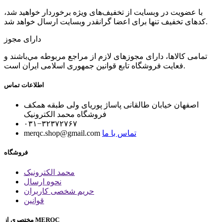
با عضویت در وبسایت از تخفیف‌های ویژه برخوردار خواهید شد،
کدهای تخفیف تنها برای اعضا گرانقدر وبسایت ارسال خواهد شد.
دارای مجوز
تمامی كالاها، دارای مجوزهای لازم از مراجع مربوطه مي‌باشند و
فعایت فروشگاه تابع قوانين جمهوری اسلامی ايران است.
اطلاعات تماس
اصفهان خیابان طالقانی پاساژ پوریای ولی طبقه همکف
فروشگاه محمد الکترونیک
۰۳۱−۳۲۳۷۲۷۶۷
تماس با ما
merqc.shop@gmail.com
فروشگاه
محمد الکترونیک
نحوه ارسال
حریم شخصی کاربران
قوانین
مختصری از MERQC