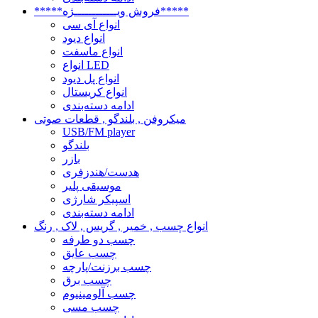
*****فروش ویــــــــــــژه*****
انواع آی سی
انواع دیود
انواع ماسفت
انواع LED
انواع پل دیود
انواع کریستال
ادامه دسته‌بندی
میکروفن , بلندگو , قطعات صوتی
USB/FM player
بلندگو
بازر
هدست/هندزفری
موسیقی پلیر
اسپیکر شارژی
ادامه دسته‌بندی
انواع چسب , خمیر , گریس , لاک , رنگ
چسب دو طرفه
چسب عایق
چسب برزنت/پارچه
چسب برق
چسب آلومینیوم
چسب مسی