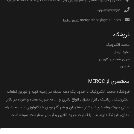
اصفهان خیابان طالقانی پاساژ پوریای ولی طبقه همکف فروشگاه محمد الکترونیک
۰۳۱−۳۲۳۷۲۷۶۷
merqc.shop@gmail.com
تماس با ما
فروشگاه
محمد الکترونیک
نحوه ارسال
حریم شخصی کاربران
قوانین
مختصری از MERQC
فروشگاه محمد الکترونیک با حدود یک دهه سابقه در زمینه تهیه و توزیع قطعات
الکترونیک , رباتیک , ابزار دقیق , انواع باتری و ... به صورت عمده و خرده در بازار
سنتی جهت رفاه هرچه بیشتر مشتریان و هم گام بودن با تکنولوژی تصمیم به راه
اندازی فروشگاه اینترنتی با قابلیت خرید آنلاین و ارسال سفارشات نموده است.