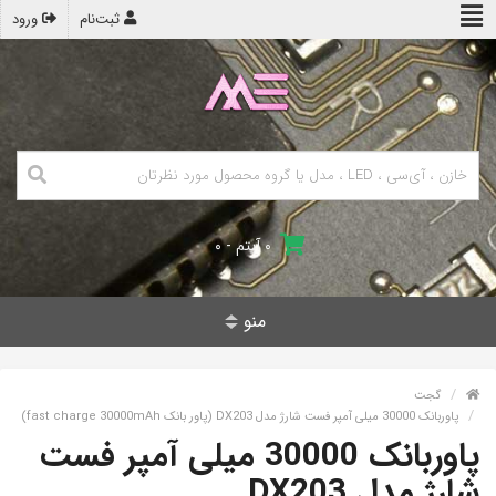
ثبت‌نام
ورود
۰ آیتم - ۰
منو
گجت
پاوربانک 30000 میلی آمپر فست شارژ مدل DX203 (پاور بانک fast charge 30000mAh)
پاوربانک 30000 میلی آمپر فست
شارژ مدل DX203