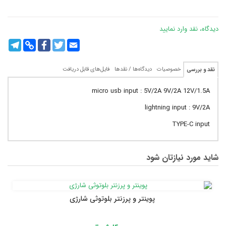
دیدگاه، نقد وارد نمایید
legram
Copy
Facebook
Twitter
Email
Link
خصوصیات
دیدگاه‌ها / نقدها
فایل‌های قابل دریافت
نقد و بررسی
micro usb input : 5V/2A 9V/2A 12V/1.5A
lightning input : 9V/2A
TYPE-C input
شاید مورد نیازتان شود
پوینتر و پرزنتر بلوتوثی شارژی