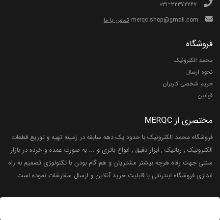
۰۳۱−۳۲۳۷۲۷۶۷
merqc.shop@gmail.com
تماس با ما
فروشگاه
محمد الکترونیک
نحوه ارسال
حریم شخصی کاربران
قوانین
مختصری از MERQC
فروشگاه محمد الکترونیک با حدود یک دهه سابقه در زمینه تهیه و توزیع قطعات
الکترونیک , رباتیک , ابزار دقیق , انواع باتری و ... به صورت عمده و خرده در بازار
سنتی جهت رفاه هرچه بیشتر مشتریان و هم گام بودن با تکنولوژی تصمیم به راه
اندازی فروشگاه اینترنتی با قابلیت خرید آنلاین و ارسال سفارشات نموده است.