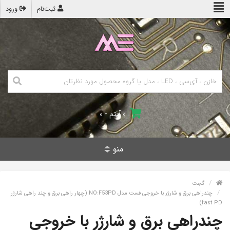
ثبت‌نام
ورود
۰ آیتم - ۰
منو
گجت
چندراهی برق و شارژر با خروجی فست مدل NO:F53PD (چهار راهی برق و چند راهی شارژر
fast PD)
چندراهی برق و شارژر با خروجی