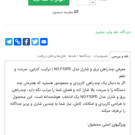
مقایسه محصول
دیدگاه، نقد وارد نمایید
legram
Copy
Facebook
Twitter
Email
Link
خصوصیات
دیدگاه‌ها / نقدها
فایل‌های قابل دریافت
نقد و بررسی
معرفی چندراهی برق و شارژر مدل NO:F53PD | ترکیب کارایی، سرعت و
نظم
اگر به دنبال یک چندراهی کاربردی و جمعوجور هستید که همزمان چند
دستگاه را با سرعت بالا شارژ کند و فضای شما را مرتب نگه دارد، چندراهی
برق و شارژر مدل NO:F53PD یک انتخاب هوشمندانه است. این محصول
با طراحی کاربردی و امکانات کامل، نیاز شما به چندین شارژر و پریز جداگانه
را برطرف میکند.
ویژگیهای اصلی محصول: