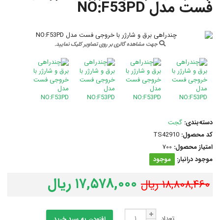
فست مدل NO:F53PD
جهت مشاهده گالری بر روی تصاویر کلیک نمایید.
دسته‌بندی:
گجت
کد محصول:
TS42910
امتیاز محصول:
700
موجود درانبار:
موجود
۱۷,۵۷۸,۰۰۰ ریال
۱۸,۸۰۸,۴۶۰ ریال
تعداد
افزودن به سبد خرید