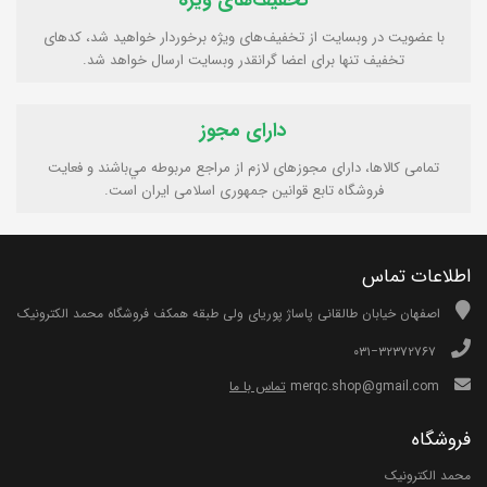
تخفیف‌های ویژه
با عضویت در وبسایت از تخفیف‌های ویژه برخوردار خواهید شد، کدهای
تخفیف تنها برای اعضا گرانقدر وبسایت ارسال خواهد شد.
دارای مجوز
تمامی كالاها، دارای مجوزهای لازم از مراجع مربوطه مي‌باشند و فعایت
فروشگاه تابع قوانين جمهوری اسلامی ايران است.
اطلاعات تماس
اصفهان خیابان طالقانی پاساژ پوریای ولی طبقه همکف فروشگاه محمد الکترونیک
۰۳۱−۳۲۳۷۲۷۶۷
merqc.shop@gmail.com
تماس با ما
فروشگاه
محمد الکترونیک