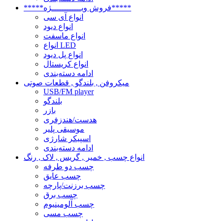
*****فروش ویــــــــــــژه*****
انواع آی سی
انواع دیود
انواع ماسفت
انواع LED
انواع پل دیود
انواع کریستال
ادامه دسته‌بندی
میکروفن , بلندگو , قطعات صوتی
USB/FM player
بلندگو
بازر
هدست/هندزفری
موسیقی پلیر
اسپیکر شارژی
ادامه دسته‌بندی
انواع چسب , خمیر , گریس , لاک , رنگ
چسب دو طرفه
چسب عایق
چسب برزنت/پارچه
چسب برق
چسب آلومینیوم
چسب مسی