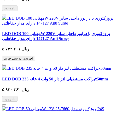
ناموجود
LED DOB مهتابی 100W 220V پروژکتوری با درایور داخلی سایز
147127 دارای مدار حفاظتی Anti Surge
۵,۷۳۲,۲۰۱ ریال
افزودن به سبد خرید
LED DOB براکت مستطیلی لنز دار 50 وات 4 خانه 235x50mm
۵,۹۳۰,۴۶۲ ریال
ناموجود