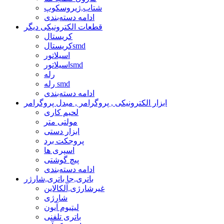
شتاب,ژیروسکوپ
ادامه دسته‌بندی
قطعات الکترونیکی دیگر
کریستال
کریستالsmd
اسیلاتور
اسیلاتورsmd
رله
رله smd
ادامه دسته‌بندی
ابزار الکترونیکی , پروگرامر , مبدل پروگرامر
لحیم کاری
مولتی متر
ابزار دستی
پروجکت برد
اسپری ها
پیچ گوشتی
ادامه دسته‌بندی
باتری,جا باتری,شارژر
غیرشارژی,آلکالاین
شارژی
لیتیوم آیون
باتری تلفنی