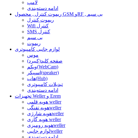
لامپ
ادامه دسته‌بندی
ریموت کنترل , محصول GSM وRF , بی سیم
ریموت کنترل
Wifi کنترل
SMS کنترل
بی سیم
ریموت
لوازم جانبی کامپیوتری
موس
صفحه کلید(کیبرد)
وبکم(WebCam)
اسپیکر(speaker)
هاب(Hub)
تبدیلات کامپیوتری
ادامه دسته‌بندی
تجهیزات Weller و Erem
هویه قلمی weller
هویه تفنگیweller
هویه شارژیweller
هویه گازی weller
هویه رومیزیweller
لوازم جانبیweller
ادامه دسته‌بندی