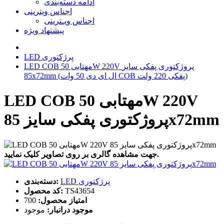
ادامه دسته‌بندی
اجناس ویترینی
اجناس ویـترینی
پیشنهاد ویژه
LED پرژکتوری
LED COB مهتابی 50W 220V پروژکتوری پفکی سایز
85x72mm (ال ای دی 50 وات COB پفکی 220 ولت)
LED COB مهتابی 50W 220V
پروژکتوری پفکی سایز 85x72mm
جهت مشاهده گالری بر روی تصاویر کلیک نمایید.
LED پرژکتوری
دسته‌بندی:
TS43654
کد محصول:
امتیاز محصول:
700
موجود درانبار:
موجود