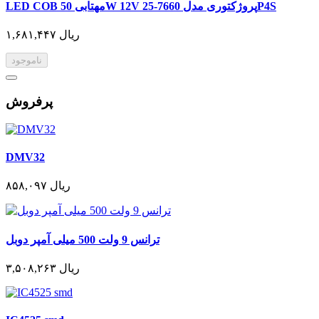
LED COB مهتابی 50W 12V پروژکتوری مدل 7660-25P4S
۱,۶۸۱,۴۴۷ ریال
ناموجود
پرفروش
DMV32
۸۵۸,۰۹۷ ریال
ترانس 9 ولت 500 میلی آمپر دوبل
۳,۵۰۸,۲۶۳ ریال