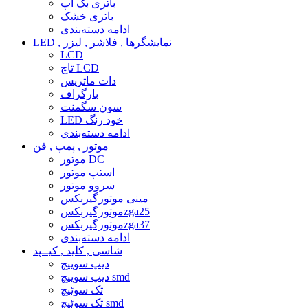
باتری بک آپ
باتری خشک
ادامه دسته‌بندی
LED , نمایشگرها , فلاشر , لیزر
LCD
تاچ LCD
دات ماتریس
بارگراف
سون سگمنت
LED خود رنگ
ادامه دسته‌بندی
موتور , پمپ , فن
موتور DC
استپ موتور
سروو موتور
مینی موتورگیربکس
موتورگیربکسzga25
موتورگیربکسzga37
ادامه دسته‌بندی
شاسی , کلید , کیــپد
دیپ سوییچ
دیپ سوییچ smd
تک سوئیچ
تک سوئیچ smd