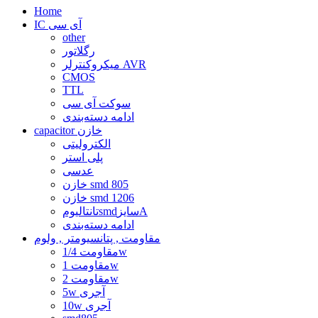
Home
IC آی سی
other
رگلاتور
میکروکنترلر AVR
CMOS
TTL
سوکت آی سی
ادامه دسته‌بندی
capacitor خازن
الکترولیتی
پلی استر
عدسی
خازن smd 805
خازن smd 1206
تانتالیومsmdسایزA
ادامه دسته‌بندی
مقاومت , پتانسیومتر , ولوم
مقاومت 1/4w
مقاومت 1w
مقاومت 2w
5w آجری
10w آجری