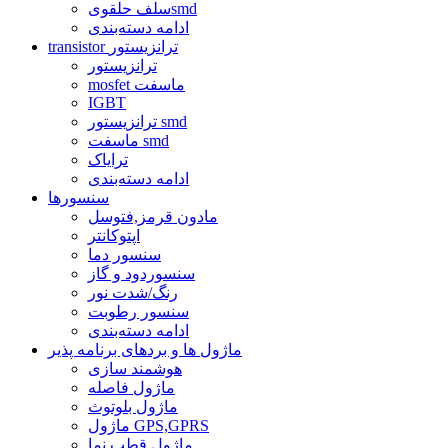
سلف حلقویsmd
ادامه دسته‌بندی
transistor ترانزیستور
ترانزیستور
mosfet ماسفت
IGBT
ترانزیستور smd
ماسفت smd
ترایاک
ادامه دسته‌بندی
سنسورها
مادون قرمز,فتوسل
اپتوکانتر
سنسور دما
سنسوردود و گاز
رنگ/شدت نور
سنسور رطوبت
ادامه دسته‌بندی
ماژول ها و بردهای برنامه پذیر
هوشمند سازی
ماژول فاصله
ماژول بلوتوث
ماژول GPS,GPRS
ماژول قطب نما