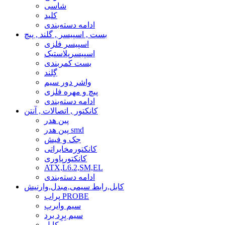
شاسی
کلید
ادامه دسته‌بندی
بست , اسپیسر , گلند , پیچ
اسپیسر فلزی
اسپیسرپلاستیک
بست کمربندی
گِلند
واشر دور سیم
پیچ و مهره فلزی
ادامه دسته‌بندی
کانکتور , اتصالات , آنتن
پین هدر
پین هدر smd
جک و فیش
کانکتورمخابراتی
کانکتورپاوری
ATX,L6.2,SM,EL
ادامه دسته‌بندی
کابل,رابط سیمی,مبدل,وارنیش
پراب PROBE
سیم وایرپ
سیم بِرِد برد
کابل