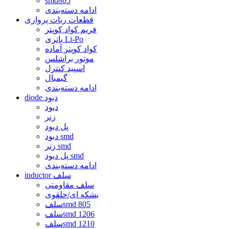
smd805
ادامه دسته‌بندی
قطعات ربات پروازی
فریم کواد کوپتر
باتری Li-Po
کواد کوپتر آماده
موتور براشلس
اسپید کنترل
گیمبال
ادامه دسته‌بندی
diode دیود
دیود
زنر
پل دیود
دیود smd
زنر smd
پل دیود smd
ادامه دسته‌بندی
inductor سلف
سلف مقاومتی
بشکه ای/حلقوی
سلفsmd 805
سلفsmd 1206
سلفsmd 1210