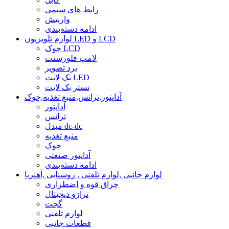
رابط های سیمی
وارنیش
ادامه دسته‌بندی
لوازم تلویزیون LED و LCD
چوک LCD
لامپ فلورسنت
برد تصویر
بک لایت LED
تستر بک لایت
آداپتور,ترانس,منبع تغذیه,چوک
آداپتور
ترانس
مبدل dc-dc
منبع تغذیه
چوک
آداپتور صنعتی
ادامه دسته‌بندی
لوازم جانبی ,لوازم تلفنی , روشنایی ,آهنربا
چراق قوه و اضطراری
ترازو دیجیتال
گجت
لوازم تلفنی
قطعات جانبی