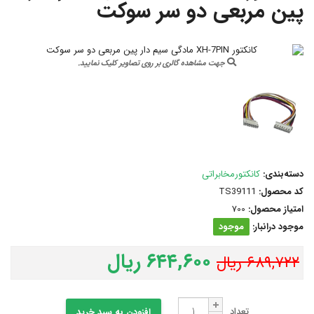
پین مربعی دو سر سوکت
جهت مشاهده گالری بر روی تصاویر کلیک نمایید.
دسته‌بندی:
کانکتورمخابراتی
کد محصول:
TS39111
امتیاز محصول:
700
موجود درانبار:
موجود
۶۴۴,۶۰۰ ریال
۶۸۹,۷۲۲ ریال
تعداد
افزودن به سبد خرید