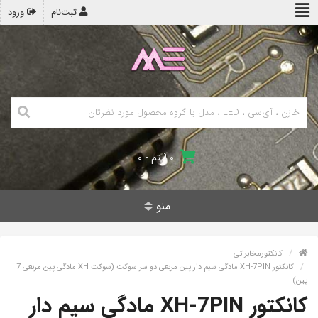
ثبت‌نام
ورود
۰ آیتم - ۰
منو
کانکتورمخابراتی
کانکتور XH-7PIN مادگی سیم دار پین مربعی دو سر سوکت (سوکت XH مادگی پین مربعی 7
پین)
کانکتور XH-7PIN مادگی سیم دار