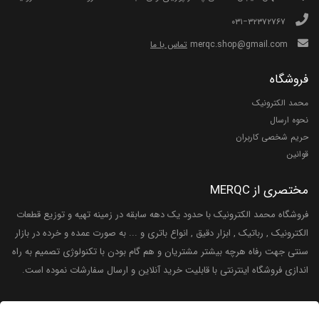
۰۳۱−۳۲۳۷۲۷۶۷
merqc.shop@gmail.com
تماس با ما
فروشگاه
محمد الکترونیک
نحوه ارسال
حریم شخصی کاربران
قوانین
مختصری از MERQC
فروشگاه محمد الکترونیک با حدود یک دهه سابقه در زمینه تهیه و توزیع قطعات
الکترونیک , رباتیک , ابزار دقیق , انواع باتری و ... به صورت عمده و خرده در بازار
سنتی جهت رفاه هرچه بیشتر مشتریان و هم گام بودن با تکنولوژی تصمیم به راه
اندازی فروشگاه اینترنتی با قابلیت خرید آنلاین و ارسال سفارشات نموده است.