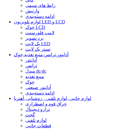
رابط های سیمی
وارنیش
ادامه دسته‌بندی
لوازم تلویزیون LED و LCD
چوک LCD
لامپ فلورسنت
برد تصویر
بک لایت LED
تستر بک لایت
آداپتور,ترانس,منبع تغذیه,چوک
آداپتور
ترانس
مبدل dc-dc
منبع تغذیه
چوک
آداپتور صنعتی
ادامه دسته‌بندی
لوازم جانبی ,لوازم تلفنی , روشنایی ,آهنربا
چراق قوه و اضطراری
ترازو دیجیتال
گجت
لوازم تلفنی
قطعات جانبی