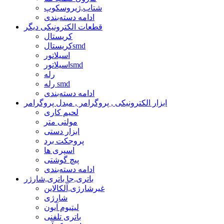
شتاب,ژیروسکوپ
ادامه دسته‌بندی
قطعات الکترونیکی دیگر
کریستال
کریستالsmd
اسیلاتور
اسیلاتورsmd
رله
رله smd
ادامه دسته‌بندی
ابزار الکترونیکی , پروگرامر , مبدل پروگرامر
لحیم کاری
مولتی متر
ابزار دستی
پروجکت برد
اسپری ها
پیچ گوشتی
ادامه دسته‌بندی
باتری,جا باتری,شارژر
غیرشارژی,آلکالاین
شارژی
لیتیوم آیون
باتری تلفنی