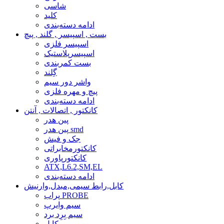
شاسی
کلید
ادامه دسته‌بندی
بست , اسپیسر , گلند , پیچ
اسپیسر فلزی
اسپیسرپلاستیک
بست کمربندی
گِلند
واشر دور سیم
پیچ و مهره فلزی
ادامه دسته‌بندی
کانکتور , اتصالات , آنتن
پین هدر
پین هدر smd
جک و فیش
کانکتورمخابراتی
کانکتورپاوری
ATX,L6.2,SM,EL
ادامه دسته‌بندی
کابل,رابط سیمی,مبدل,وارنیش
پراب PROBE
سیم وایرپ
سیم بِرِد برد
کابل