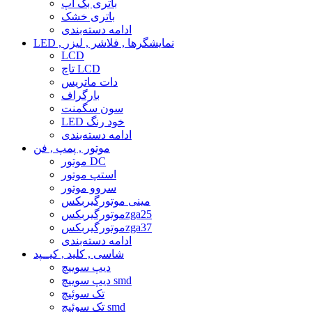
باتری بک آپ
باتری خشک
ادامه دسته‌بندی
LED , نمایشگرها , فلاشر , لیزر
LCD
تاچ LCD
دات ماتریس
بارگراف
سون سگمنت
LED خود رنگ
ادامه دسته‌بندی
موتور , پمپ , فن
موتور DC
استپ موتور
سروو موتور
مینی موتورگیربکس
موتورگیربکسzga25
موتورگیربکسzga37
ادامه دسته‌بندی
شاسی , کلید , کیــپد
دیپ سوییچ
دیپ سوییچ smd
تک سوئیچ
تک سوئیچ smd