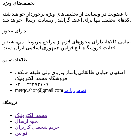
تخفیف‌های ویژه
با عضویت در وبسایت از تخفیف‌های ویژه برخوردار خواهید شد،
کدهای تخفیف تنها برای اعضا گرانقدر وبسایت ارسال خواهد شد.
دارای مجوز
تمامی كالاها، دارای مجوزهای لازم از مراجع مربوطه مي‌باشند و
فعایت فروشگاه تابع قوانين جمهوری اسلامی ايران است.
اطلاعات تماس
اصفهان خیابان طالقانی پاساژ پوریای ولی طبقه همکف
فروشگاه محمد الکترونیک
۰۳۱−۳۲۳۷۲۷۶۷
تماس با ما
merqc.shop@gmail.com
فروشگاه
محمد الکترونیک
نحوه ارسال
حریم شخصی کاربران
قوانین