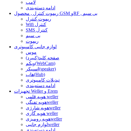
لامپ
ادامه دسته‌بندی
ریموت کنترل , محصول GSM وRF , بی سیم
ریموت کنترل
Wifi کنترل
SMS کنترل
بی سیم
ریموت
لوازم جانبی کامپیوتری
موس
صفحه کلید(کیبرد)
وبکم(WebCam)
اسپیکر(speaker)
هاب(Hub)
تبدیلات کامپیوتری
ادامه دسته‌بندی
تجهیزات Weller و Erem
هویه قلمی weller
هویه تفنگیweller
هویه شارژیweller
هویه گازی weller
هویه رومیزیweller
لوازم جانبیweller
ادامه دسته‌بندی