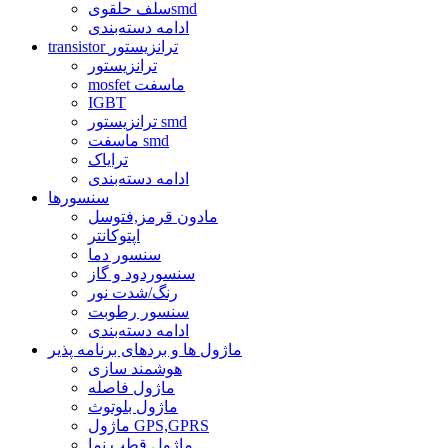
سلف حلقویsmd
ادامه دسته‌بندی
transistor ترانزیستور
ترانزیستور
mosfet ماسفت
IGBT
ترانزیستور smd
ماسفت smd
ترایاک
ادامه دسته‌بندی
سنسورها
مادون قرمز,فتوسل
اپتوکانتر
سنسور دما
سنسوردود و گاز
رنگ/شدت نور
سنسور رطوبت
ادامه دسته‌بندی
ماژول ها و بردهای برنامه پذیر
هوشمند سازی
ماژول فاصله
ماژول بلوتوث
ماژول GPS,GPRS
ماژول قطب نما