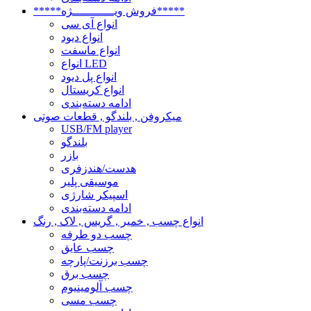
*****فروش ویــــــــــــژه*****
انواع آی سی
انواع دیود
انواع ماسفت
انواع LED
انواع پل دیود
انواع کریستال
ادامه دسته‌بندی
میکروفن , بلندگو , قطعات صوتی
USB/FM player
بلندگو
بازر
هدست/هندزفری
موسیقی پلیر
اسپیکر شارژی
ادامه دسته‌بندی
انواع چسب , خمیر , گریس , لاک , رنگ
چسب دو طرفه
چسب عایق
چسب برزنت/پارچه
چسب برق
چسب آلومینیوم
چسب مسی