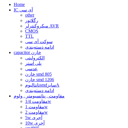
Home
IC آی سی
other
رگلاتور
میکروکنترلر AVR
CMOS
TTL
سوکت آی سی
ادامه دسته‌بندی
capacitor خازن
الکترولیتی
پلی استر
عدسی
خازن smd 805
خازن smd 1206
تانتالیومsmdسایزA
ادامه دسته‌بندی
مقاومت , پتانسیومتر , ولوم
مقاومت 1/4w
مقاومت 1w
مقاومت 2w
5w آجری
10w آجری