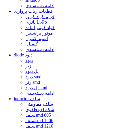
smd805
ادامه دسته‌بندی
قطعات ربات پروازی
فریم کواد کوپتر
باتری Li-Po
کواد کوپتر آماده
موتور براشلس
اسپید کنترل
گیمبال
ادامه دسته‌بندی
diode دیود
دیود
زنر
پل دیود
دیود smd
زنر smd
پل دیود smd
ادامه دسته‌بندی
inductor سلف
سلف مقاومتی
بشکه ای/حلقوی
سلفsmd 805
سلفsmd 1206
سلفsmd 1210