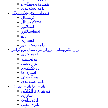
شتاب,ژیروسکوپ
ادامه دسته‌بندی
قطعات الکترونیکی دیگر
کریستال
کریستالsmd
اسیلاتور
اسیلاتورsmd
رله
رله smd
ادامه دسته‌بندی
ابزار الکترونیکی , پروگرامر , مبدل پروگرامر
لحیم کاری
مولتی متر
ابزار دستی
پروجکت برد
اسپری ها
پیچ گوشتی
ادامه دسته‌بندی
باتری,جا باتری,شارژر
غیرشارژی,آلکالاین
شارژی
لیتیوم آیون
باتری تلفنی