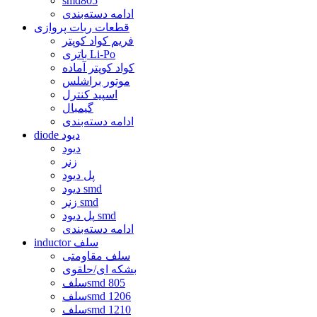
smd805
ادامه دسته‌بندی
قطعات ربات پروازی
فریم کواد کوپتر
باتری Li-Po
کواد کوپتر آماده
موتور براشلس
اسپید کنترل
گیمبال
ادامه دسته‌بندی
diode دیود
دیود
زنر
پل دیود
دیود smd
زنر smd
پل دیود smd
ادامه دسته‌بندی
inductor سلف
سلف مقاومتی
بشکه ای/حلقوی
سلفsmd 805
سلفsmd 1206
سلفsmd 1210