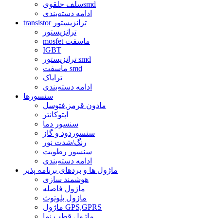
سلف حلقویsmd
ادامه دسته‌بندی
transistor ترانزیستور
ترانزیستور
mosfet ماسفت
IGBT
ترانزیستور smd
ماسفت smd
ترایاک
ادامه دسته‌بندی
سنسورها
مادون قرمز,فتوسل
اپتوکانتر
سنسور دما
سنسوردود و گاز
رنگ/شدت نور
سنسور رطوبت
ادامه دسته‌بندی
ماژول ها و بردهای برنامه پذیر
هوشمند سازی
ماژول فاصله
ماژول بلوتوث
ماژول GPS,GPRS
ماژول قطب نما