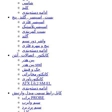
شاسی
کلید
ادامه دسته‌بندی
بست , اسپیسر , گلند , پیچ
اسپیسر فلزی
اسپیسرپلاستیک
بست کمربندی
گِلند
واشر دور سیم
پیچ و مهره فلزی
ادامه دسته‌بندی
کانکتور , اتصالات , آنتن
پین هدر
پین هدر smd
جک و فیش
کانکتورمخابراتی
کانکتورپاوری
ATX,L6.2,SM,EL
ادامه دسته‌بندی
کابل,رابط سیمی,مبدل,وارنیش
پراب PROBE
سیم وایرپ
سیم بِرِد برد
کابل