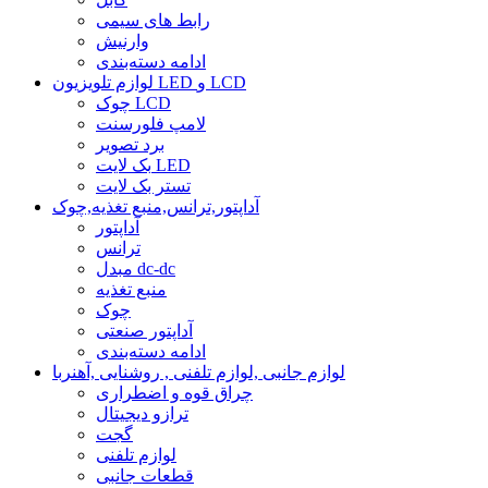
رابط های سیمی
وارنیش
ادامه دسته‌بندی
لوازم تلویزیون LED و LCD
چوک LCD
لامپ فلورسنت
برد تصویر
بک لایت LED
تستر بک لایت
آداپتور,ترانس,منبع تغذیه,چوک
آداپتور
ترانس
مبدل dc-dc
منبع تغذیه
چوک
آداپتور صنعتی
ادامه دسته‌بندی
لوازم جانبی ,لوازم تلفنی , روشنایی ,آهنربا
چراق قوه و اضطراری
ترازو دیجیتال
گجت
لوازم تلفنی
قطعات جانبی