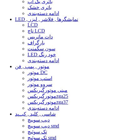
باتری بک آپ
باتری خشک
ادامه دسته‌بندی
LED , نمایشگرها , فلاشر , لیزر
LCD
تاچ LCD
دات ماتریس
بارگراف
سون سگمنت
LED خود رنگ
ادامه دسته‌بندی
موتور , پمپ , فن
موتور DC
استپ موتور
سروو موتور
مینی موتورگیربکس
موتورگیربکسzga25
موتورگیربکسzga37
ادامه دسته‌بندی
شاسی , کلید , کیــپد
دیپ سوییچ
دیپ سوییچ smd
تک سوئیچ
تک سوئیچ smd