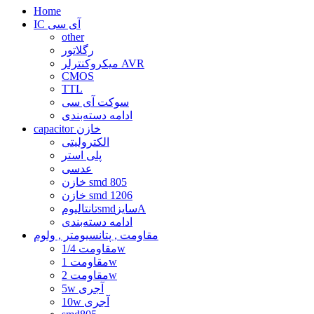
Home
IC آی سی
other
رگلاتور
میکروکنترلر AVR
CMOS
TTL
سوکت آی سی
ادامه دسته‌بندی
capacitor خازن
الکترولیتی
پلی استر
عدسی
خازن smd 805
خازن smd 1206
تانتالیومsmdسایزA
ادامه دسته‌بندی
مقاومت , پتانسیومتر , ولوم
مقاومت 1/4w
مقاومت 1w
مقاومت 2w
5w آجری
10w آجری