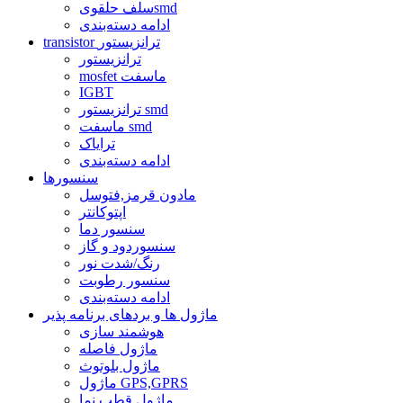
سلف حلقویsmd
ادامه دسته‌بندی
transistor ترانزیستور
ترانزیستور
mosfet ماسفت
IGBT
ترانزیستور smd
ماسفت smd
ترایاک
ادامه دسته‌بندی
سنسورها
مادون قرمز,فتوسل
اپتوکانتر
سنسور دما
سنسوردود و گاز
رنگ/شدت نور
سنسور رطوبت
ادامه دسته‌بندی
ماژول ها و بردهای برنامه پذیر
هوشمند سازی
ماژول فاصله
ماژول بلوتوث
ماژول GPS,GPRS
ماژول قطب نما