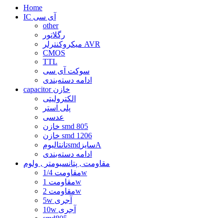
Home
IC آی سی
other
رگلاتور
میکروکنترلر AVR
CMOS
TTL
سوکت آی سی
ادامه دسته‌بندی
capacitor خازن
الکترولیتی
پلی استر
عدسی
خازن smd 805
خازن smd 1206
تانتالیومsmdسایزA
ادامه دسته‌بندی
مقاومت , پتانسیومتر , ولوم
مقاومت 1/4w
مقاومت 1w
مقاومت 2w
5w آجری
10w آجری