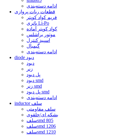
smd805
ادامه دسته‌بندی
قطعات ربات پروازی
فریم کواد کوپتر
باتری Li-Po
کواد کوپتر آماده
موتور براشلس
اسپید کنترل
گیمبال
ادامه دسته‌بندی
diode دیود
دیود
زنر
پل دیود
دیود smd
زنر smd
پل دیود smd
ادامه دسته‌بندی
inductor سلف
سلف مقاومتی
بشکه ای/حلقوی
سلفsmd 805
سلفsmd 1206
سلفsmd 1210