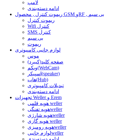
لامپ
ادامه دسته‌بندی
ریموت کنترل , محصول GSM وRF , بی سیم
ریموت کنترل
Wifi کنترل
SMS کنترل
بی سیم
ریموت
لوازم جانبی کامپیوتری
موس
صفحه کلید(کیبرد)
وبکم(WebCam)
اسپیکر(speaker)
هاب(Hub)
تبدیلات کامپیوتری
ادامه دسته‌بندی
تجهیزات Weller و Erem
هویه قلمی weller
هویه تفنگیweller
هویه شارژیweller
هویه گازی weller
هویه رومیزیweller
لوازم جانبیweller
ادامه دسته‌بندی