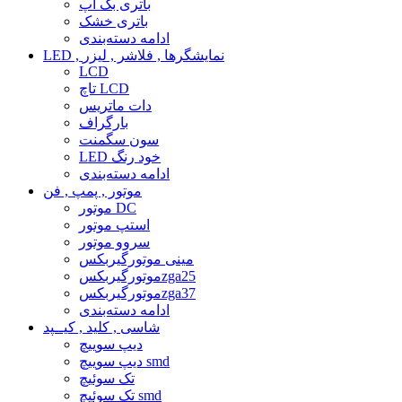
باتری بک آپ
باتری خشک
ادامه دسته‌بندی
LED , نمایشگرها , فلاشر , لیزر
LCD
تاچ LCD
دات ماتریس
بارگراف
سون سگمنت
LED خود رنگ
ادامه دسته‌بندی
موتور , پمپ , فن
موتور DC
استپ موتور
سروو موتور
مینی موتورگیربکس
موتورگیربکسzga25
موتورگیربکسzga37
ادامه دسته‌بندی
شاسی , کلید , کیــپد
دیپ سوییچ
دیپ سوییچ smd
تک سوئیچ
تک سوئیچ smd