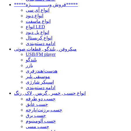
*****فروش ویــــــــــــژه*****
انواع آی سی
انواع دیود
انواع ماسفت
انواع LED
انواع پل دیود
انواع کریستال
ادامه دسته‌بندی
میکروفن , بلندگو , قطعات صوتی
USB/FM player
بلندگو
بازر
هدست/هندزفری
موسیقی پلیر
اسپیکر شارژی
ادامه دسته‌بندی
انواع چسب , خمیر , گریس , لاک , رنگ
چسب دو طرفه
چسب عایق
چسب برزنت/پارچه
چسب برق
چسب آلومینیوم
چسب مسی