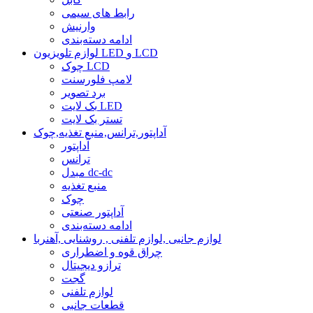
رابط های سیمی
وارنیش
ادامه دسته‌بندی
لوازم تلویزیون LED و LCD
چوک LCD
لامپ فلورسنت
برد تصویر
بک لایت LED
تستر بک لایت
آداپتور,ترانس,منبع تغذیه,چوک
آداپتور
ترانس
مبدل dc-dc
منبع تغذیه
چوک
آداپتور صنعتی
ادامه دسته‌بندی
لوازم جانبی ,لوازم تلفنی , روشنایی ,آهنربا
چراق قوه و اضطراری
ترازو دیجیتال
گجت
لوازم تلفنی
قطعات جانبی