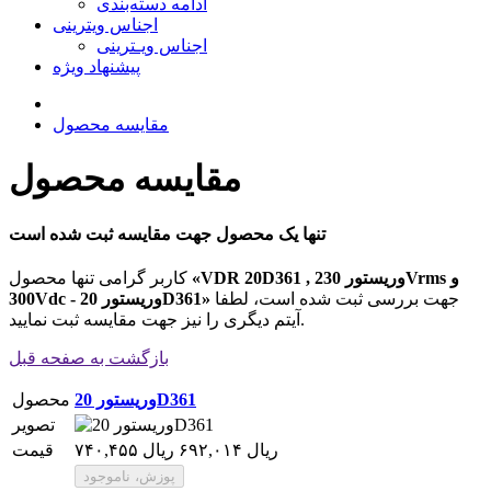
ادامه دسته‌بندی
اجناس ویترینی
اجناس ویـترینی
پیشنهاد ویژه
مقایسه محصول
مقایسه محصول
تنها یک محصول جهت مقایسه ثبت شده است
«VDR 20D361 , وریستور 230Vrms و
کاربر گرامی تنها محصول
جهت بررسی ثبت شده است، لطفا
300Vdc - وریستور 20D361»
آیتم دیگری را نیز جهت مقایسه ثبت نمایید.
بازگشت به صفحه قبل
وریستور 20D361
محصول
تصویر
۷۴۰,۴۵۵ ریال
۶۹۲,۰۱۴ ریال
قیمت