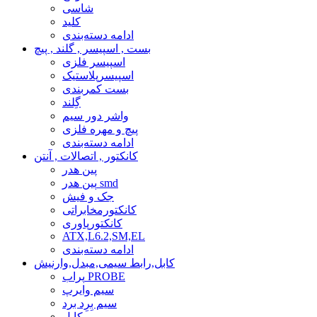
شاسی
کلید
ادامه دسته‌بندی
بست , اسپیسر , گلند , پیچ
اسپیسر فلزی
اسپیسرپلاستیک
بست کمربندی
گِلند
واشر دور سیم
پیچ و مهره فلزی
ادامه دسته‌بندی
کانکتور , اتصالات , آنتن
پین هدر
پین هدر smd
جک و فیش
کانکتورمخابراتی
کانکتورپاوری
ATX,L6.2,SM,EL
ادامه دسته‌بندی
کابل,رابط سیمی,مبدل,وارنیش
پراب PROBE
سیم وایرپ
سیم بِرِد برد
کابل