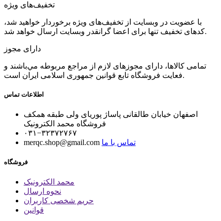
تخفیف‌های ویژه
با عضویت در وبسایت از تخفیف‌های ویژه برخوردار خواهید شد،
کدهای تخفیف تنها برای اعضا گرانقدر وبسایت ارسال خواهد شد.
دارای مجوز
تمامی كالاها، دارای مجوزهای لازم از مراجع مربوطه مي‌باشند و
فعایت فروشگاه تابع قوانين جمهوری اسلامی ايران است.
اطلاعات تماس
اصفهان خیابان طالقانی پاساژ پوریای ولی طبقه همکف
فروشگاه محمد الکترونیک
۰۳۱−۳۲۳۷۲۷۶۷
تماس با ما
merqc.shop@gmail.com
فروشگاه
محمد الکترونیک
نحوه ارسال
حریم شخصی کاربران
قوانین