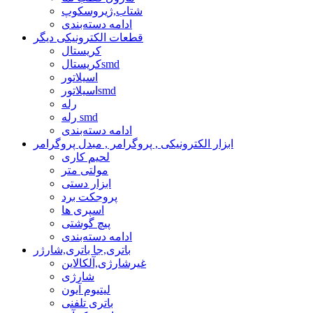
شتاب,ژیروسکوپ
ادامه دسته‌بندی
قطعات الکترونیکی دیگر
کریستال
کریستالsmd
اسیلاتور
اسیلاتورsmd
رله
رله smd
ادامه دسته‌بندی
ابزار الکترونیکی , پروگرامر , مبدل پروگرامر
لحیم کاری
مولتی متر
ابزار دستی
پروجکت برد
اسپری ها
پیچ گوشتی
ادامه دسته‌بندی
باتری,جا باتری,شارژر
غیرشارژی,آلکالاین
شارژی
لیتیوم آیون
باتری تلفنی