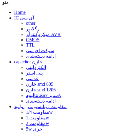
منو
Home
IC آی سی
other
رگلاتور
میکروکنترلر AVR
CMOS
TTL
سوکت آی سی
ادامه دسته‌بندی
capacitor خازن
الکترولیتی
پلی استر
عدسی
خازن smd 805
خازن smd 1206
تانتالیومsmdسایزA
ادامه دسته‌بندی
مقاومت , پتانسیومتر , ولوم
مقاومت 1/4w
مقاومت 1w
مقاومت 2w
5w آجری