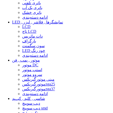
باتری تلفنی
باتری بک آپ
باتری خشک
ادامه دسته‌بندی
LED , نمایشگرها , فلاشر , لیزر
LCD
تاچ LCD
دات ماتریس
بارگراف
سون سگمنت
LED خود رنگ
ادامه دسته‌بندی
موتور , پمپ , فن
موتور DC
استپ موتور
سروو موتور
مینی موتورگیربکس
موتورگیربکسzga25
موتورگیربکسzga37
ادامه دسته‌بندی
شاسی , کلید , کیــپد
دیپ سوییچ
دیپ سوییچ smd
تک سوئیچ