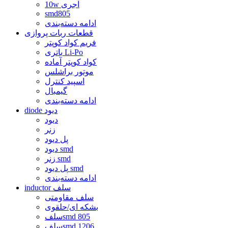
10w آجری
smd805
ادامه دسته‌بندی
قطعات ربات پروازی
فریم کواد کوپتر
باتری Li-Po
کواد کوپتر آماده
موتور براشلس
اسپید کنترل
گیمبال
ادامه دسته‌بندی
diode دیود
دیود
زنر
پل دیود
دیود smd
زنر smd
پل دیود smd
ادامه دسته‌بندی
inductor سلف
سلف مقاومتی
بشکه ای/حلقوی
سلفsmd 805
سلفsmd 1206