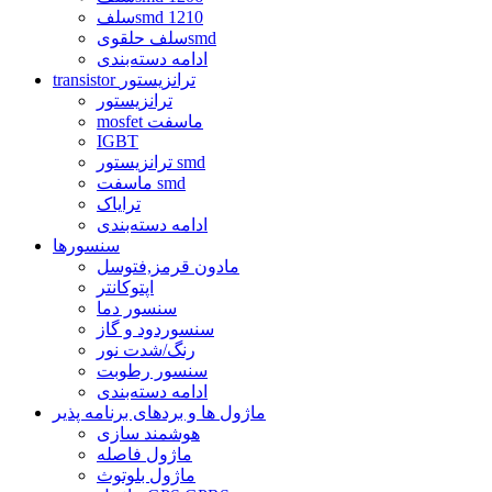
سلفsmd 1210
سلف حلقویsmd
ادامه دسته‌بندی
transistor ترانزیستور
ترانزیستور
mosfet ماسفت
IGBT
ترانزیستور smd
ماسفت smd
ترایاک
ادامه دسته‌بندی
سنسورها
مادون قرمز,فتوسل
اپتوکانتر
سنسور دما
سنسوردود و گاز
رنگ/شدت نور
سنسور رطوبت
ادامه دسته‌بندی
ماژول ها و بردهای برنامه پذیر
هوشمند سازی
ماژول فاصله
ماژول بلوتوث