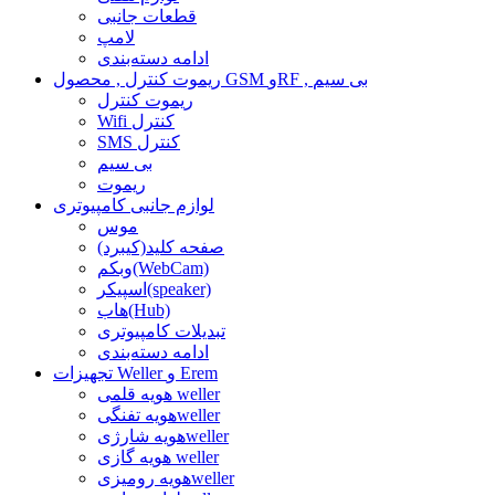
قطعات جانبی
لامپ
ادامه دسته‌بندی
ریموت کنترل , محصول GSM وRF , بی سیم
ریموت کنترل
Wifi کنترل
SMS کنترل
بی سیم
ریموت
لوازم جانبی کامپیوتری
موس
صفحه کلید(کیبرد)
وبکم(WebCam)
اسپیکر(speaker)
هاب(Hub)
تبدیلات کامپیوتری
ادامه دسته‌بندی
تجهیزات Weller و Erem
هویه قلمی weller
هویه تفنگیweller
هویه شارژیweller
هویه گازی weller
هویه رومیزیweller