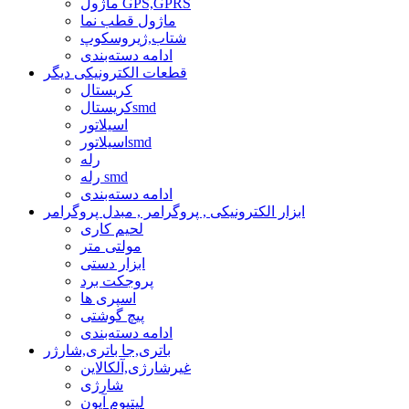
ماژول GPS,GPRS
ماژول قطب نما
شتاب,ژیروسکوپ
ادامه دسته‌بندی
قطعات الکترونیکی دیگر
کریستال
کریستالsmd
اسیلاتور
اسیلاتورsmd
رله
رله smd
ادامه دسته‌بندی
ابزار الکترونیکی , پروگرامر , مبدل پروگرامر
لحیم کاری
مولتی متر
ابزار دستی
پروجکت برد
اسپری ها
پیچ گوشتی
ادامه دسته‌بندی
باتری,جا باتری,شارژر
غیرشارژی,آلکالاین
شارژی
لیتیوم آیون