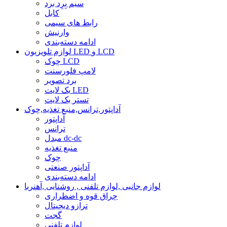
سیم بِرِد برد
کابل
رابط های سیمی
وارنیش
ادامه دسته‌بندی
لوازم تلویزیون LED و LCD
چوک LCD
لامپ فلورسنت
برد تصویر
بک لایت LED
تستر بک لایت
آداپتور,ترانس,منبع تغذیه,چوک
آداپتور
ترانس
مبدل dc-dc
منبع تغذیه
چوک
آداپتور صنعتی
ادامه دسته‌بندی
لوازم جانبی ,لوازم تلفنی , روشنایی ,آهنربا
چراق قوه و اضطراری
ترازو دیجیتال
گجت
لوازم تلفنی