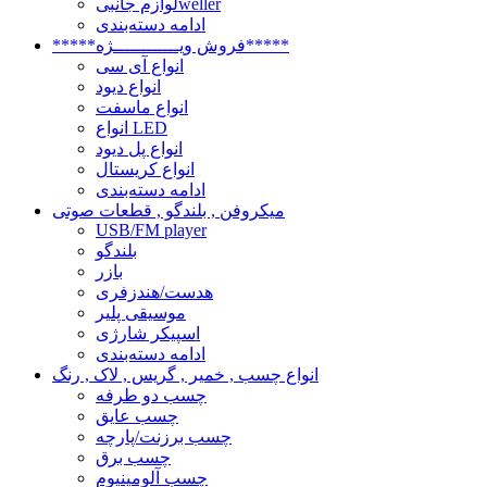
لوازم جانبیweller
ادامه دسته‌بندی
*****فروش ویــــــــــــژه*****
انواع آی سی
انواع دیود
انواع ماسفت
انواع LED
انواع پل دیود
انواع کریستال
ادامه دسته‌بندی
میکروفن , بلندگو , قطعات صوتی
USB/FM player
بلندگو
بازر
هدست/هندزفری
موسیقی پلیر
اسپیکر شارژی
ادامه دسته‌بندی
انواع چسب , خمیر , گریس , لاک , رنگ
چسب دو طرفه
چسب عایق
چسب برزنت/پارچه
چسب برق
چسب آلومینیوم