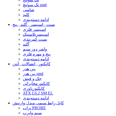
تک سوئیچ smd
شاسی
کلید
ادامه دسته‌بندی
بست , اسپیسر , گلند , پیچ
اسپیسر فلزی
اسپیسرپلاستیک
بست کمربندی
گِلند
واشر دور سیم
پیچ و مهره فلزی
ادامه دسته‌بندی
کانکتور , اتصالات , آنتن
پین هدر
پین هدر smd
جک و فیش
کانکتورمخابراتی
کانکتورپاوری
ATX,L6.2,SM,EL
ادامه دسته‌بندی
کابل,رابط سیمی,مبدل,وارنیش
پراب PROBE
سیم وایرپ