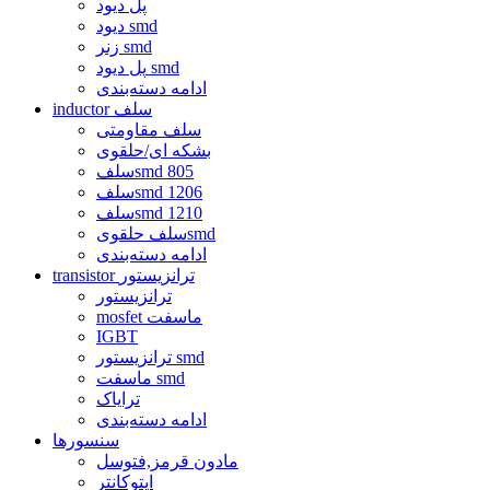
پل دیود
دیود smd
زنر smd
پل دیود smd
ادامه دسته‌بندی
inductor سلف
سلف مقاومتی
بشکه ای/حلقوی
سلفsmd 805
سلفsmd 1206
سلفsmd 1210
سلف حلقویsmd
ادامه دسته‌بندی
transistor ترانزیستور
ترانزیستور
mosfet ماسفت
IGBT
ترانزیستور smd
ماسفت smd
ترایاک
ادامه دسته‌بندی
سنسورها
مادون قرمز,فتوسل
اپتوکانتر