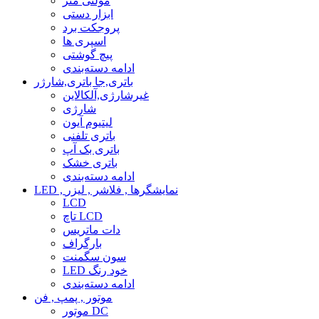
مولتی متر
ابزار دستی
پروجکت برد
اسپری ها
پیچ گوشتی
ادامه دسته‌بندی
باتری,جا باتری,شارژر
غیرشارژی,آلکالاین
شارژی
لیتیوم آیون
باتری تلفنی
باتری بک آپ
باتری خشک
ادامه دسته‌بندی
LED , نمایشگرها , فلاشر , لیزر
LCD
تاچ LCD
دات ماتریس
بارگراف
سون سگمنت
LED خود رنگ
ادامه دسته‌بندی
موتور , پمپ , فن
موتور DC