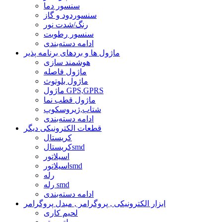
سنسور دما
سنسوردود و گاز
رنگ/شدت نور
سنسور رطوبت
ادامه دسته‌بندی
ماژول ها و بردهای برنامه پذیر
هوشمند سازی
ماژول فاصله
ماژول بلوتوث
ماژول GPS,GPRS
ماژول قطب نما
شتاب,ژیروسکوپ
ادامه دسته‌بندی
قطعات الکترونیکی دیگر
کریستال
کریستالsmd
اسیلاتور
اسیلاتورsmd
رله
رله smd
ادامه دسته‌بندی
ابزار الکترونیکی , پروگرامر , مبدل پروگرامر
لحیم کاری