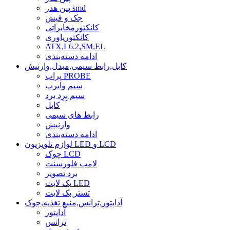
پین هدر smd
جک و فیش
کانکتورمخابراتی
کانکتورپاوری
ATX,L6.2,SM,EL
ادامه دسته‌بندی
کابل,رابط سیمی,مبدل,وارنیش
پراب PROBE
سیم وایرپ
سیم بِرِد برد
کابل
رابط های سیمی
وارنیش
ادامه دسته‌بندی
لوازم تلویزیون LED و LCD
چوک LCD
لامپ فلورسنت
برد تصویر
بک لایت LED
تستر بک لایت
آداپتور,ترانس,منبع تغذیه,چوک
آداپتور
ترانس