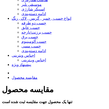
موسیقی پلیر
اسپیکر شارژی
ادامه دسته‌بندی
انواع چسب , خمیر , گریس , لاک , رنگ
چسب دو طرفه
چسب عایق
چسب برزنت/پارچه
چسب برق
چسب آلومینیوم
چسب مسی
ادامه دسته‌بندی
اجناس ویترینی
اجناس ویـترینی
پیشنهاد ویژه
مقایسه محصول
مقایسه محصول
تنها یک محصول جهت مقایسه ثبت شده است