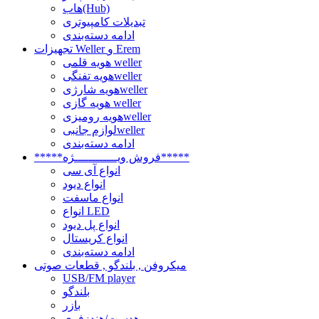
هاب(Hub)
تبدیلات کامپیوتری
ادامه دسته‌بندی
تجهیزات Weller و Erem
هویه قلمی weller
هویه تفنگیweller
هویه شارژیweller
هویه گازی weller
هویه رومیزیweller
لوازم جانبیweller
ادامه دسته‌بندی
*****فروش ویــــــــــــژه*****
انواع آی سی
انواع دیود
انواع ماسفت
انواع LED
انواع پل دیود
انواع کریستال
ادامه دسته‌بندی
میکروفن , بلندگو , قطعات صوتی
USB/FM player
بلندگو
بازر
هدست/هندزفری