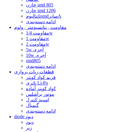
خازن smd 805
خازن smd 1206
تانتالیومsmdسایزA
ادامه دسته‌بندی
مقاومت , پتانسیومتر , ولوم
مقاومت 1/4w
مقاومت 1w
مقاومت 2w
5w آجری
10w آجری
smd805
ادامه دسته‌بندی
قطعات ربات پروازی
فریم کواد کوپتر
باتری Li-Po
کواد کوپتر آماده
موتور براشلس
اسپید کنترل
گیمبال
ادامه دسته‌بندی
diode دیود
دیود
زنر