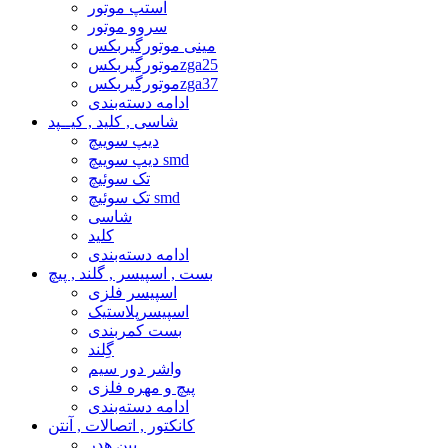
استپ موتور
سروو موتور
مینی موتورگیربکس
موتورگیربکسzga25
موتورگیربکسzga37
ادامه دسته‌بندی
شاسی , کلید , کیــپد
دیپ سوییچ
دیپ سوییچ smd
تک سوئیچ
تک سوئیچ smd
شاسی
کلید
ادامه دسته‌بندی
بست , اسپیسر , گلند , پیچ
اسپیسر فلزی
اسپیسرپلاستیک
بست کمربندی
گِلند
واشر دور سیم
پیچ و مهره فلزی
ادامه دسته‌بندی
کانکتور , اتصالات , آنتن
پین هدر