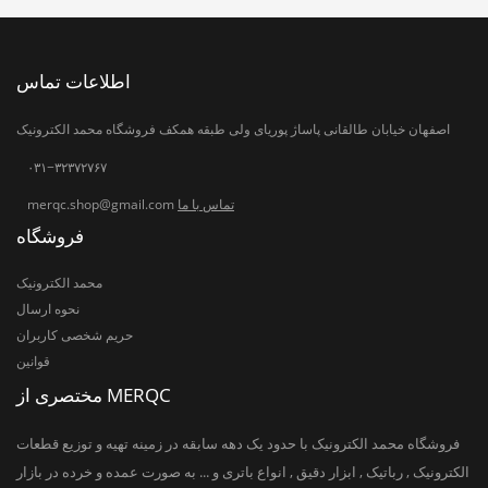
اطلاعات تماس
اصفهان خیابان طالقانی پاساژ پوریای ولی طبقه همکف فروشگاه محمد الکترونیک
۰۳۱−۳۲۳۷۲۷۶۷
تماس با ما
merqc.shop@gmail.com
فروشگاه
محمد الکترونیک
نحوه ارسال
حریم شخصی کاربران
قوانین
مختصری از MERQC
فروشگاه محمد الکترونیک با حدود یک دهه سابقه در زمینه تهیه و توزیع قطعات
الکترونیک , رباتیک , ابزار دقیق , انواع باتری و ... به صورت عمده و خرده در بازار