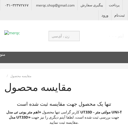
پرداخت
پیگیری سفارش
۰۳۱−۳۲۳۷۲۷۶۷
merqc.shop@gmail.com
ثبت‌نام
ورود
۰ آیتم - ۰
منو
مقایسه محصول
مقایسه محصول
تنها یک محصول جهت مقایسه ثبت شده است
کاربر گرامی تنها محصول
«اهم متر یونی تی مدل UT33D - مولتی متر UNI-T
جهت بررسی ثبت شده است، لطفا آیتم دیگری را نیز جهت
مدل UT33D»
مقایسه ثبت نمایید.