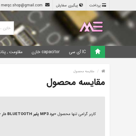
پرداخت
پیگیری سفارش
merqc.shop@gmail.com
IC آی سی
capacitor خازن
مقاومت , پتان
مقایسه محصول
مقایسه محصول
کاربر گرامی تنها محصول
«برد MP3 پلیر BLUETOOTH دار - ماژول MP3 پلیر بلوتوث دار دایره ای شکل با ورودی USB و microSD»