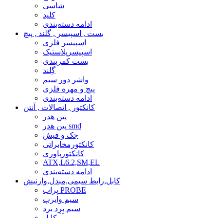
شاسی
کلید
ادامه دسته‌بندی
بست , اسپیسر , گلند , پیچ
اسپیسر فلزی
اسپیسرپلاستیک
بست کمربندی
گِلند
واشر دور سیم
پیچ و مهره فلزی
ادامه دسته‌بندی
کانکتور , اتصالات , آنتن
پین هدر
پین هدر smd
جک و فیش
کانکتورمخابراتی
کانکتورپاوری
ATX,L6.2,SM,EL
ادامه دسته‌بندی
کابل,رابط سیمی,مبدل,وارنیش
پراب PROBE
سیم وایرپ
سیم بِرِد برد
کابل