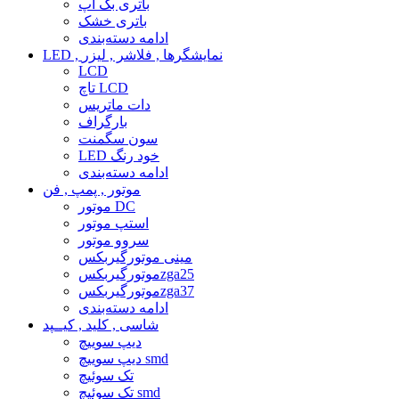
باتری بک آپ
باتری خشک
ادامه دسته‌بندی
LED , نمایشگرها , فلاشر , لیزر
LCD
تاچ LCD
دات ماتریس
بارگراف
سون سگمنت
LED خود رنگ
ادامه دسته‌بندی
موتور , پمپ , فن
موتور DC
استپ موتور
سروو موتور
مینی موتورگیربکس
موتورگیربکسzga25
موتورگیربکسzga37
ادامه دسته‌بندی
شاسی , کلید , کیــپد
دیپ سوییچ
دیپ سوییچ smd
تک سوئیچ
تک سوئیچ smd