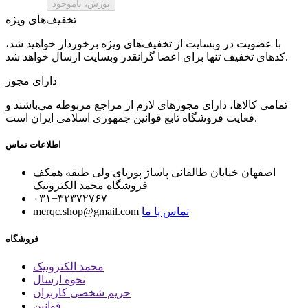
تخفیف‌های ویژه
با عضویت در وبسایت از تخفیف‌های ویژه برخوردار خواهید شد،
کدهای تخفیف تنها برای اعضا گرانقدر وبسایت ارسال خواهد شد.
دارای مجوز
تمامی كالاها، دارای مجوزهای لازم از مراجع مربوطه مي‌باشند و
فعایت فروشگاه تابع قوانين جمهوری اسلامی ايران است.
اطلاعات تماس
اصفهان خیابان طالقانی پاساژ پوریای ولی طبقه همکف
فروشگاه محمد الکترونیک
۰۳۱−۳۲۳۷۲۷۶۷
تماس با ما
merqc.shop@gmail.com
فروشگاه
محمد الکترونیک
نحوه ارسال
حریم شخصی کاربران
قوانین