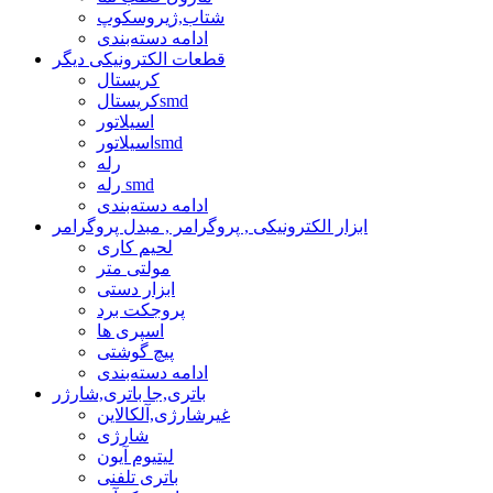
شتاب,ژیروسکوپ
ادامه دسته‌بندی
قطعات الکترونیکی دیگر
کریستال
کریستالsmd
اسیلاتور
اسیلاتورsmd
رله
رله smd
ادامه دسته‌بندی
ابزار الکترونیکی , پروگرامر , مبدل پروگرامر
لحیم کاری
مولتی متر
ابزار دستی
پروجکت برد
اسپری ها
پیچ گوشتی
ادامه دسته‌بندی
باتری,جا باتری,شارژر
غیرشارژی,آلکالاین
شارژی
لیتیوم آیون
باتری تلفنی