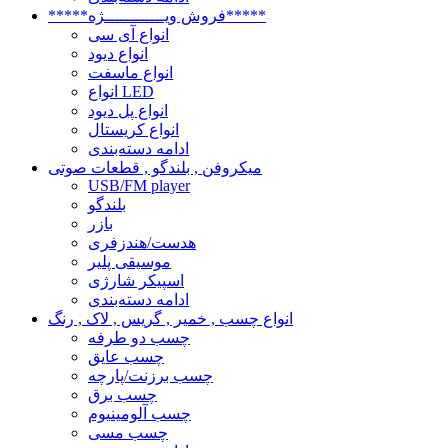
*****فروش ویــــــــــــژه*****
انواع آی سی
انواع دیود
انواع ماسفت
انواع LED
انواع پل دیود
انواع کریستال
ادامه دسته‌بندی
میکروفن , بلندگو , قطعات صوتی
USB/FM player
بلندگو
بازر
هدست/هندزفری
موسیقی پلیر
اسپیکر شارژی
ادامه دسته‌بندی
انواع چسب , خمیر , گریس , لاک , رنگ
چسب دو طرفه
چسب عایق
چسب برزنت/پارچه
چسب برق
چسب آلومینیوم
چسب مسی