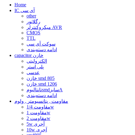
Home
IC آی سی
other
رگلاتور
میکروکنترلر AVR
CMOS
TTL
سوکت آی سی
ادامه دسته‌بندی
capacitor خازن
الکترولیتی
پلی استر
عدسی
خازن smd 805
خازن smd 1206
تانتالیومsmdسایزA
ادامه دسته‌بندی
مقاومت , پتانسیومتر , ولوم
مقاومت 1/4w
مقاومت 1w
مقاومت 2w
5w آجری
10w آجری