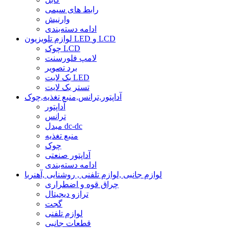
رابط های سیمی
وارنیش
ادامه دسته‌بندی
لوازم تلویزیون LED و LCD
چوک LCD
لامپ فلورسنت
برد تصویر
بک لایت LED
تستر بک لایت
آداپتور,ترانس,منبع تغذیه,چوک
آداپتور
ترانس
مبدل dc-dc
منبع تغذیه
چوک
آداپتور صنعتی
ادامه دسته‌بندی
لوازم جانبی ,لوازم تلفنی , روشنایی ,آهنربا
چراق قوه و اضطراری
ترازو دیجیتال
گجت
لوازم تلفنی
قطعات جانبی