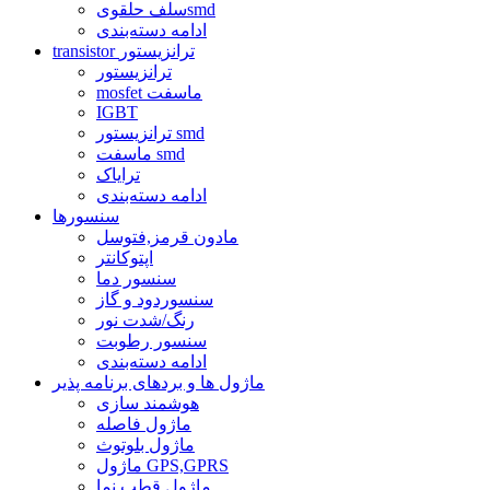
سلف حلقویsmd
ادامه دسته‌بندی
transistor ترانزیستور
ترانزیستور
mosfet ماسفت
IGBT
ترانزیستور smd
ماسفت smd
ترایاک
ادامه دسته‌بندی
سنسورها
مادون قرمز,فتوسل
اپتوکانتر
سنسور دما
سنسوردود و گاز
رنگ/شدت نور
سنسور رطوبت
ادامه دسته‌بندی
ماژول ها و بردهای برنامه پذیر
هوشمند سازی
ماژول فاصله
ماژول بلوتوث
ماژول GPS,GPRS
ماژول قطب نما