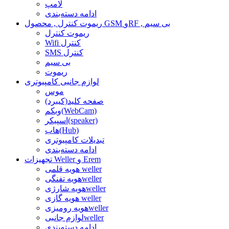
لامپ
ادامه دسته‌بندی
ریموت کنترل , محصول GSM وRF , بی سیم
ریموت کنترل
Wifi کنترل
SMS کنترل
بی سیم
ریموت
لوازم جانبی کامپیوتری
موس
صفحه کلید(کیبرد)
وبکم(WebCam)
اسپیکر(speaker)
هاب(Hub)
تبدیلات کامپیوتری
ادامه دسته‌بندی
تجهیزات Weller و Erem
هویه قلمی weller
هویه تفنگیweller
هویه شارژیweller
هویه گازی weller
هویه رومیزیweller
لوازم جانبیweller
ادامه دسته‌بندی