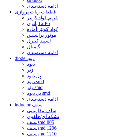
smd805
ادامه دسته‌بندی
قطعات ربات پروازی
فریم کواد کوپتر
باتری Li-Po
کواد کوپتر آماده
موتور براشلس
اسپید کنترل
گیمبال
ادامه دسته‌بندی
diode دیود
دیود
زنر
پل دیود
دیود smd
زنر smd
پل دیود smd
ادامه دسته‌بندی
inductor سلف
سلف مقاومتی
بشکه ای/حلقوی
سلفsmd 805
سلفsmd 1206
سلفsmd 1210