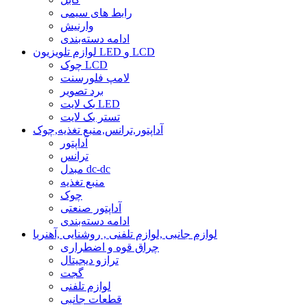
رابط های سیمی
وارنیش
ادامه دسته‌بندی
لوازم تلویزیون LED و LCD
چوک LCD
لامپ فلورسنت
برد تصویر
بک لایت LED
تستر بک لایت
آداپتور,ترانس,منبع تغذیه,چوک
آداپتور
ترانس
مبدل dc-dc
منبع تغذیه
چوک
آداپتور صنعتی
ادامه دسته‌بندی
لوازم جانبی ,لوازم تلفنی , روشنایی ,آهنربا
چراق قوه و اضطراری
ترازو دیجیتال
گجت
لوازم تلفنی
قطعات جانبی