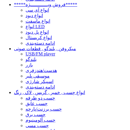
*****فروش ویــــــــــــژه*****
انواع آی سی
انواع دیود
انواع ماسفت
انواع LED
انواع پل دیود
انواع کریستال
ادامه دسته‌بندی
میکروفن , بلندگو , قطعات صوتی
USB/FM player
بلندگو
بازر
هدست/هندزفری
موسیقی پلیر
اسپیکر شارژی
ادامه دسته‌بندی
انواع چسب , خمیر , گریس , لاک , رنگ
چسب دو طرفه
چسب عایق
چسب برزنت/پارچه
چسب برق
چسب آلومینیوم
چسب مسی