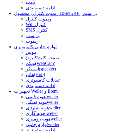
لامپ
ادامه دسته‌بندی
ریموت کنترل , محصول GSM وRF , بی سیم
ریموت کنترل
Wifi کنترل
SMS کنترل
بی سیم
ریموت
لوازم جانبی کامپیوتری
موس
صفحه کلید(کیبرد)
وبکم(WebCam)
اسپیکر(speaker)
هاب(Hub)
تبدیلات کامپیوتری
ادامه دسته‌بندی
تجهیزات Weller و Erem
هویه قلمی weller
هویه تفنگیweller
هویه شارژیweller
هویه گازی weller
هویه رومیزیweller
لوازم جانبیweller
ادامه دسته‌بندی