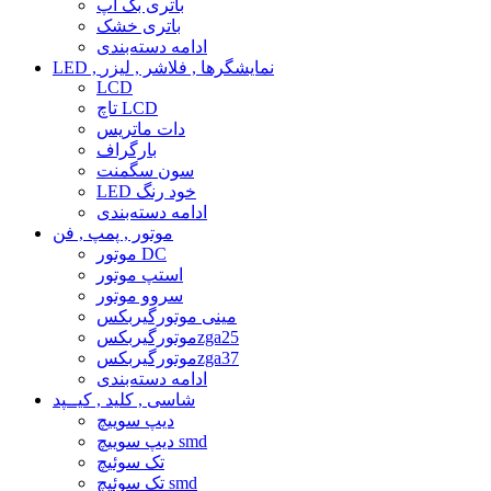
باتری بک آپ
باتری خشک
ادامه دسته‌بندی
LED , نمایشگرها , فلاشر , لیزر
LCD
تاچ LCD
دات ماتریس
بارگراف
سون سگمنت
LED خود رنگ
ادامه دسته‌بندی
موتور , پمپ , فن
موتور DC
استپ موتور
سروو موتور
مینی موتورگیربکس
موتورگیربکسzga25
موتورگیربکسzga37
ادامه دسته‌بندی
شاسی , کلید , کیــپد
دیپ سوییچ
دیپ سوییچ smd
تک سوئیچ
تک سوئیچ smd