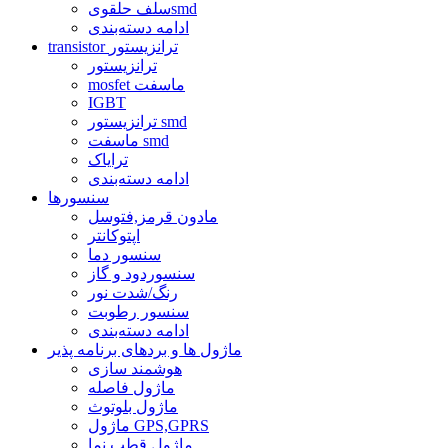
سلف حلقویsmd
ادامه دسته‌بندی
transistor ترانزیستور
ترانزیستور
mosfet ماسفت
IGBT
ترانزیستور smd
ماسفت smd
ترایاک
ادامه دسته‌بندی
سنسورها
مادون قرمز,فتوسل
اپتوکانتر
سنسور دما
سنسوردود و گاز
رنگ/شدت نور
سنسور رطوبت
ادامه دسته‌بندی
ماژول ها و بردهای برنامه پذیر
هوشمند سازی
ماژول فاصله
ماژول بلوتوث
ماژول GPS,GPRS
ماژول قطب نما