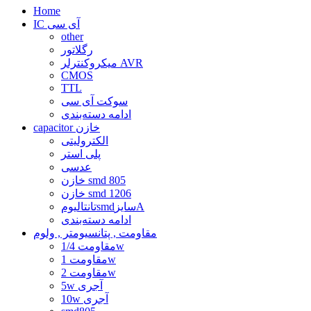
Home
IC آی سی
other
رگلاتور
میکروکنترلر AVR
CMOS
TTL
سوکت آی سی
ادامه دسته‌بندی
capacitor خازن
الکترولیتی
پلی استر
عدسی
خازن smd 805
خازن smd 1206
تانتالیومsmdسایزA
ادامه دسته‌بندی
مقاومت , پتانسیومتر , ولوم
مقاومت 1/4w
مقاومت 1w
مقاومت 2w
5w آجری
10w آجری