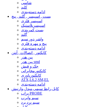
شاسی
کلید
ادامه دسته‌بندی
بست , اسپیسر , گلند , پیچ
اسپیسر فلزی
اسپیسرپلاستیک
بست کمربندی
گِلند
واشر دور سیم
پیچ و مهره فلزی
ادامه دسته‌بندی
کانکتور , اتصالات , آنتن
پین هدر
پین هدر smd
جک و فیش
کانکتورمخابراتی
کانکتورپاوری
ATX,L6.2,SM,EL
ادامه دسته‌بندی
کابل,رابط سیمی,مبدل,وارنیش
پراب PROBE
سیم وایرپ
سیم بِرِد برد
کابل