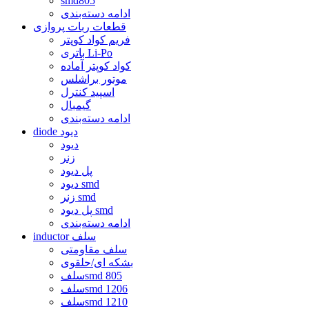
smd805
ادامه دسته‌بندی
قطعات ربات پروازی
فریم کواد کوپتر
باتری Li-Po
کواد کوپتر آماده
موتور براشلس
اسپید کنترل
گیمبال
ادامه دسته‌بندی
diode دیود
دیود
زنر
پل دیود
دیود smd
زنر smd
پل دیود smd
ادامه دسته‌بندی
inductor سلف
سلف مقاومتی
بشکه ای/حلقوی
سلفsmd 805
سلفsmd 1206
سلفsmd 1210