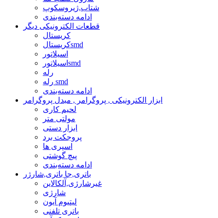
شتاب,ژیروسکوپ
ادامه دسته‌بندی
قطعات الکترونیکی دیگر
کریستال
کریستالsmd
اسیلاتور
اسیلاتورsmd
رله
رله smd
ادامه دسته‌بندی
ابزار الکترونیکی , پروگرامر , مبدل پروگرامر
لحیم کاری
مولتی متر
ابزار دستی
پروجکت برد
اسپری ها
پیچ گوشتی
ادامه دسته‌بندی
باتری,جا باتری,شارژر
غیرشارژی,آلکالاین
شارژی
لیتیوم آیون
باتری تلفنی