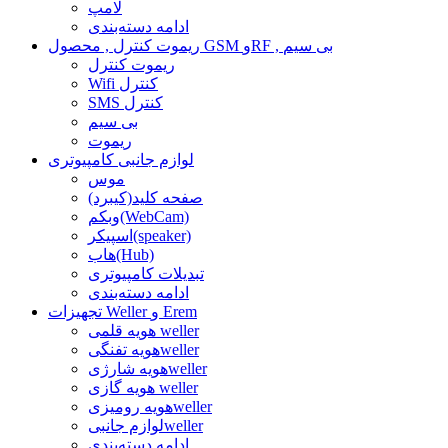
لامپ
ادامه دسته‌بندی
ریموت کنترل , محصول GSM وRF , بی سیم
ریموت کنترل
Wifi کنترل
SMS کنترل
بی سیم
ریموت
لوازم جانبی کامپیوتری
موس
صفحه کلید(کیبرد)
وبکم(WebCam)
اسپیکر(speaker)
هاب(Hub)
تبدیلات کامپیوتری
ادامه دسته‌بندی
تجهیزات Weller و Erem
هویه قلمی weller
هویه تفنگیweller
هویه شارژیweller
هویه گازی weller
هویه رومیزیweller
لوازم جانبیweller
ادامه دسته‌بندی