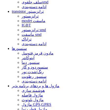
سلف حلقویsmd
ادامه دسته‌بندی
transistor ترانزیستور
ترانزیستور
mosfet ماسفت
IGBT
ترانزیستور smd
ماسفت smd
ترایاک
ادامه دسته‌بندی
سنسورها
مادون قرمز,فتوسل
اپتوکانتر
سنسور دما
سنسوردود و گاز
رنگ/شدت نور
سنسور رطوبت
ادامه دسته‌بندی
ماژول ها و بردهای برنامه پذیر
هوشمند سازی
ماژول فاصله
ماژول بلوتوث
ماژول GPS,GPRS
ماژول قطب نما