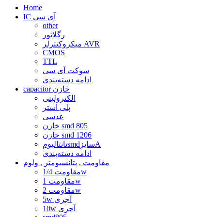
Home
IC آی سی
other
رگلاتور
میکروکنترلر AVR
CMOS
TTL
سوکت آی سی
ادامه دسته‌بندی
capacitor خازن
الکترولیتی
پلی استر
عدسی
خازن smd 805
خازن smd 1206
تانتالیومsmdسایزA
ادامه دسته‌بندی
مقاومت , پتانسیومتر , ولوم
مقاومت 1/4w
مقاومت 1w
مقاومت 2w
5w آجری
10w آجری