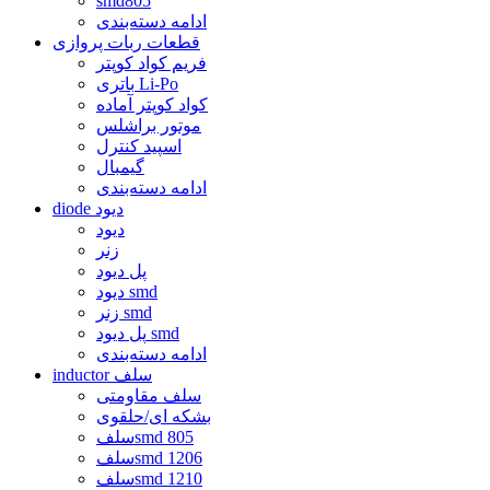
smd805
ادامه دسته‌بندی
قطعات ربات پروازی
فریم کواد کوپتر
باتری Li-Po
کواد کوپتر آماده
موتور براشلس
اسپید کنترل
گیمبال
ادامه دسته‌بندی
diode دیود
دیود
زنر
پل دیود
دیود smd
زنر smd
پل دیود smd
ادامه دسته‌بندی
inductor سلف
سلف مقاومتی
بشکه ای/حلقوی
سلفsmd 805
سلفsmd 1206
سلفsmd 1210