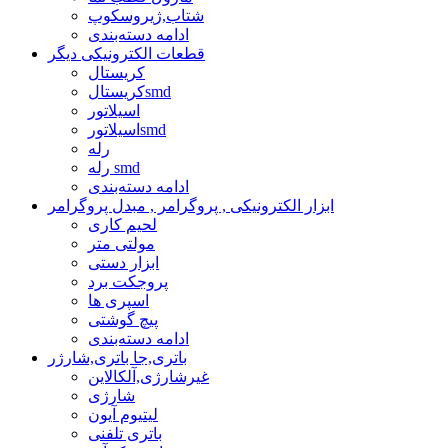
شتاب,ژیروسکوپ
ادامه دسته‌بندی
قطعات الکترونیکی دیگر
کریستال
کریستالsmd
اسیلاتور
اسیلاتورsmd
رله
رله smd
ادامه دسته‌بندی
ابزار الکترونیکی , پروگرامر , مبدل پروگرامر
لحیم کاری
مولتی متر
ابزار دستی
پروجکت برد
اسپری ها
پیچ گوشتی
ادامه دسته‌بندی
باتری,جا باتری,شارژر
غیرشارژی,آلکالاین
شارژی
لیتیوم آیون
باتری تلفنی