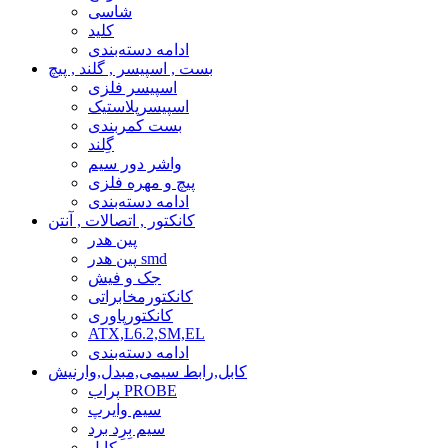
شاسی
کلید
ادامه دسته‌بندی
بست , اسپیسر , گلند , پیچ
اسپیسر فلزی
اسپیسرپلاستیک
بست کمربندی
گِلند
واشر دور سیم
پیچ و مهره فلزی
ادامه دسته‌بندی
کانکتور , اتصالات , آنتن
پین هدر
پین هدر smd
جک و فیش
کانکتورمخابراتی
کانکتورپاوری
ATX,L6.2,SM,EL
ادامه دسته‌بندی
کابل,رابط سیمی,مبدل,وارنیش
پراب PROBE
سیم وایرپ
سیم بِرِد برد
کابل