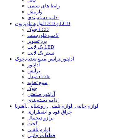
رابط های سیمی
وارنیش
ادامه دسته‌بندی
لوازم تلویزیون LED و LCD
چوک LCD
لامپ فلورسنت
برد تصویر
بک لایت LED
تستر بک لایت
آداپتور,ترانس,منبع تغذیه,چوک
آداپتور
ترانس
مبدل dc-dc
منبع تغذیه
چوک
آداپتور صنعتی
ادامه دسته‌بندی
لوازم جانبی ,لوازم تلفنی , روشنایی ,آهنربا
چراق قوه و اضطراری
ترازو دیجیتال
گجت
لوازم تلفنی
قطعات جانبی