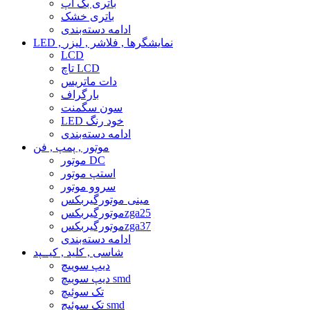
باتری بک آپ
باتری خشک
ادامه دسته‌بندی
LED , نمایشگرها , فلاشر , لیزر
LCD
تاچ LCD
دات ماتریس
بارگراف
سون سگمنت
LED خود رنگ
ادامه دسته‌بندی
موتور , پمپ , فن
موتور DC
استپ موتور
سروو موتور
مینی موتورگیربکس
موتورگیربکسzga25
موتورگیربکسzga37
ادامه دسته‌بندی
شاسی , کلید , کیــپد
دیپ سوییچ
دیپ سوییچ smd
تک سوئیچ
تک سوئیچ smd