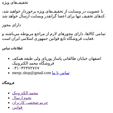
تخفیف‌های ویژه
با عضویت در وبسایت از تخفیف‌های ویژه برخوردار خواهید شد،
کدهای تخفیف تنها برای اعضا گرانقدر وبسایت ارسال خواهد شد.
دارای مجوز
تمامی كالاها، دارای مجوزهای لازم از مراجع مربوطه مي‌باشند و
فعایت فروشگاه تابع قوانين جمهوری اسلامی ايران است.
اطلاعات تماس
اصفهان خیابان طالقانی پاساژ پوریای ولی طبقه همکف
فروشگاه محمد الکترونیک
۰۳۱−۳۲۳۷۲۷۶۷
تماس با ما
merqc.shop@gmail.com
فروشگاه
محمد الکترونیک
نحوه ارسال
حریم شخصی کاربران
قوانین