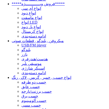
*****فروش ویــــــــــــژه*****
انواع آی سی
انواع دیود
انواع ماسفت
انواع LED
انواع پل دیود
انواع کریستال
ادامه دسته‌بندی
میکروفن , بلندگو , قطعات صوتی
USB/FM player
بلندگو
بازر
هدست/هندزفری
موسیقی پلیر
اسپیکر شارژی
ادامه دسته‌بندی
انواع چسب , خمیر , گریس , لاک , رنگ
چسب دو طرفه
چسب عایق
چسب برزنت/پارچه
چسب برق
چسب آلومینیوم
چسب مسی