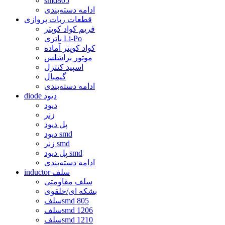
smd805
ادامه دسته‌بندی
قطعات ربات پروازی
فریم کواد کوپتر
باتری Li-Po
کواد کوپتر آماده
موتور براشلس
اسپید کنترل
گیمبال
ادامه دسته‌بندی
diode دیود
دیود
زنر
پل دیود
دیود smd
زنر smd
پل دیود smd
ادامه دسته‌بندی
inductor سلف
سلف مقاومتی
بشکه ای/حلقوی
سلفsmd 805
سلفsmd 1206
سلفsmd 1210