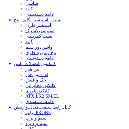
شاسی
کلید
ادامه دسته‌بندی
بست , اسپیسر , گلند , پیچ
اسپیسر فلزی
اسپیسرپلاستیک
بست کمربندی
گِلند
واشر دور سیم
پیچ و مهره فلزی
ادامه دسته‌بندی
کانکتور , اتصالات , آنتن
پین هدر
پین هدر smd
جک و فیش
کانکتورمخابراتی
کانکتورپاوری
ATX,L6.2,SM,EL
ادامه دسته‌بندی
کابل,رابط سیمی,مبدل,وارنیش
پراب PROBE
سیم وایرپ
سیم بِرِد برد
کابل