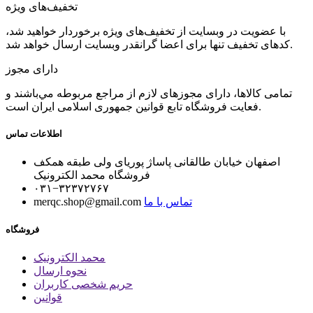
تخفیف‌های ویژه
با عضویت در وبسایت از تخفیف‌های ویژه برخوردار خواهید شد،
کدهای تخفیف تنها برای اعضا گرانقدر وبسایت ارسال خواهد شد.
دارای مجوز
تمامی كالاها، دارای مجوزهای لازم از مراجع مربوطه مي‌باشند و
فعایت فروشگاه تابع قوانين جمهوری اسلامی ايران است.
اطلاعات تماس
اصفهان خیابان طالقانی پاساژ پوریای ولی طبقه همکف
فروشگاه محمد الکترونیک
۰۳۱−۳۲۳۷۲۷۶۷
تماس با ما
merqc.shop@gmail.com
فروشگاه
محمد الکترونیک
نحوه ارسال
حریم شخصی کاربران
قوانین