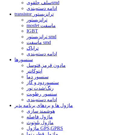
سلف حلقویsmd
ادامه دسته‌بندی
transistor ترانزیستور
ترانزیستور
mosfet ماسفت
IGBT
ترانزیستور smd
ماسفت smd
ترایاک
ادامه دسته‌بندی
سنسورها
مادون قرمز,فتوسل
اپتوکانتر
سنسور دما
سنسوردود و گاز
رنگ/شدت نور
سنسور رطوبت
ادامه دسته‌بندی
ماژول ها و بردهای برنامه پذیر
هوشمند سازی
ماژول فاصله
ماژول بلوتوث
ماژول GPS,GPRS
ماژول قطب نما