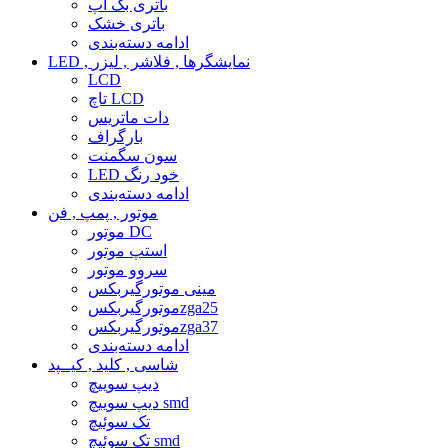
باتری بک آپ
باتری خشک
ادامه دسته‌بندی
LED , نمایشگرها , فلاشر , لیزر
LCD
تاچ LCD
دات ماتریس
بارگراف
سون سگمنت
LED خود رنگ
ادامه دسته‌بندی
موتور , پمپ , فن
موتور DC
استپ موتور
سروو موتور
مینی موتورگیربکس
موتورگیربکسzga25
موتورگیربکسzga37
ادامه دسته‌بندی
شاسی , کلید , کیــپد
دیپ سوییچ
دیپ سوییچ smd
تک سوئیچ
تک سوئیچ smd