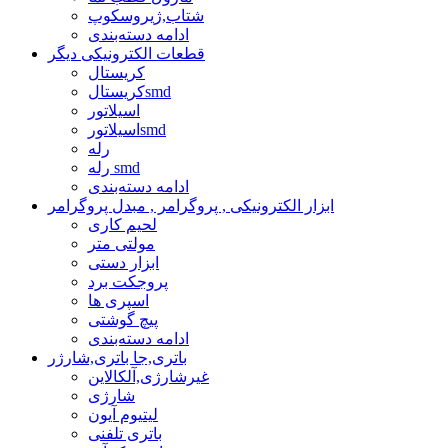
شتاب,ژیروسکوپ
ادامه دسته‌بندی
قطعات الکترونیکی دیگر
کریستال
کریستالsmd
اسیلاتور
اسیلاتورsmd
رله
رله smd
ادامه دسته‌بندی
ابزار الکترونیکی , پروگرامر , مبدل پروگرامر
لحیم کاری
مولتی متر
ابزار دستی
پروجکت برد
اسپری ها
پیچ گوشتی
ادامه دسته‌بندی
باتری,جا باتری,شارژر
غیرشارژی,آلکالاین
شارژی
لیتیوم آیون
باتری تلفنی