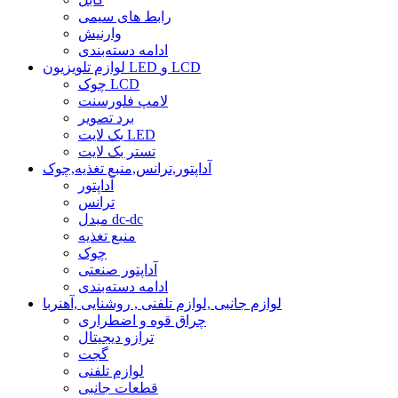
رابط های سیمی
وارنیش
ادامه دسته‌بندی
لوازم تلویزیون LED و LCD
چوک LCD
لامپ فلورسنت
برد تصویر
بک لایت LED
تستر بک لایت
آداپتور,ترانس,منبع تغذیه,چوک
آداپتور
ترانس
مبدل dc-dc
منبع تغذیه
چوک
آداپتور صنعتی
ادامه دسته‌بندی
لوازم جانبی ,لوازم تلفنی , روشنایی ,آهنربا
چراق قوه و اضطراری
ترازو دیجیتال
گجت
لوازم تلفنی
قطعات جانبی