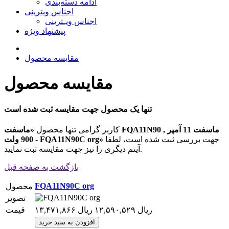
ادامه دسته‌بندی
اجناس ویترینی
اجناس ویـترینی
پیشنهاد ویژه
مقایسه محصول
مقایسه محصول
تنها یک محصول جهت مقایسه ثبت شده است
کاربر گرامی تنها محصول
«ماسفت FQA11N90 , ماسفت 11 آمپر
جهت بررسی ثبت شده است، لطفا
900 ولت - FQA11N90C org»
آیتم دیگری را نیز جهت مقایسه ثبت نمایید.
بازگشت به صفحه قبل
FQA11N90C org
محصول
تصویر
۱۳,۴۷۱,۸۶۶ ریال
۱۲,۵۹۰,۵۲۹ ریال
قیمت