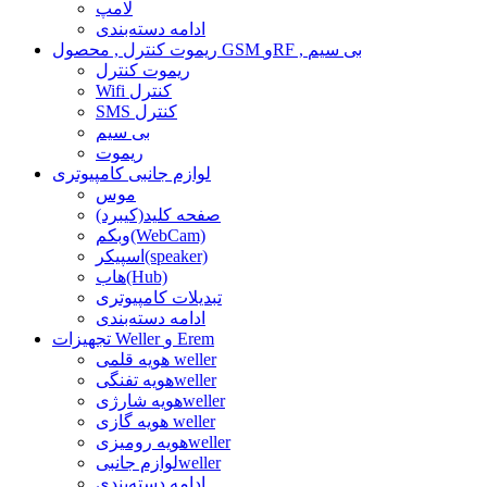
لامپ
ادامه دسته‌بندی
ریموت کنترل , محصول GSM وRF , بی سیم
ریموت کنترل
Wifi کنترل
SMS کنترل
بی سیم
ریموت
لوازم جانبی کامپیوتری
موس
صفحه کلید(کیبرد)
وبکم(WebCam)
اسپیکر(speaker)
هاب(Hub)
تبدیلات کامپیوتری
ادامه دسته‌بندی
تجهیزات Weller و Erem
هویه قلمی weller
هویه تفنگیweller
هویه شارژیweller
هویه گازی weller
هویه رومیزیweller
لوازم جانبیweller
ادامه دسته‌بندی