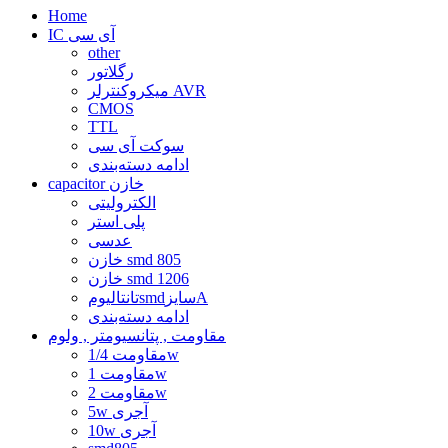
Home
IC آی سی
other
رگلاتور
میکروکنترلر AVR
CMOS
TTL
سوکت آی سی
ادامه دسته‌بندی
capacitor خازن
الکترولیتی
پلی استر
عدسی
خازن smd 805
خازن smd 1206
تانتالیومsmdسایزA
ادامه دسته‌بندی
مقاومت , پتانسیومتر , ولوم
مقاومت 1/4w
مقاومت 1w
مقاومت 2w
5w آجری
10w آجری