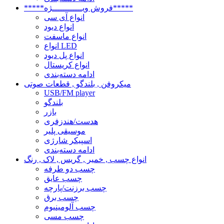
*****فروش ویــــــــــــژه*****
انواع آی سی
انواع دیود
انواع ماسفت
انواع LED
انواع پل دیود
انواع کریستال
ادامه دسته‌بندی
میکروفن , بلندگو , قطعات صوتی
USB/FM player
بلندگو
بازر
هدست/هندزفری
موسیقی پلیر
اسپیکر شارژی
ادامه دسته‌بندی
انواع چسب , خمیر , گریس , لاک , رنگ
چسب دو طرفه
چسب عایق
چسب برزنت/پارچه
چسب برق
چسب آلومینیوم
چسب مسی