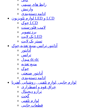
رابط های سیمی
وارنیش
ادامه دسته‌بندی
لوازم تلویزیون LED و LCD
چوک LCD
لامپ فلورسنت
برد تصویر
بک لایت LED
تستر بک لایت
آداپتور,ترانس,منبع تغذیه,چوک
آداپتور
ترانس
مبدل dc-dc
منبع تغذیه
چوک
آداپتور صنعتی
ادامه دسته‌بندی
لوازم جانبی ,لوازم تلفنی , روشنایی ,آهنربا
چراق قوه و اضطراری
ترازو دیجیتال
گجت
لوازم تلفنی
قطعات جانبی