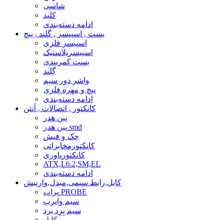
شاسی
کلید
ادامه دسته‌بندی
بست , اسپیسر , گلند , پیچ
اسپیسر فلزی
اسپیسرپلاستیک
بست کمربندی
گِلند
واشر دور سیم
پیچ و مهره فلزی
ادامه دسته‌بندی
کانکتور , اتصالات , آنتن
پین هدر
پین هدر smd
جک و فیش
کانکتورمخابراتی
کانکتورپاوری
ATX,L6.2,SM,EL
ادامه دسته‌بندی
کابل,رابط سیمی,مبدل,وارنیش
پراب PROBE
سیم وایرپ
سیم بِرِد برد
کابل