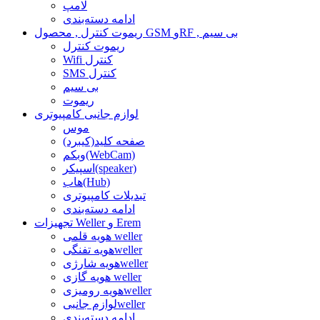
لامپ
ادامه دسته‌بندی
ریموت کنترل , محصول GSM وRF , بی سیم
ریموت کنترل
Wifi کنترل
SMS کنترل
بی سیم
ریموت
لوازم جانبی کامپیوتری
موس
صفحه کلید(کیبرد)
وبکم(WebCam)
اسپیکر(speaker)
هاب(Hub)
تبدیلات کامپیوتری
ادامه دسته‌بندی
تجهیزات Weller و Erem
هویه قلمی weller
هویه تفنگیweller
هویه شارژیweller
هویه گازی weller
هویه رومیزیweller
لوازم جانبیweller
ادامه دسته‌بندی