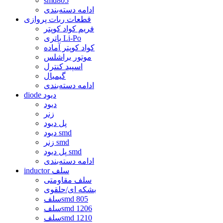
smd805
ادامه دسته‌بندی
قطعات ربات پروازی
فریم کواد کوپتر
باتری Li-Po
کواد کوپتر آماده
موتور براشلس
اسپید کنترل
گیمبال
ادامه دسته‌بندی
diode دیود
دیود
زنر
پل دیود
دیود smd
زنر smd
پل دیود smd
ادامه دسته‌بندی
inductor سلف
سلف مقاومتی
بشکه ای/حلقوی
سلفsmd 805
سلفsmd 1206
سلفsmd 1210