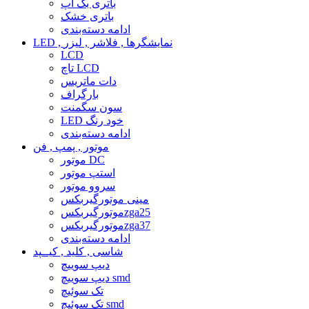
باتری بک آپ
باتری خشک
ادامه دسته‌بندی
LED , نمایشگرها , فلاشر , لیزر
LCD
تاچ LCD
دات ماتریس
بارگراف
سون سگمنت
LED خود رنگ
ادامه دسته‌بندی
موتور , پمپ , فن
موتور DC
استپ موتور
سروو موتور
مینی موتورگیربکس
موتورگیربکسzga25
موتورگیربکسzga37
ادامه دسته‌بندی
شاسی , کلید , کیــپد
دیپ سوییچ
دیپ سوییچ smd
تک سوئیچ
تک سوئیچ smd