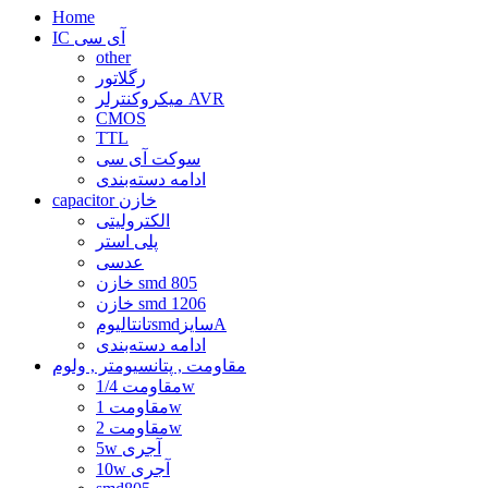
Home
IC آی سی
other
رگلاتور
میکروکنترلر AVR
CMOS
TTL
سوکت آی سی
ادامه دسته‌بندی
capacitor خازن
الکترولیتی
پلی استر
عدسی
خازن smd 805
خازن smd 1206
تانتالیومsmdسایزA
ادامه دسته‌بندی
مقاومت , پتانسیومتر , ولوم
مقاومت 1/4w
مقاومت 1w
مقاومت 2w
5w آجری
10w آجری