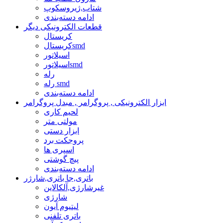
شتاب,ژیروسکوپ
ادامه دسته‌بندی
قطعات الکترونیکی دیگر
کریستال
کریستالsmd
اسیلاتور
اسیلاتورsmd
رله
رله smd
ادامه دسته‌بندی
ابزار الکترونیکی , پروگرامر , مبدل پروگرامر
لحیم کاری
مولتی متر
ابزار دستی
پروجکت برد
اسپری ها
پیچ گوشتی
ادامه دسته‌بندی
باتری,جا باتری,شارژر
غیرشارژی,آلکالاین
شارژی
لیتیوم آیون
باتری تلفنی