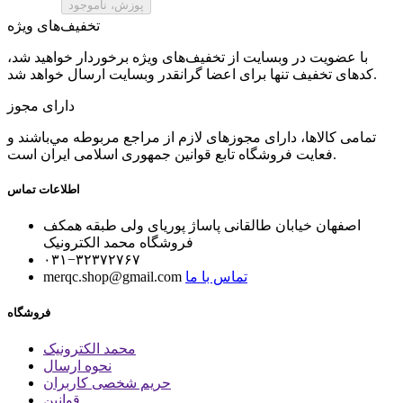
تخفیف‌های ویژه
با عضویت در وبسایت از تخفیف‌های ویژه برخوردار خواهید شد،
کدهای تخفیف تنها برای اعضا گرانقدر وبسایت ارسال خواهد شد.
دارای مجوز
تمامی كالاها، دارای مجوزهای لازم از مراجع مربوطه مي‌باشند و
فعایت فروشگاه تابع قوانين جمهوری اسلامی ايران است.
اطلاعات تماس
اصفهان خیابان طالقانی پاساژ پوریای ولی طبقه همکف
فروشگاه محمد الکترونیک
۰۳۱−۳۲۳۷۲۷۶۷
تماس با ما
merqc.shop@gmail.com
فروشگاه
محمد الکترونیک
نحوه ارسال
حریم شخصی کاربران
قوانین