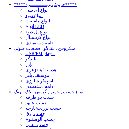
*****فروش ویــــــــــــژه*****
انواع آی سی
انواع دیود
انواع ماسفت
انواع LED
انواع پل دیود
انواع کریستال
ادامه دسته‌بندی
میکروفن , بلندگو , قطعات صوتی
USB/FM player
بلندگو
بازر
هدست/هندزفری
موسیقی پلیر
اسپیکر شارژی
ادامه دسته‌بندی
انواع چسب , خمیر , گریس , لاک , رنگ
چسب دو طرفه
چسب عایق
چسب برزنت/پارچه
چسب برق
چسب آلومینیوم
چسب مسی