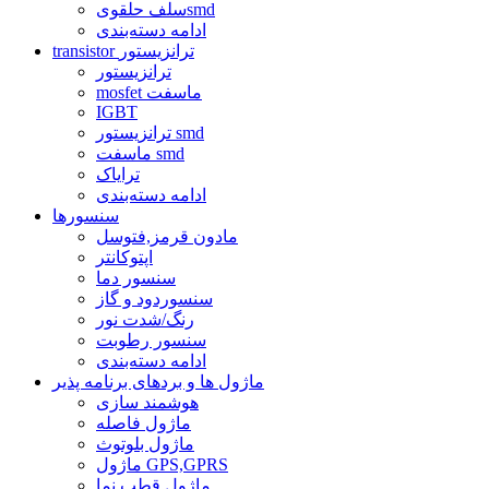
سلف حلقویsmd
ادامه دسته‌بندی
transistor ترانزیستور
ترانزیستور
mosfet ماسفت
IGBT
ترانزیستور smd
ماسفت smd
ترایاک
ادامه دسته‌بندی
سنسورها
مادون قرمز,فتوسل
اپتوکانتر
سنسور دما
سنسوردود و گاز
رنگ/شدت نور
سنسور رطوبت
ادامه دسته‌بندی
ماژول ها و بردهای برنامه پذیر
هوشمند سازی
ماژول فاصله
ماژول بلوتوث
ماژول GPS,GPRS
ماژول قطب نما