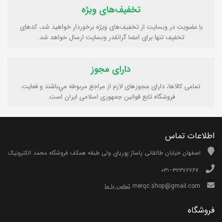
تخفیف‌های ویژه
با عضویت در وبسایت از تخفیف‌های ویژه برخوردار خواهید شد، کدهای
تخفیف تنها برای اعضا گرانقدر وبسایت ارسال خواهد شد.
دارای مجوز
تمامی كالاها، دارای مجوزهای لازم از مراجع مربوطه مي‌باشند و فعایت
فروشگاه تابع قوانين جمهوری اسلامی ايران است.
اطلاعات تماس
اصفهان خیابان طالقانی پاساژ پوریای ولی طبقه همکف فروشگاه محمد الکترونیک
۰۳۱−۳۲۳۷۲۷۶۷
merqc.shop@gmail.com
تماس با ما
فروشگاه