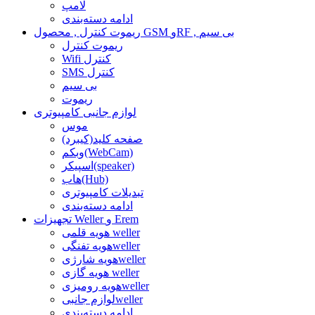
لامپ
ادامه دسته‌بندی
ریموت کنترل , محصول GSM وRF , بی سیم
ریموت کنترل
Wifi کنترل
SMS کنترل
بی سیم
ریموت
لوازم جانبی کامپیوتری
موس
صفحه کلید(کیبرد)
وبکم(WebCam)
اسپیکر(speaker)
هاب(Hub)
تبدیلات کامپیوتری
ادامه دسته‌بندی
تجهیزات Weller و Erem
هویه قلمی weller
هویه تفنگیweller
هویه شارژیweller
هویه گازی weller
هویه رومیزیweller
لوازم جانبیweller
ادامه دسته‌بندی