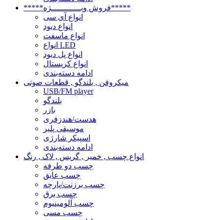
*****فروش ویــــــــــــژه*****
انواع آی سی
انواع دیود
انواع ماسفت
انواع LED
انواع پل دیود
انواع کریستال
ادامه دسته‌بندی
میکروفن , بلندگو , قطعات صوتی
USB/FM player
بلندگو
بازر
هدست/هندزفری
موسیقی پلیر
اسپیکر شارژی
ادامه دسته‌بندی
انواع چسب , خمیر , گریس , لاک , رنگ
چسب دو طرفه
چسب عایق
چسب برزنت/پارچه
چسب برق
چسب آلومینیوم
چسب مسی