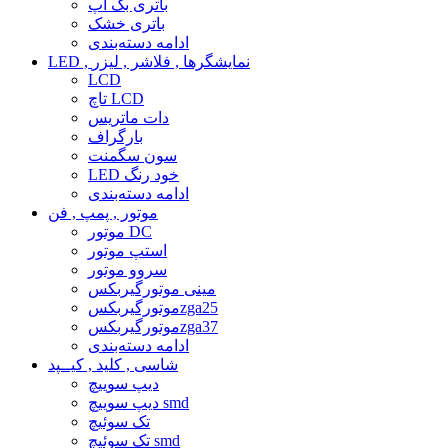
باتری بک آپ
باتری خشک
ادامه دسته‌بندی
LED , نمایشگرها , فلاشر , لیزر
LCD
تاچ LCD
دات ماتریس
بارگراف
سون سگمنت
LED خود رنگ
ادامه دسته‌بندی
موتور , پمپ , فن
موتور DC
استپ موتور
سروو موتور
مینی موتورگیربکس
موتورگیربکسzga25
موتورگیربکسzga37
ادامه دسته‌بندی
شاسی , کلید , کیــپد
دیپ سوییچ
دیپ سوییچ smd
تک سوئیچ
تک سوئیچ smd