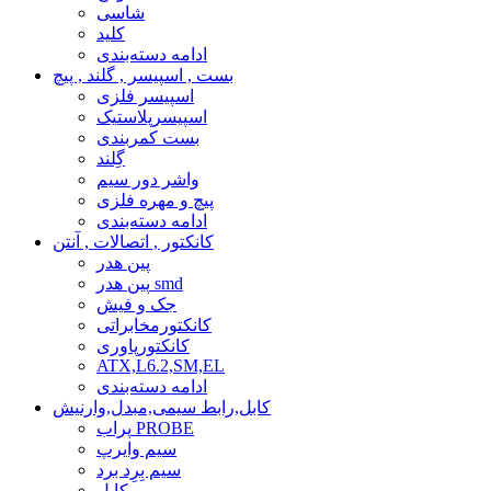
شاسی
کلید
ادامه دسته‌بندی
بست , اسپیسر , گلند , پیچ
اسپیسر فلزی
اسپیسرپلاستیک
بست کمربندی
گِلند
واشر دور سیم
پیچ و مهره فلزی
ادامه دسته‌بندی
کانکتور , اتصالات , آنتن
پین هدر
پین هدر smd
جک و فیش
کانکتورمخابراتی
کانکتورپاوری
ATX,L6.2,SM,EL
ادامه دسته‌بندی
کابل,رابط سیمی,مبدل,وارنیش
پراب PROBE
سیم وایرپ
سیم بِرِد برد
کابل