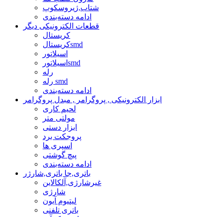
شتاب,ژیروسکوپ
ادامه دسته‌بندی
قطعات الکترونیکی دیگر
کریستال
کریستالsmd
اسیلاتور
اسیلاتورsmd
رله
رله smd
ادامه دسته‌بندی
ابزار الکترونیکی , پروگرامر , مبدل پروگرامر
لحیم کاری
مولتی متر
ابزار دستی
پروجکت برد
اسپری ها
پیچ گوشتی
ادامه دسته‌بندی
باتری,جا باتری,شارژر
غیرشارژی,آلکالاین
شارژی
لیتیوم آیون
باتری تلفنی