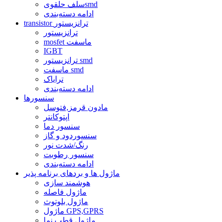
سلف حلقویsmd
ادامه دسته‌بندی
transistor ترانزیستور
ترانزیستور
mosfet ماسفت
IGBT
ترانزیستور smd
ماسفت smd
ترایاک
ادامه دسته‌بندی
سنسورها
مادون قرمز,فتوسل
اپتوکانتر
سنسور دما
سنسوردود و گاز
رنگ/شدت نور
سنسور رطوبت
ادامه دسته‌بندی
ماژول ها و بردهای برنامه پذیر
هوشمند سازی
ماژول فاصله
ماژول بلوتوث
ماژول GPS,GPRS
ماژول قطب نما