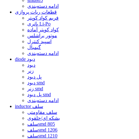
smd805
ادامه دسته‌بندی
قطعات ربات پروازی
فریم کواد کوپتر
باتری Li-Po
کواد کوپتر آماده
موتور براشلس
اسپید کنترل
گیمبال
ادامه دسته‌بندی
diode دیود
دیود
زنر
پل دیود
دیود smd
زنر smd
پل دیود smd
ادامه دسته‌بندی
inductor سلف
سلف مقاومتی
بشکه ای/حلقوی
سلفsmd 805
سلفsmd 1206
سلفsmd 1210