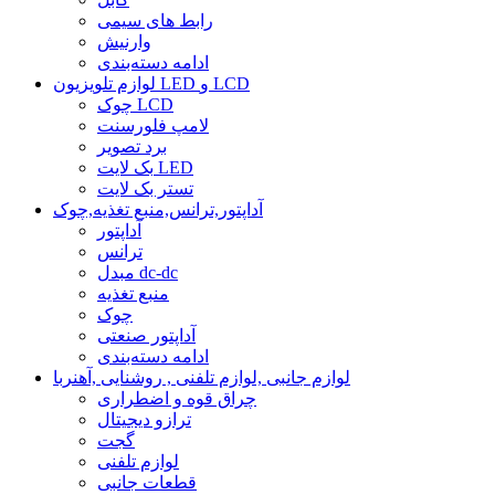
رابط های سیمی
وارنیش
ادامه دسته‌بندی
لوازم تلویزیون LED و LCD
چوک LCD
لامپ فلورسنت
برد تصویر
بک لایت LED
تستر بک لایت
آداپتور,ترانس,منبع تغذیه,چوک
آداپتور
ترانس
مبدل dc-dc
منبع تغذیه
چوک
آداپتور صنعتی
ادامه دسته‌بندی
لوازم جانبی ,لوازم تلفنی , روشنایی ,آهنربا
چراق قوه و اضطراری
ترازو دیجیتال
گجت
لوازم تلفنی
قطعات جانبی