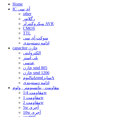
Home
IC آی سی
other
رگلاتور
میکروکنترلر AVR
CMOS
TTL
سوکت آی سی
ادامه دسته‌بندی
capacitor خازن
الکترولیتی
پلی استر
عدسی
خازن smd 805
خازن smd 1206
تانتالیومsmdسایزA
ادامه دسته‌بندی
مقاومت , پتانسیومتر , ولوم
مقاومت 1/4w
مقاومت 1w
مقاومت 2w
5w آجری
10w آجری