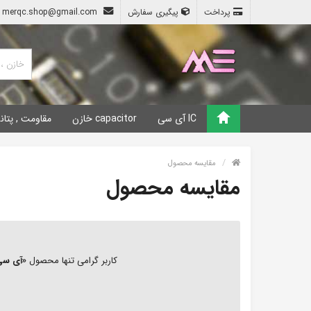
پرداخت
پیگیری سفارش
merqc.shop@gmail.com
IC آی سی
capacitor خازن
مقاومت , پتان
مقایسه محصول
مقایسه محصول
کاربر گرامی تنها محصول
«آی سی 4049 * - SN74HC4049