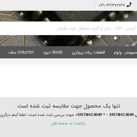
۰۳۱−۳۲۳۷۲۷۶۷
سیومتر , ولوم
قطعات ربات پروازی
diode دیود
inductor سلف
تنها یک محصول جهت مقایسه ثبت شده است
SN74HC»
جهت بررسی ثبت شده است، لطفا آیتم دیگری را
بازگشت به صفحه قبل