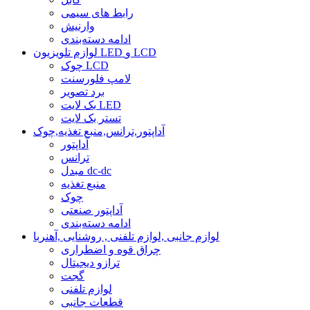
رابط های سیمی
وارنیش
ادامه دسته‌بندی
لوازم تلویزیون LED و LCD
چوک LCD
لامپ فلورسنت
برد تصویر
بک لایت LED
تستر بک لایت
آداپتور,ترانس,منبع تغذیه,چوک
آداپتور
ترانس
مبدل dc-dc
منبع تغذیه
چوک
آداپتور صنعتی
ادامه دسته‌بندی
لوازم جانبی ,لوازم تلفنی , روشنایی ,آهنربا
چراق قوه و اضطراری
ترازو دیجیتال
گجت
لوازم تلفنی
قطعات جانبی