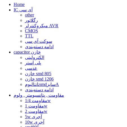
Home
IC آی سی
other
رگلاتور
میکروکنترلر AVR
CMOS
TTL
سوکت آی سی
ادامه دسته‌بندی
capacitor خازن
الکترولیتی
پلی استر
عدسی
خازن smd 805
خازن smd 1206
تانتالیومsmdسایزA
ادامه دسته‌بندی
مقاومت , پتانسیومتر , ولوم
مقاومت 1/4w
مقاومت 1w
مقاومت 2w
5w آجری
10w آجری