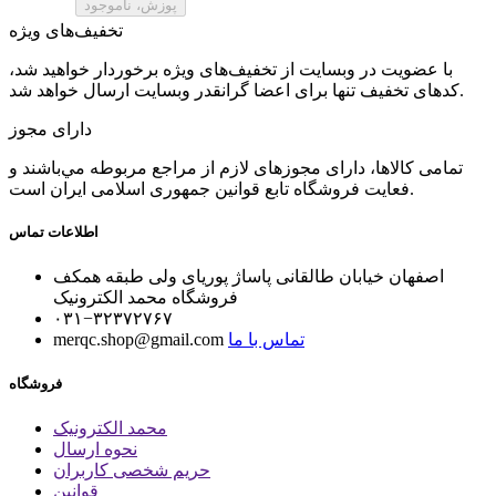
تخفیف‌های ویژه
با عضویت در وبسایت از تخفیف‌های ویژه برخوردار خواهید شد،
کدهای تخفیف تنها برای اعضا گرانقدر وبسایت ارسال خواهد شد.
دارای مجوز
تمامی كالاها، دارای مجوزهای لازم از مراجع مربوطه مي‌باشند و
فعایت فروشگاه تابع قوانين جمهوری اسلامی ايران است.
اطلاعات تماس
اصفهان خیابان طالقانی پاساژ پوریای ولی طبقه همکف
فروشگاه محمد الکترونیک
۰۳۱−۳۲۳۷۲۷۶۷
تماس با ما
merqc.shop@gmail.com
فروشگاه
محمد الکترونیک
نحوه ارسال
حریم شخصی کاربران
قوانین