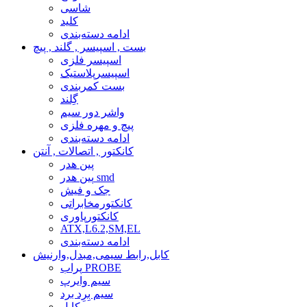
شاسی
کلید
ادامه دسته‌بندی
بست , اسپیسر , گلند , پیچ
اسپیسر فلزی
اسپیسرپلاستیک
بست کمربندی
گِلند
واشر دور سیم
پیچ و مهره فلزی
ادامه دسته‌بندی
کانکتور , اتصالات , آنتن
پین هدر
پین هدر smd
جک و فیش
کانکتورمخابراتی
کانکتورپاوری
ATX,L6.2,SM,EL
ادامه دسته‌بندی
کابل,رابط سیمی,مبدل,وارنیش
پراب PROBE
سیم وایرپ
سیم بِرِد برد
کابل