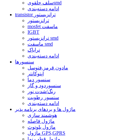
سلف حلقویsmd
ادامه دسته‌بندی
transistor ترانزیستور
ترانزیستور
mosfet ماسفت
IGBT
ترانزیستور smd
ماسفت smd
ترایاک
ادامه دسته‌بندی
سنسورها
مادون قرمز,فتوسل
اپتوکانتر
سنسور دما
سنسوردود و گاز
رنگ/شدت نور
سنسور رطوبت
ادامه دسته‌بندی
ماژول ها و بردهای برنامه پذیر
هوشمند سازی
ماژول فاصله
ماژول بلوتوث
ماژول GPS,GPRS
ماژول قطب نما