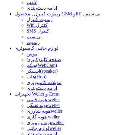
لامپ
ادامه دسته‌بندی
ریموت کنترل , محصول GSM وRF , بی سیم
ریموت کنترل
Wifi کنترل
SMS کنترل
بی سیم
ریموت
لوازم جانبی کامپیوتری
موس
صفحه کلید(کیبرد)
وبکم(WebCam)
اسپیکر(speaker)
هاب(Hub)
تبدیلات کامپیوتری
ادامه دسته‌بندی
تجهیزات Weller و Erem
هویه قلمی weller
هویه تفنگیweller
هویه شارژیweller
هویه گازی weller
هویه رومیزیweller
لوازم جانبیweller
ادامه دسته‌بندی