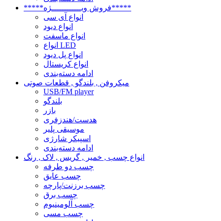
*****فروش ویــــــــــــژه*****
انواع آی سی
انواع دیود
انواع ماسفت
انواع LED
انواع پل دیود
انواع کریستال
ادامه دسته‌بندی
میکروفن , بلندگو , قطعات صوتی
USB/FM player
بلندگو
بازر
هدست/هندزفری
موسیقی پلیر
اسپیکر شارژی
ادامه دسته‌بندی
انواع چسب , خمیر , گریس , لاک , رنگ
چسب دو طرفه
چسب عایق
چسب برزنت/پارچه
چسب برق
چسب آلومینیوم
چسب مسی