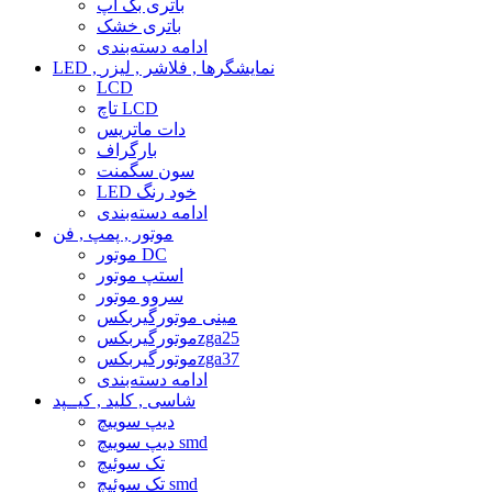
باتری بک آپ
باتری خشک
ادامه دسته‌بندی
LED , نمایشگرها , فلاشر , لیزر
LCD
تاچ LCD
دات ماتریس
بارگراف
سون سگمنت
LED خود رنگ
ادامه دسته‌بندی
موتور , پمپ , فن
موتور DC
استپ موتور
سروو موتور
مینی موتورگیربکس
موتورگیربکسzga25
موتورگیربکسzga37
ادامه دسته‌بندی
شاسی , کلید , کیــپد
دیپ سوییچ
دیپ سوییچ smd
تک سوئیچ
تک سوئیچ smd