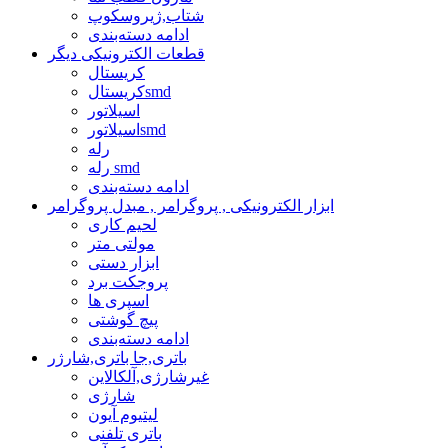
شتاب,ژیروسکوپ
ادامه دسته‌بندی
قطعات الکترونیکی دیگر
کریستال
کریستالsmd
اسیلاتور
اسیلاتورsmd
رله
رله smd
ادامه دسته‌بندی
ابزار الکترونیکی , پروگرامر , مبدل پروگرامر
لحیم کاری
مولتی متر
ابزار دستی
پروجکت برد
اسپری ها
پیچ گوشتی
ادامه دسته‌بندی
باتری,جا باتری,شارژر
غیرشارژی,آلکالاین
شارژی
لیتیوم آیون
باتری تلفنی