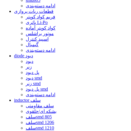
smd805
ادامه دسته‌بندی
قطعات ربات پروازی
فریم کواد کوپتر
باتری Li-Po
کواد کوپتر آماده
موتور براشلس
اسپید کنترل
گیمبال
ادامه دسته‌بندی
diode دیود
دیود
زنر
پل دیود
دیود smd
زنر smd
پل دیود smd
ادامه دسته‌بندی
inductor سلف
سلف مقاومتی
بشکه ای/حلقوی
سلفsmd 805
سلفsmd 1206
سلفsmd 1210