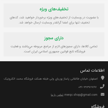
تخفیف‌های ویژه
با عضویت در وبسایت از تخفیف‌های ویژه برخوردار خواهید شد، کدهای
تخفیف تنها برای اعضا گرانقدر وبسایت ارسال خواهد شد.
دارای مجوز
تمامی كالاها، دارای مجوزهای لازم از مراجع مربوطه مي‌باشند و فعایت
فروشگاه تابع قوانين جمهوری اسلامی ايران است.
اطلاعات تماس
اصفهان خیابان طالقانی پاساژ پوریای ولی طبقه همکف فروشگاه محمد الکترونیک
۰۳۱−۳۲۳۷۲۷۶۷
merqc.shop@gmail.com
تماس با ما
فروشگاه