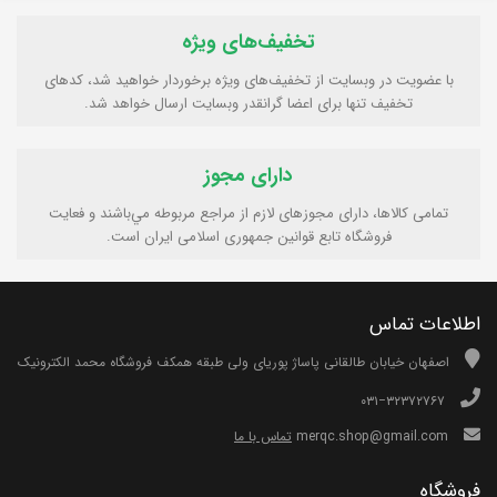
تخفیف‌های ویژه
با عضویت در وبسایت از تخفیف‌های ویژه برخوردار خواهید شد، کدهای
تخفیف تنها برای اعضا گرانقدر وبسایت ارسال خواهد شد.
دارای مجوز
تمامی كالاها، دارای مجوزهای لازم از مراجع مربوطه مي‌باشند و فعایت
فروشگاه تابع قوانين جمهوری اسلامی ايران است.
اطلاعات تماس
اصفهان خیابان طالقانی پاساژ پوریای ولی طبقه همکف فروشگاه محمد الکترونیک
۰۳۱−۳۲۳۷۲۷۶۷
merqc.shop@gmail.com
تماس با ما
فروشگاه