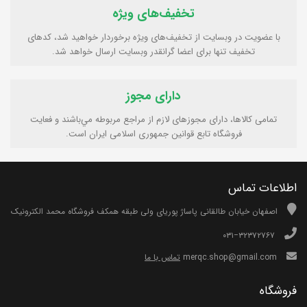
تخفیف‌های ویژه
با عضویت در وبسایت از تخفیف‌های ویژه برخوردار خواهید شد، کدهای
تخفیف تنها برای اعضا گرانقدر وبسایت ارسال خواهد شد.
دارای مجوز
تمامی كالاها، دارای مجوزهای لازم از مراجع مربوطه مي‌باشند و فعایت
فروشگاه تابع قوانين جمهوری اسلامی ايران است.
اطلاعات تماس
اصفهان خیابان طالقانی پاساژ پوریای ولی طبقه همکف فروشگاه محمد الکترونیک
۰۳۱−۳۲۳۷۲۷۶۷
merqc.shop@gmail.com
تماس با ما
فروشگاه