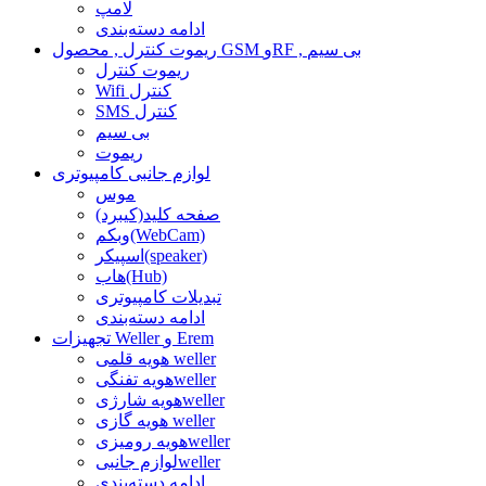
لامپ
ادامه دسته‌بندی
ریموت کنترل , محصول GSM وRF , بی سیم
ریموت کنترل
Wifi کنترل
SMS کنترل
بی سیم
ریموت
لوازم جانبی کامپیوتری
موس
صفحه کلید(کیبرد)
وبکم(WebCam)
اسپیکر(speaker)
هاب(Hub)
تبدیلات کامپیوتری
ادامه دسته‌بندی
تجهیزات Weller و Erem
هویه قلمی weller
هویه تفنگیweller
هویه شارژیweller
هویه گازی weller
هویه رومیزیweller
لوازم جانبیweller
ادامه دسته‌بندی