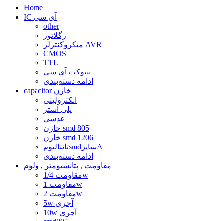
Home
IC آی سی
other
رگلاتور
میکروکنترلر AVR
CMOS
TTL
سوکت آی سی
ادامه دسته‌بندی
capacitor خازن
الکترولیتی
پلی استر
عدسی
خازن smd 805
خازن smd 1206
تانتالیومsmdسایزA
ادامه دسته‌بندی
مقاومت , پتانسیومتر , ولوم
مقاومت 1/4w
مقاومت 1w
مقاومت 2w
5w آجری
10w آجری