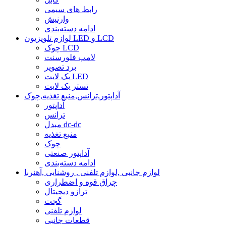
رابط های سیمی
وارنیش
ادامه دسته‌بندی
لوازم تلویزیون LED و LCD
چوک LCD
لامپ فلورسنت
برد تصویر
بک لایت LED
تستر بک لایت
آداپتور,ترانس,منبع تغذیه,چوک
آداپتور
ترانس
مبدل dc-dc
منبع تغذیه
چوک
آداپتور صنعتی
ادامه دسته‌بندی
لوازم جانبی ,لوازم تلفنی , روشنایی ,آهنربا
چراق قوه و اضطراری
ترازو دیجیتال
گجت
لوازم تلفنی
قطعات جانبی