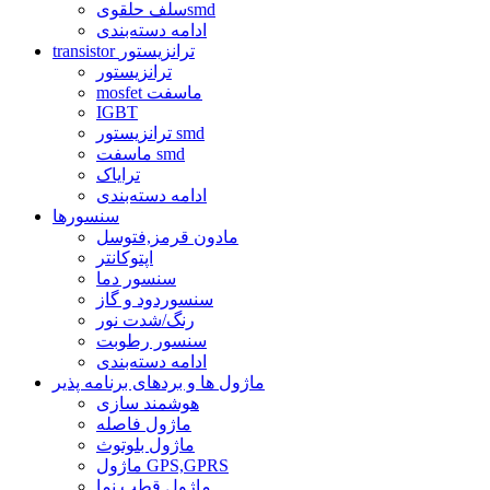
سلف حلقویsmd
ادامه دسته‌بندی
transistor ترانزیستور
ترانزیستور
mosfet ماسفت
IGBT
ترانزیستور smd
ماسفت smd
ترایاک
ادامه دسته‌بندی
سنسورها
مادون قرمز,فتوسل
اپتوکانتر
سنسور دما
سنسوردود و گاز
رنگ/شدت نور
سنسور رطوبت
ادامه دسته‌بندی
ماژول ها و بردهای برنامه پذیر
هوشمند سازی
ماژول فاصله
ماژول بلوتوث
ماژول GPS,GPRS
ماژول قطب نما