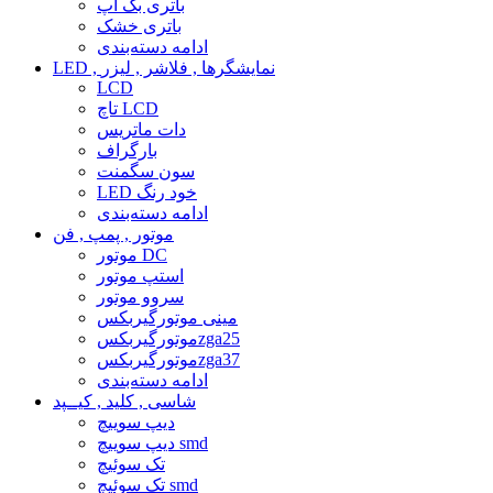
باتری بک آپ
باتری خشک
ادامه دسته‌بندی
LED , نمایشگرها , فلاشر , لیزر
LCD
تاچ LCD
دات ماتریس
بارگراف
سون سگمنت
LED خود رنگ
ادامه دسته‌بندی
موتور , پمپ , فن
موتور DC
استپ موتور
سروو موتور
مینی موتورگیربکس
موتورگیربکسzga25
موتورگیربکسzga37
ادامه دسته‌بندی
شاسی , کلید , کیــپد
دیپ سوییچ
دیپ سوییچ smd
تک سوئیچ
تک سوئیچ smd