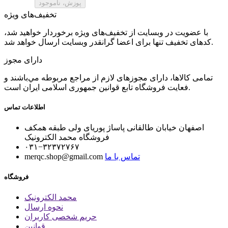
تخفیف‌های ویژه
با عضویت در وبسایت از تخفیف‌های ویژه برخوردار خواهید شد،
کدهای تخفیف تنها برای اعضا گرانقدر وبسایت ارسال خواهد شد.
دارای مجوز
تمامی كالاها، دارای مجوزهای لازم از مراجع مربوطه مي‌باشند و
فعایت فروشگاه تابع قوانين جمهوری اسلامی ايران است.
اطلاعات تماس
اصفهان خیابان طالقانی پاساژ پوریای ولی طبقه همکف
فروشگاه محمد الکترونیک
۰۳۱−۳۲۳۷۲۷۶۷
تماس با ما
merqc.shop@gmail.com
فروشگاه
محمد الکترونیک
نحوه ارسال
حریم شخصی کاربران
قوانین