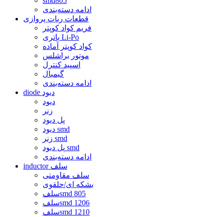
smd805
ادامه دسته‌بندی
قطعات ربات پروازی
فریم کواد کوپتر
باتری Li-Po
کواد کوپتر آماده
موتور براشلس
اسپید کنترل
گیمبال
ادامه دسته‌بندی
diode دیود
دیود
زنر
پل دیود
دیود smd
زنر smd
پل دیود smd
ادامه دسته‌بندی
inductor سلف
سلف مقاومتی
بشکه ای/حلقوی
سلفsmd 805
سلفsmd 1206
سلفsmd 1210