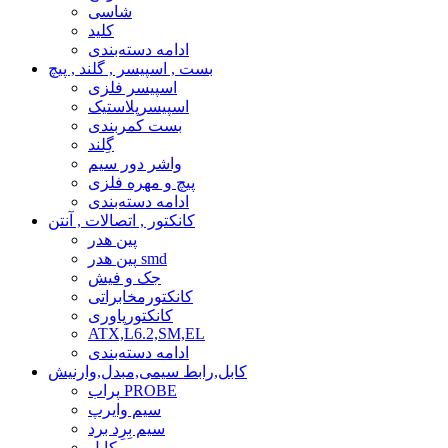
شاسی
کلید
ادامه دسته‌بندی
بست , اسپیسر , گلند , پیچ
اسپیسر فلزی
اسپیسرپلاستیک
بست کمربندی
گِلند
واشر دور سیم
پیچ و مهره فلزی
ادامه دسته‌بندی
کانکتور , اتصالات , آنتن
پین هدر
پین هدر smd
جک و فیش
کانکتورمخابراتی
کانکتورپاوری
ATX,L6.2,SM,EL
ادامه دسته‌بندی
کابل,رابط سیمی,مبدل,وارنیش
پراب PROBE
سیم وایرپ
سیم بِرِد برد
کابل