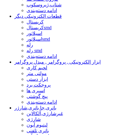
شتاب,ژیروسکوپ
ادامه دسته‌بندی
قطعات الکترونیکی دیگر
کریستال
کریستالsmd
اسیلاتور
اسیلاتورsmd
رله
رله smd
ادامه دسته‌بندی
ابزار الکترونیکی , پروگرامر , مبدل پروگرامر
لحیم کاری
مولتی متر
ابزار دستی
پروجکت برد
اسپری ها
پیچ گوشتی
ادامه دسته‌بندی
باتری,جا باتری,شارژر
غیرشارژی,آلکالاین
شارژی
لیتیوم آیون
باتری تلفنی