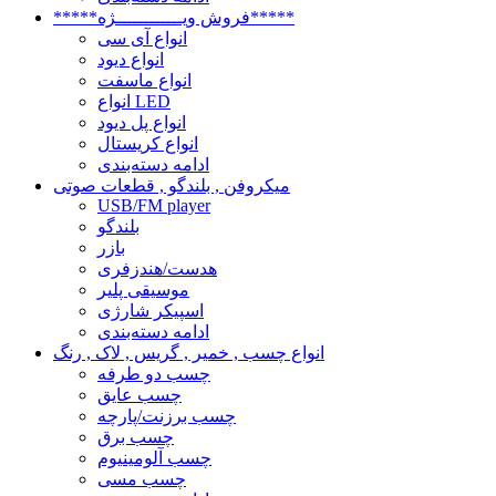
*****فروش ویــــــــــــژه*****
انواع آی سی
انواع دیود
انواع ماسفت
انواع LED
انواع پل دیود
انواع کریستال
ادامه دسته‌بندی
میکروفن , بلندگو , قطعات صوتی
USB/FM player
بلندگو
بازر
هدست/هندزفری
موسیقی پلیر
اسپیکر شارژی
ادامه دسته‌بندی
انواع چسب , خمیر , گریس , لاک , رنگ
چسب دو طرفه
چسب عایق
چسب برزنت/پارچه
چسب برق
چسب آلومینیوم
چسب مسی