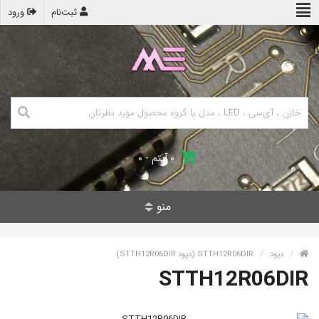
ثبت‌نام
ورود
۰ آیتم - ۰
منو
دیود
STTH12R06DIR (دیود STTH12R06DIR)
STTH12R06DIR