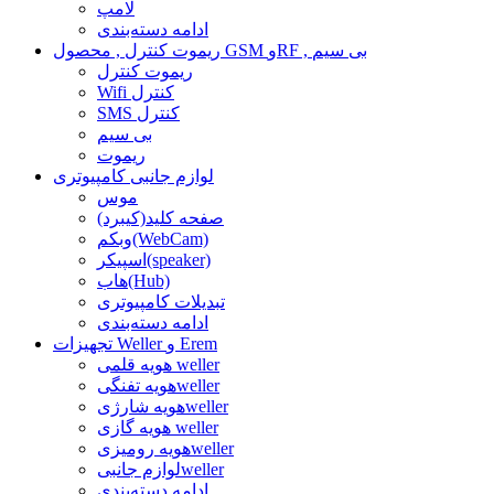
لامپ
ادامه دسته‌بندی
ریموت کنترل , محصول GSM وRF , بی سیم
ریموت کنترل
Wifi کنترل
SMS کنترل
بی سیم
ریموت
لوازم جانبی کامپیوتری
موس
صفحه کلید(کیبرد)
وبکم(WebCam)
اسپیکر(speaker)
هاب(Hub)
تبدیلات کامپیوتری
ادامه دسته‌بندی
تجهیزات Weller و Erem
هویه قلمی weller
هویه تفنگیweller
هویه شارژیweller
هویه گازی weller
هویه رومیزیweller
لوازم جانبیweller
ادامه دسته‌بندی