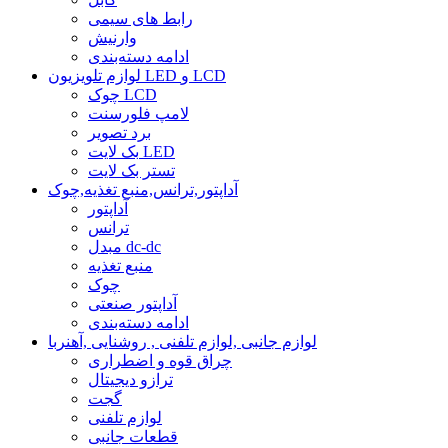
رابط های سیمی
وارنیش
ادامه دسته‌بندی
لوازم تلویزیون LED و LCD
چوک LCD
لامپ فلورسنت
برد تصویر
بک لایت LED
تستر بک لایت
آداپتور,ترانس,منبع تغذیه,چوک
آداپتور
ترانس
مبدل dc-dc
منبع تغذیه
چوک
آداپتور صنعتی
ادامه دسته‌بندی
لوازم جانبی ,لوازم تلفنی , روشنایی ,آهنربا
چراق قوه و اضطراری
ترازو دیجیتال
گجت
لوازم تلفنی
قطعات جانبی