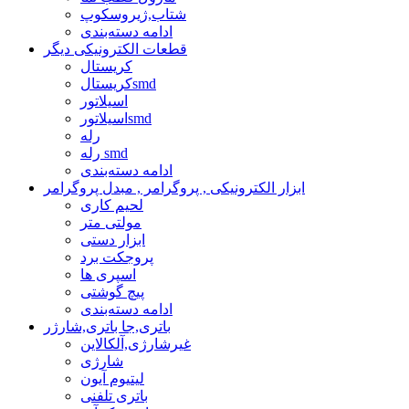
شتاب,ژیروسکوپ
ادامه دسته‌بندی
قطعات الکترونیکی دیگر
کریستال
کریستالsmd
اسیلاتور
اسیلاتورsmd
رله
رله smd
ادامه دسته‌بندی
ابزار الکترونیکی , پروگرامر , مبدل پروگرامر
لحیم کاری
مولتی متر
ابزار دستی
پروجکت برد
اسپری ها
پیچ گوشتی
ادامه دسته‌بندی
باتری,جا باتری,شارژر
غیرشارژی,آلکالاین
شارژی
لیتیوم آیون
باتری تلفنی