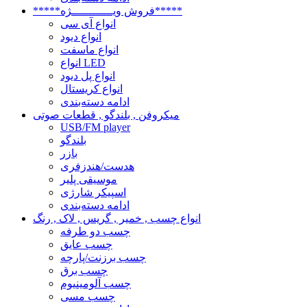
*****فروش ویــــــــــــژه*****
انواع آی سی
انواع دیود
انواع ماسفت
انواع LED
انواع پل دیود
انواع کریستال
ادامه دسته‌بندی
میکروفن , بلندگو , قطعات صوتی
USB/FM player
بلندگو
بازر
هدست/هندزفری
موسیقی پلیر
اسپیکر شارژی
ادامه دسته‌بندی
انواع چسب , خمیر , گریس , لاک , رنگ
چسب دو طرفه
چسب عایق
چسب برزنت/پارچه
چسب برق
چسب آلومینیوم
چسب مسی