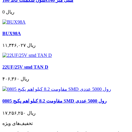
سون سگمنت کاتد 100x140 میلی متر
0 ریال
BUX98A
۱۱,۳۴۶,۰۲۷ ریال
22UF/25V smd TAN D
۴۰۶,۳۶۰ ریال
مقاومت 8.2 کیلو اهم پکیج 0805 SMD رول 5000 عددی
۱۷,۲۵۶,۲۵۰ ریال
تخفیف‌های ویژه