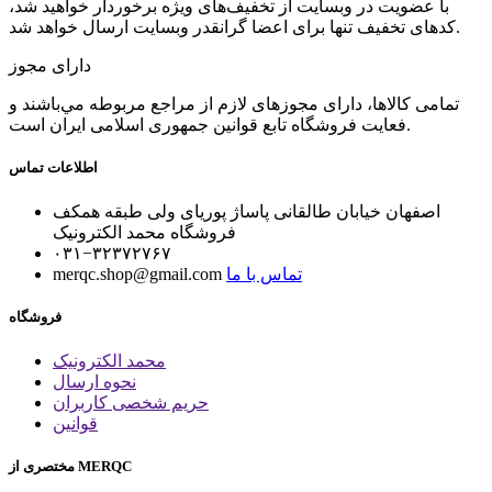
با عضویت در وبسایت از تخفیف‌های ویژه برخوردار خواهید شد،
کدهای تخفیف تنها برای اعضا گرانقدر وبسایت ارسال خواهد شد.
دارای مجوز
تمامی كالاها، دارای مجوزهای لازم از مراجع مربوطه مي‌باشند و
فعایت فروشگاه تابع قوانين جمهوری اسلامی ايران است.
اطلاعات تماس
اصفهان خیابان طالقانی پاساژ پوریای ولی طبقه همکف
فروشگاه محمد الکترونیک
۰۳۱−۳۲۳۷۲۷۶۷
تماس با ما
merqc.shop@gmail.com
فروشگاه
محمد الکترونیک
نحوه ارسال
حریم شخصی کاربران
قوانین
مختصری از MERQC