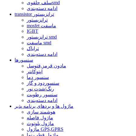
سلف حلقویsmd
ادامه دسته‌بندی
transistor ترانزیستور
ترانزیستور
mosfet ماسفت
IGBT
ترانزیستور smd
ماسفت smd
ترایاک
ادامه دسته‌بندی
سنسورها
مادون قرمز,فتوسل
اپتوکانتر
سنسور دما
سنسوردود و گاز
رنگ/شدت نور
سنسور رطوبت
ادامه دسته‌بندی
ماژول ها و بردهای برنامه پذیر
هوشمند سازی
ماژول فاصله
ماژول بلوتوث
ماژول GPS,GPRS
ماژول قطب نما