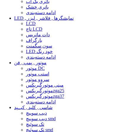
باتری بک آپ
باتری خشک
ادامه دسته‌بندی
LED , نمایشگرها , فلاشر , لیزر
LCD
تاچ LCD
دات ماتریس
بارگراف
سون سگمنت
LED خود رنگ
ادامه دسته‌بندی
موتور , پمپ , فن
موتور DC
استپ موتور
سروو موتور
مینی موتورگیربکس
موتورگیربکسzga25
موتورگیربکسzga37
ادامه دسته‌بندی
شاسی , کلید , کیــپد
دیپ سوییچ
دیپ سوییچ smd
تک سوئیچ
تک سوئیچ smd