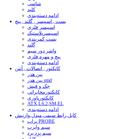
شاسی
کلید
ادامه دسته‌بندی
بست , اسپیسر , گلند , پیچ
اسپیسر فلزی
اسپیسرپلاستیک
بست کمربندی
گِلند
واشر دور سیم
پیچ و مهره فلزی
ادامه دسته‌بندی
کانکتور , اتصالات , آنتن
پین هدر
پین هدر smd
جک و فیش
کانکتورمخابراتی
کانکتورپاوری
ATX,L6.2,SM,EL
ادامه دسته‌بندی
کابل,رابط سیمی,مبدل,وارنیش
پراب PROBE
سیم وایرپ
سیم بِرِد برد
کابل