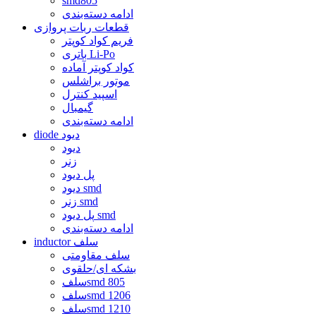
smd805
ادامه دسته‌بندی
قطعات ربات پروازی
فریم کواد کوپتر
باتری Li-Po
کواد کوپتر آماده
موتور براشلس
اسپید کنترل
گیمبال
ادامه دسته‌بندی
diode دیود
دیود
زنر
پل دیود
دیود smd
زنر smd
پل دیود smd
ادامه دسته‌بندی
inductor سلف
سلف مقاومتی
بشکه ای/حلقوی
سلفsmd 805
سلفsmd 1206
سلفsmd 1210