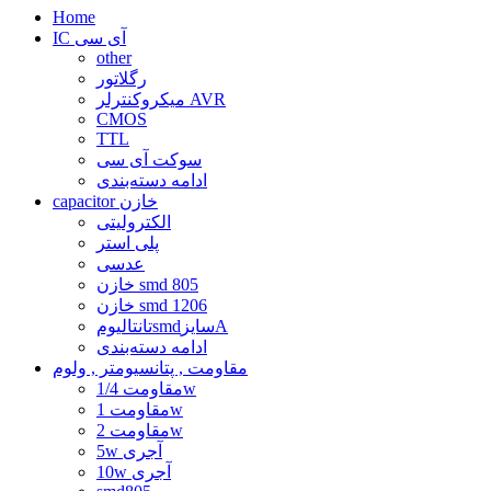
Home
IC آی سی
other
رگلاتور
میکروکنترلر AVR
CMOS
TTL
سوکت آی سی
ادامه دسته‌بندی
capacitor خازن
الکترولیتی
پلی استر
عدسی
خازن smd 805
خازن smd 1206
تانتالیومsmdسایزA
ادامه دسته‌بندی
مقاومت , پتانسیومتر , ولوم
مقاومت 1/4w
مقاومت 1w
مقاومت 2w
5w آجری
10w آجری