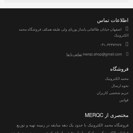
اطلاعات تماس
اصفهان خیابان طالقانی پاساژ پوریای ولی طبقه همکف فروشگاه محمد
الکترونیک
۰۳۱−۳۲۳۷۲۷۶۷
merqc.shop@gmail.com
تماس با ما
فروشگاه
محمد الکترونیک
نحوه ارسال
حریم شخصی کاربران
قوانین
مختصری از MERQC
فروشگاه محمد الکترونیک با حدود یک دهه سابقه در زمینه تهیه و توزیع
قطعات الکترونیک , رباتیک , ابزار دقیق , انواع باتری و ... به صورت عمده و