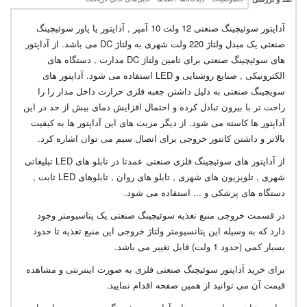
آداپتور سوئیچینگ صنعتی 12 ولت 10 آمپر , آداپتور یا پاور سوئیچینگ
صنعتی یک مبدل ولتاژ 220 ولت شهری به ولتاژ DC می باشد. از آداپتور
های سوئیچینگ صنعتی برای تامین ولتاژ DC مدارت , دستگاه های
الکترونیکی , صنایع روشنایی و LED استفاده می شود. آداپتور های
سویچینگ صنعتی به دلیل داشتن جعبه فلزی حرارت داخل مدار را را
راحت تر با بیرون تبادل کرده و احتمال افزایش دمای بیش از حد در این
آداپتور ها کاسته می شود. از دیگر مزیت های این آداپتور ها به کیفیت
بالاتر و داشتن کانتور خروجی برای اتصال سیم می توان اشاره کرد.
از آداپتور های سوئیچینگ فلزی صنعتی عمدتا در تابلو های LED تبلیغاتی
شهری , تلویزیون های شهری , تابلو های روان , تابلوهای LED ثابت ,
دستگاه های پزشکی و ... استفاده می شود.
در قسمت خروجی منبع تغذیه سوئیچینگ صنعتی یک پتاسیومتر وجود
دارد که به وسیله این پتانسیومتر ولتاژ خروجی این منبع تغذیه تا حدود
بسیار کمی (حدود 1 ولت) قابل تغییر می باشد.
برای خرید آداپتور سوئیچنگ صنعتی فلزی به صورت اینترنتی و مشاهده
قیمت آن می توانید از همین صفحه اقدام نمایید.