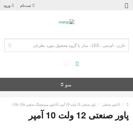
ثبت‌نام
ورود
۰ آیتم - ۰
منو
آداپتور صنعتی
پاور صنعتی 12 ولت 10 آمپر (آداپتور سوئیچینگ صنعتی 12v 10a)
پاور صنعتی 12 ولت 10 آمپر