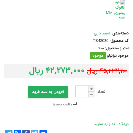
دسته‌بندی:
لحیم کاری
کد محصول:
TS42020
امتیاز محصول:
700
موجود درانبار:
موجود
۴۲,۲۷۳,۰۰۰ ریال
۴۵,۲۳۲,۱۱۰ ریال
تعداد
افزودن به سبد خرید
مقایسه محصول
دیدگاه، نقد وارد نمایید
legram
Copy
Facebook
Twitter
Email