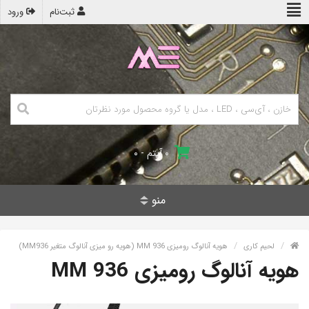
ثبت‌نام
ورود
۰ آیتم - ۰
منو
لحیم کاری
هویه آنالوگ رومیزی MM 936 (هویه رو میزی آنالوگ متغیر MM936)
هویه آنالوگ رومیزی MM 936