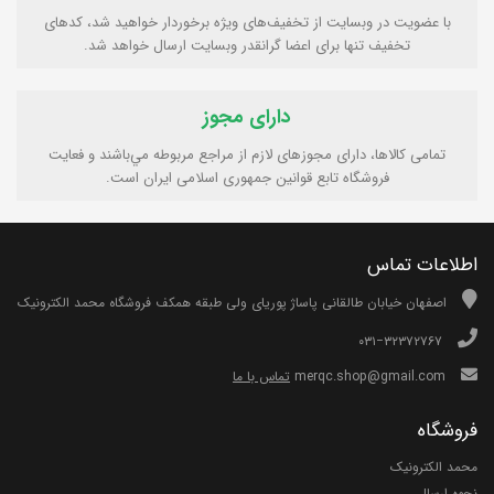
با عضویت در وبسایت از تخفیف‌های ویژه برخوردار خواهید شد، کدهای
تخفیف تنها برای اعضا گرانقدر وبسایت ارسال خواهد شد.
دارای مجوز
تمامی كالاها، دارای مجوزهای لازم از مراجع مربوطه مي‌باشند و فعایت
فروشگاه تابع قوانين جمهوری اسلامی ايران است.
اطلاعات تماس
اصفهان خیابان طالقانی پاساژ پوریای ولی طبقه همکف فروشگاه محمد الکترونیک
۰۳۱−۳۲۳۷۲۷۶۷
merqc.shop@gmail.com
تماس با ما
فروشگاه
محمد الکترونیک
نحوه ارسال