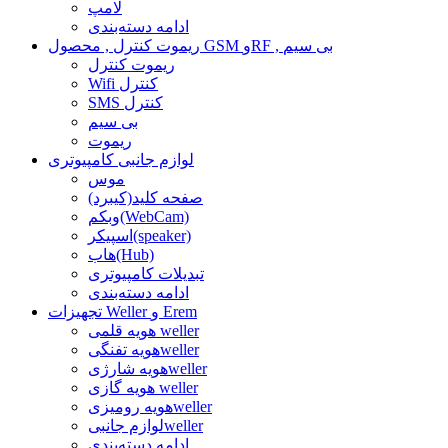
لامپ
ادامه دسته‌بندی
ریموت کنترل , محصول GSM وRF , بی سیم
ریموت کنترل
Wifi کنترل
SMS کنترل
بی سیم
ریموت
لوازم جانبی کامپیوتری
موس
صفحه کلید(کیبرد)
وبکم(WebCam)
اسپیکر(speaker)
هاب(Hub)
تبدیلات کامپیوتری
ادامه دسته‌بندی
تجهیزات Weller و Erem
هویه قلمی weller
هویه تفنگیweller
هویه شارژیweller
هویه گازی weller
هویه رومیزیweller
لوازم جانبیweller
ادامه دسته‌بندی