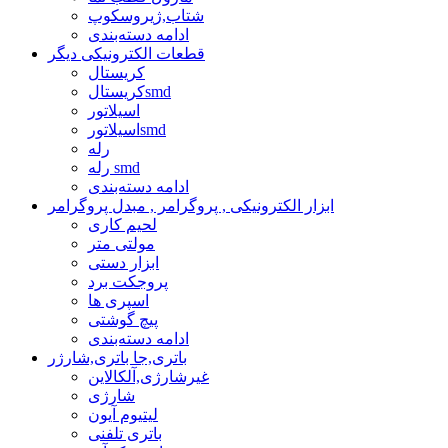
شتاب,ژیروسکوپ
ادامه دسته‌بندی
قطعات الکترونیکی دیگر
کریستال
کریستالsmd
اسیلاتور
اسیلاتورsmd
رله
رله smd
ادامه دسته‌بندی
ابزار الکترونیکی , پروگرامر , مبدل پروگرامر
لحیم کاری
مولتی متر
ابزار دستی
پروجکت برد
اسپری ها
پیچ گوشتی
ادامه دسته‌بندی
باتری,جا باتری,شارژر
غیرشارژی,آلکالاین
شارژی
لیتیوم آیون
باتری تلفنی