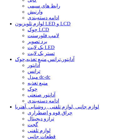
رابط های سیمی
وارنیش
ادامه دسته‌بندی
لوازم تلویزیون LED و LCD
چوک LCD
لامپ فلورسنت
برد تصویر
بک لایت LED
تستر بک لایت
آداپتور,ترانس,منبع تغذیه,چوک
آداپتور
ترانس
مبدل dc-dc
منبع تغذیه
چوک
آداپتور صنعتی
ادامه دسته‌بندی
لوازم جانبی ,لوازم تلفنی , روشنایی ,آهنربا
چراق قوه و اضطراری
ترازو دیجیتال
گجت
لوازم تلفنی
قطعات جانبی