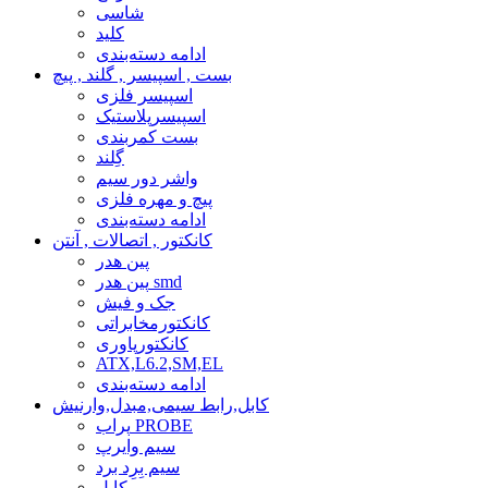
شاسی
کلید
ادامه دسته‌بندی
بست , اسپیسر , گلند , پیچ
اسپیسر فلزی
اسپیسرپلاستیک
بست کمربندی
گِلند
واشر دور سیم
پیچ و مهره فلزی
ادامه دسته‌بندی
کانکتور , اتصالات , آنتن
پین هدر
پین هدر smd
جک و فیش
کانکتورمخابراتی
کانکتورپاوری
ATX,L6.2,SM,EL
ادامه دسته‌بندی
کابل,رابط سیمی,مبدل,وارنیش
پراب PROBE
سیم وایرپ
سیم بِرِد برد
کابل