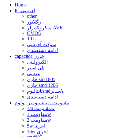
Home
IC آی سی
other
رگلاتور
میکروکنترلر AVR
CMOS
TTL
سوکت آی سی
ادامه دسته‌بندی
capacitor خازن
الکترولیتی
پلی استر
عدسی
خازن smd 805
خازن smd 1206
تانتالیومsmdسایزA
ادامه دسته‌بندی
مقاومت , پتانسیومتر , ولوم
مقاومت 1/4w
مقاومت 1w
مقاومت 2w
5w آجری
10w آجری