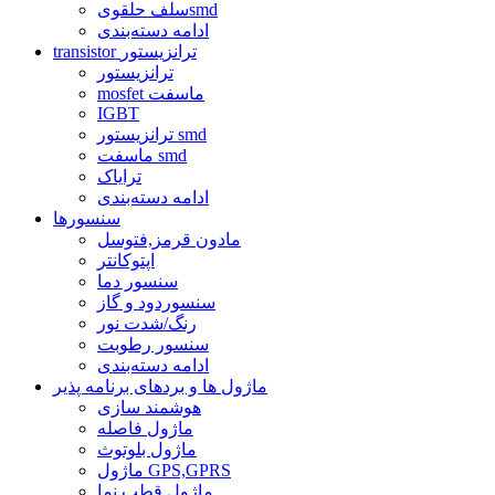
سلف حلقویsmd
ادامه دسته‌بندی
transistor ترانزیستور
ترانزیستور
mosfet ماسفت
IGBT
ترانزیستور smd
ماسفت smd
ترایاک
ادامه دسته‌بندی
سنسورها
مادون قرمز,فتوسل
اپتوکانتر
سنسور دما
سنسوردود و گاز
رنگ/شدت نور
سنسور رطوبت
ادامه دسته‌بندی
ماژول ها و بردهای برنامه پذیر
هوشمند سازی
ماژول فاصله
ماژول بلوتوث
ماژول GPS,GPRS
ماژول قطب نما