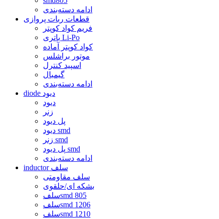
smd805
ادامه دسته‌بندی
قطعات ربات پروازی
فریم کواد کوپتر
باتری Li-Po
کواد کوپتر آماده
موتور براشلس
اسپید کنترل
گیمبال
ادامه دسته‌بندی
diode دیود
دیود
زنر
پل دیود
دیود smd
زنر smd
پل دیود smd
ادامه دسته‌بندی
inductor سلف
سلف مقاومتی
بشکه ای/حلقوی
سلفsmd 805
سلفsmd 1206
سلفsmd 1210