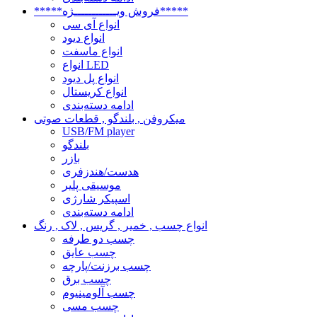
*****فروش ویــــــــــــژه*****
انواع آی سی
انواع دیود
انواع ماسفت
انواع LED
انواع پل دیود
انواع کریستال
ادامه دسته‌بندی
میکروفن , بلندگو , قطعات صوتی
USB/FM player
بلندگو
بازر
هدست/هندزفری
موسیقی پلیر
اسپیکر شارژی
ادامه دسته‌بندی
انواع چسب , خمیر , گریس , لاک , رنگ
چسب دو طرفه
چسب عایق
چسب برزنت/پارچه
چسب برق
چسب آلومینیوم
چسب مسی