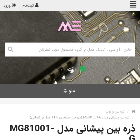
ثبت‌نام
ورود
۰ آیتم - ۰
منو
ذره بین و لوپ
ذره بین پیشانی مدل MG81001-G (ذره بین هدبندی با 11 مدل بزرگنمایی)
ذره بین پیشانی مدل MG81001-
G