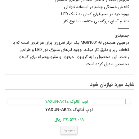
کاهش خستگی چشم در استفاده طولانی
بهبود دید در محیطهای کمنور به کمک LED
تنظیم آسان بزرگنمایی متناسب با نوع کار
⸻
جمعبندی
ذرهبین هدبندی MG81001-G یک ابزار ضروری برای هر فردی است که با
قطعات ریز و دقیق کار میکند. وجود لنزهای متنوع، نور LED و طراحی
راحت، این محصول را به گزینهای حرفهای و مقرونبهصرفه برای کارهای
تخصصی تبدیل کرده است
شاید مورد نیازتان شود
لوپ آنالوگ YAXUN-AK12
۳۹۱,۵۴۹,۰۹۹ ریال
ناموجود