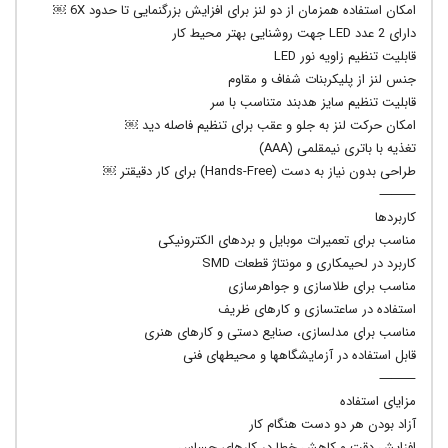
امکان استفاده همزمان از دو لنز برای افزایش بزرگنمایی تا حدود 6X ￼
دارای 2 عدد LED جهت روشنایی بهتر محیط کار
قابلیت تنظیم زاویه نور LED
جنس لنز از پلیکربنات شفاف و مقاوم
قابلیت تنظیم سایز هدبند متناسب با سر
امکان حرکت لنز به جلو و عقب برای تنظیم فاصله دید ￼
تغذیه با باتری نیمقلمی (AAA)
طراحی بدون نیاز به دست (Hands-Free) برای کار دقیقتر ￼
⸻
کاربردها
مناسب برای تعمیرات موبایل و بردهای الکترونیکی
کاربرد در لحیمکاری و مونتاژ قطعات SMD
مناسب برای طلاسازی و جواهرسازی
استفاده در ساعتسازی و کارهای ظریف
مناسب برای مدلسازی، صنایع دستی و کارهای هنری
قابل استفاده در آزمایشگاهها و محیطهای فنی
⸻
مزایای استفاده
آزاد بودن هر دو دست هنگام کار
افزایش دقت و کاهش خطا در کارهای حساس