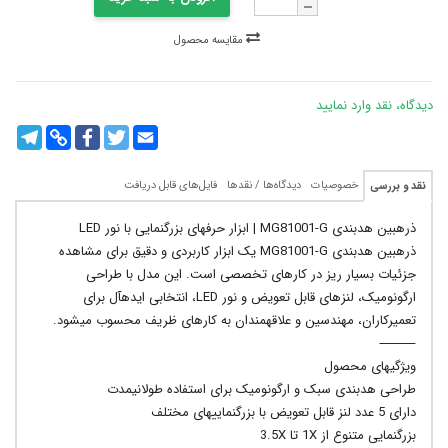
مقایسه محصول
دیدگاه، نقد وارد نمایید
legram
Copy
Facebook
Twitter
Email
Link
خصوصیات
دیدگاه‌ها / نقدها
فایل‌های قابل دریافت
نقد و بررسی
ذرهبین هدبندی MG81001-G | ابزار حرفهای بزرگنمایی با نور LED
ذرهبین هدبندی MG81001-G یک ابزار کاربردی و دقیق برای مشاهده
جزئیات بسیار ریز در کارهای تخصصی است. این مدل با طراحی
ارگونومیک، لنزهای قابل تعویض و نور LED، انتخابی ایدهآل برای
تعمیرکاران، مهندسین و علاقهمندان به کارهای ظریف محسوب میشود.
⸻
ویژگیهای محصول
طراحی هدبندی سبک و ارگونومیک برای استفاده طولانیمدت
دارای 5 عدد لنز قابل تعویض با بزرگنماییهای مختلف
بزرگنمایی متنوع از 1X تا 3.5X