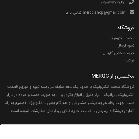
۰۳۱−۳۲۳۷۲۷۶۷
merqc.shop@gmail.com
تماس با ما
فروشگاه
محمد الکترونیک
نحوه ارسال
حریم شخصی کاربران
قوانین
مختصری از MERQC
فروشگاه محمد الکترونیک با حدود یک دهه سابقه در زمینه تهیه و توزیع قطعات
الکترونیک , رباتیک , ابزار دقیق , انواع باتری و ... به صورت عمده و خرده در بازار
سنتی جهت رفاه هرچه بیشتر مشتریان و هم گام بودن با تکنولوژی تصمیم به راه
اندازی فروشگاه اینترنتی با قابلیت خرید آنلاین و ارسال سفارشات نموده است.