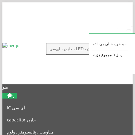
پرداخت
پیگیری سفارش
۰۳۱−۳۲۳۷۲۷۶۷
merqc.shop@gmail.com
ثبت‌نام
ورود
۰ آیتم - ۰
سبد خرید خالی می‌باشد
0 ریال
مجموع هزینه
منو
IC آی سی
capacitor خازن
مقاومت , پتانسیومتر , ولوم