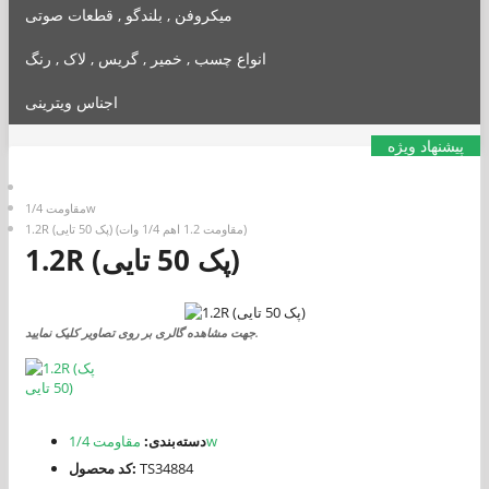
میکروفن , بلندگو , قطعات صوتی
انواع چسب , خمیر , گریس , لاک , رنگ
اجناس ویترینی
پیشنهاد ویژه
مقاومت 1/4w
1.2R (پک 50 تایی) (مقاومت 1.2 اهم 1/4 وات)
1.2R (پک 50 تایی)
جهت مشاهده گالری بر روی تصاویر کلیک نمایید.
مقاومت 1/4w
دسته‌بندی:
TS34884
کد محصول: