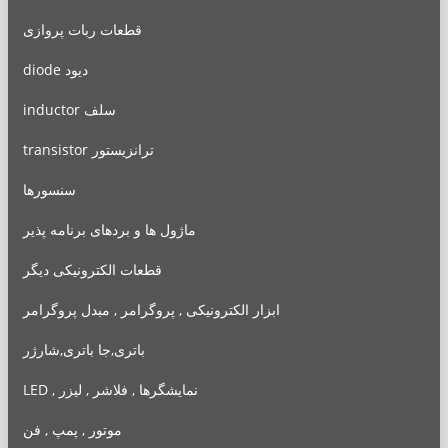
قطعات ربات پروازی
diode دیود
inductor سلف
transistor ترانزیستور
سنسورها
ماژول ها و بردهای برنامه پذیر
قطعات الکترونیکی دیگر
ابزار الکترونیکی , پروگرامر , مبدل پروگرامر
باتری,جا باتری,شارژر
LED , نمایشگرها , فلاشر , لیزر
موتور , پمپ , فن