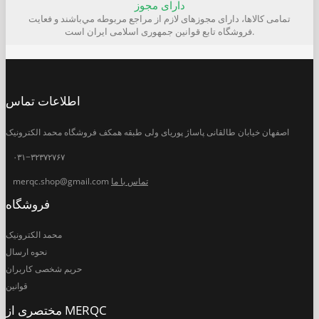
دارای مجوز
تمامی كالاها، دارای مجوزهای لازم از مراجع مربوطه مي‌باشند و فعایت
فروشگاه تابع قوانين جمهوری اسلامی ايران است.
اطلاعات تماس
اصفهان خیابان طالقانی پاساژ پوریای ولی طبقه همکف فروشگاه محمد الکترونیک
۰۳۱−۳۲۳۷۲۷۶۷
تماس با ما
merqc.shop@gmail.com
فروشگاه
محمد الکترونیک
نحوه ارسال
حریم شخصی کاربران
قوانین
مختصری از MERQC