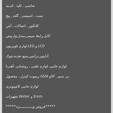
شاسی , کلید , کیــپد
بست , اسپیسر , گلند , پیچ
کانکتور , اتصالات , آنتن
کابل,رابط سیمی,مبدل,وارنیش
لوازم تلویزیون LED و LCD
آداپتور,ترانس,منبع تغذیه,چوک
لوازم جانبی ,لوازم تلفنی , روشنایی ,آهنربا
ریموت کنترل , محصول GSM وRF , بی سیم
لوازم جانبی کامپیوتری
تجهیزات Weller و Erem
*****فروش ویــــــــــــژه*****