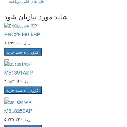
فایل‌های قابل دریافت
شاید مورد نیازتان شود
ENC28J60-I/SP
۸,۸۹۹,۰۰۰ ریال
افزودن به سبد خرید
M51391ASP
۳,۹۸۴,۹۴۰ ریال
افزودن به سبد خرید
M5L8259AP
۵,۷۴۷,۲۲۰ ریال