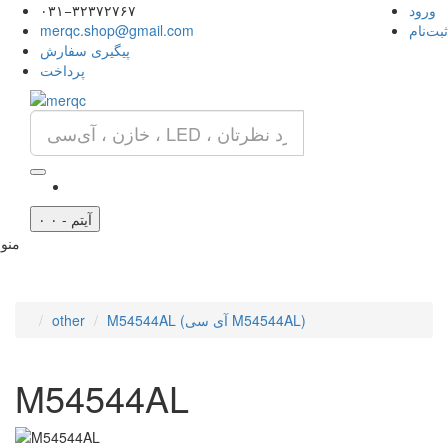
ورود
۰۳۱−۳۲۳۷۲۷۶۷
ثبت‌نام
merqc.shop@gmail.com
پیگیری سفارش
پرداخت
۰ آیتم - ۰
منو
M54544AL (آی سی M54544AL)
other
M54544AL