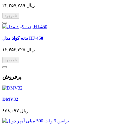
۲۴,۲۵۷,۷۸۹ ریال
ناموجود
بدنه کواد مدل HJ-450
۱۲,۴۵۲,۳۲۵ ریال
ناموجود
پرفروش
DMV32
۸۵۸,۰۹۷ ریال