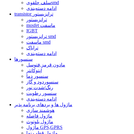
سلف حلقویsmd
ادامه دسته‌بندی
transistor ترانزیستور
ترانزیستور
mosfet ماسفت
IGBT
ترانزیستور smd
ماسفت smd
ترایاک
ادامه دسته‌بندی
سنسورها
مادون قرمز,فتوسل
اپتوکانتر
سنسور دما
سنسوردود و گاز
رنگ/شدت نور
سنسور رطوبت
ادامه دسته‌بندی
ماژول ها و بردهای برنامه پذیر
هوشمند سازی
ماژول فاصله
ماژول بلوتوث
ماژول GPS,GPRS
ماژول قطب نما