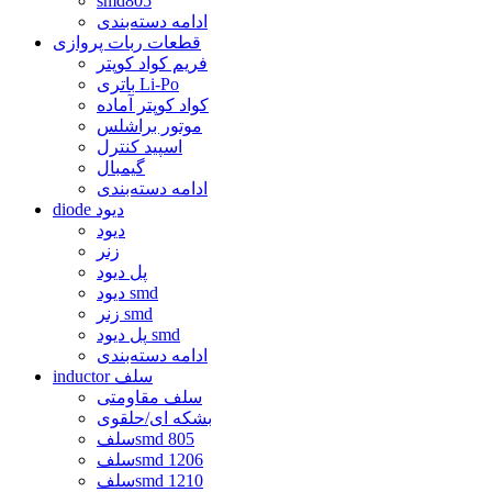
smd805
ادامه دسته‌بندی
قطعات ربات پروازی
فریم کواد کوپتر
باتری Li-Po
کواد کوپتر آماده
موتور براشلس
اسپید کنترل
گیمبال
ادامه دسته‌بندی
diode دیود
دیود
زنر
پل دیود
دیود smd
زنر smd
پل دیود smd
ادامه دسته‌بندی
inductor سلف
سلف مقاومتی
بشکه ای/حلقوی
سلفsmd 805
سلفsmd 1206
سلفsmd 1210