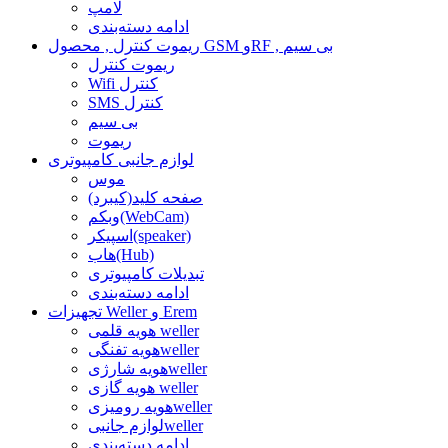
لامپ
ادامه دسته‌بندی
ریموت کنترل , محصول GSM وRF , بی سیم
ریموت کنترل
Wifi کنترل
SMS کنترل
بی سیم
ریموت
لوازم جانبی کامپیوتری
موس
صفحه کلید(کیبرد)
وبکم(WebCam)
اسپیکر(speaker)
هاب(Hub)
تبدیلات کامپیوتری
ادامه دسته‌بندی
تجهیزات Weller و Erem
هویه قلمی weller
هویه تفنگیweller
هویه شارژیweller
هویه گازی weller
هویه رومیزیweller
لوازم جانبیweller
ادامه دسته‌بندی