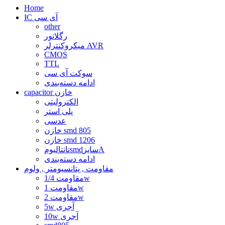
Home
IC آی سی
other
رگلاتور
میکروکنترلر AVR
CMOS
TTL
سوکت آی سی
ادامه دسته‌بندی
capacitor خازن
الکترولیتی
پلی استر
عدسی
خازن smd 805
خازن smd 1206
تانتالیومsmdسایزA
ادامه دسته‌بندی
مقاومت , پتانسیومتر , ولوم
مقاومت 1/4w
مقاومت 1w
مقاومت 2w
5w آجری
10w آجری