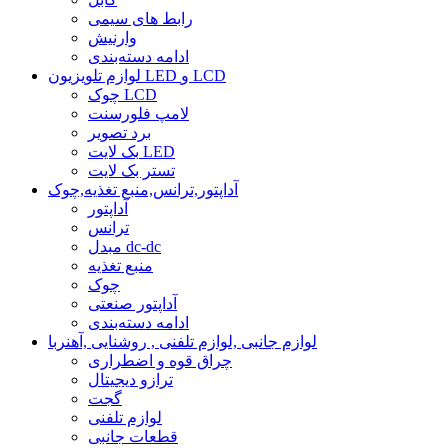
رابط های سیمی
وارنیش
ادامه دسته‌بندی
لوازم تلویزیون LED و LCD
چوک LCD
لامپ فلورسنت
برد تصویر
بک لایت LED
تستر بک لایت
آداپتور,ترانس,منبع تغذیه,چوک
آداپتور
ترانس
مبدل dc-dc
منبع تغذیه
چوک
آداپتور صنعتی
ادامه دسته‌بندی
لوازم جانبی ,لوازم تلفنی , روشنایی ,آهنربا
چراق قوه و اضطراری
ترازو دیجیتال
گجت
لوازم تلفنی
قطعات جانبی