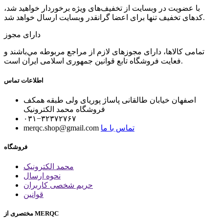
با عضویت در وبسایت از تخفیف‌های ویژه برخوردار خواهید شد،
کدهای تخفیف تنها برای اعضا گرانقدر وبسایت ارسال خواهد شد.
دارای مجوز
تمامی كالاها، دارای مجوزهای لازم از مراجع مربوطه مي‌باشند و
فعایت فروشگاه تابع قوانين جمهوری اسلامی ايران است.
اطلاعات تماس
اصفهان خیابان طالقانی پاساژ پوریای ولی طبقه همکف
فروشگاه محمد الکترونیک
۰۳۱−۳۲۳۷۲۷۶۷
تماس با ما
merqc.shop@gmail.com
فروشگاه
محمد الکترونیک
نحوه ارسال
حریم شخصی کاربران
قوانین
مختصری از MERQC