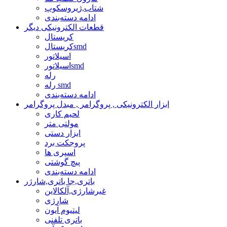
شتاب,ژیروسکوپ
ادامه دسته‌بندی
قطعات الکترونیکی دیگر
کریستال
کریستالsmd
اسیلاتور
اسیلاتورsmd
رله
رله smd
ادامه دسته‌بندی
ابزار الکترونیکی , پروگرامر , مبدل پروگرامر
لحیم کاری
مولتی متر
ابزار دستی
پروجکت برد
اسپری ها
پیچ گوشتی
ادامه دسته‌بندی
باتری,جا باتری,شارژر
غیرشارژی,آلکالاین
شارژی
لیتیوم آیون
باتری تلفنی