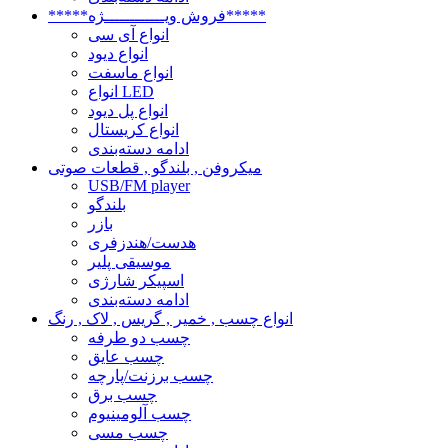
*****فروش ویــــــــــــژه*****
انواع آی سی
انواع دیود
انواع ماسفت
انواع LED
انواع پل دیود
انواع کریستال
ادامه دسته‌بندی
میکروفن , بلندگو , قطعات صوتی
USB/FM player
بلندگو
بازر
هدست/هندزفری
موسیقی پلیر
اسپیکر شارژی
ادامه دسته‌بندی
انواع چسب , خمیر , گریس , لاک , رنگ
چسب دو طرفه
چسب عایق
چسب برزنت/پارچه
چسب برق
چسب آلومینیوم
چسب مسی