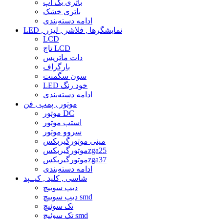
باتری بک آپ
باتری خشک
ادامه دسته‌بندی
LED , نمایشگرها , فلاشر , لیزر
LCD
تاچ LCD
دات ماتریس
بارگراف
سون سگمنت
LED خود رنگ
ادامه دسته‌بندی
موتور , پمپ , فن
موتور DC
استپ موتور
سروو موتور
مینی موتورگیربکس
موتورگیربکسzga25
موتورگیربکسzga37
ادامه دسته‌بندی
شاسی , کلید , کیــپد
دیپ سوییچ
دیپ سوییچ smd
تک سوئیچ
تک سوئیچ smd