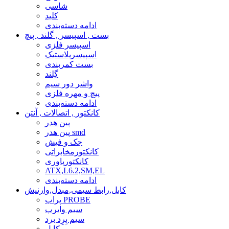
شاسی
کلید
ادامه دسته‌بندی
بست , اسپیسر , گلند , پیچ
اسپیسر فلزی
اسپیسرپلاستیک
بست کمربندی
گِلند
واشر دور سیم
پیچ و مهره فلزی
ادامه دسته‌بندی
کانکتور , اتصالات , آنتن
پین هدر
پین هدر smd
جک و فیش
کانکتورمخابراتی
کانکتورپاوری
ATX,L6.2,SM,EL
ادامه دسته‌بندی
کابل,رابط سیمی,مبدل,وارنیش
پراب PROBE
سیم وایرپ
سیم بِرِد برد
کابل