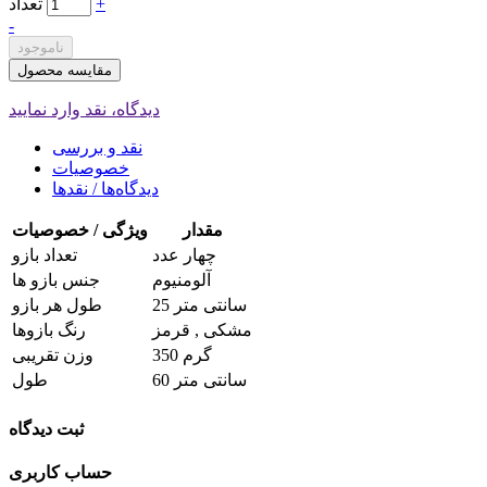
+
تعداد
-
ناموجود
مقایسه محصول
دیدگاه، نقد وارد نمایید
نقد و بررسی
خصوصیات
دیدگاه‌ها / نقدها
مقدار
ویژگی / خصوصیات
چهار عدد
تعداد بازو
آلومنیوم
جنس بازو ها
25 سانتی متر
طول هر بازو
مشکی , قرمز
رنگ بازوها
350 گرم
وزن تقریبی
60 سانتی متر
طول
ثبت دیدگاه
حساب کاربری