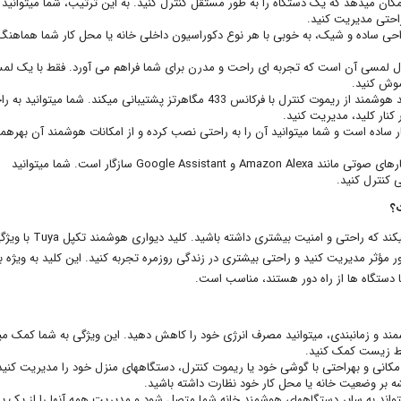
کان میدهد که یک دستگاه را به طور مستقل کنترل کنید. به این ترتیب، شما میتوانید
 راحتی مدیریت کنید.
احی ساده و شیک، به خوبی با هر نوع دکوراسیون داخلی خانه یا محل کار شما هماهنگ
رل لمسی آن است که تجربه ای راحت و مدرن برای شما فراهم می آورد. فقط با یک ل
موش کنید.
قابلیت راه اندازی با ریموت کنترل 433 مگاهرتز: این کلید هوشمند از ریموت کنترل با فرکانس 433 مگاهرتز پشتیبانی میکند. شما میتوان
 کنار کلید، مدیریت کنید.
اده است و شما میتوانید آن را به راحتی نصب کرده و از امکانات هوشمند آن بهرهمن
سازگاری با دستیارهای صوتی: این کلید هوشمند با دستیارهای صوتی مانند Amazon Alexa و Google Assistant سازگار است. شما میتوانید
 کنترل کنید.
استفاده از تجهیزات هوشمند در خانه یا محل کار به شما کمک میکند که راحتی و
 مؤثر مدیریت کنید و راحتی بیشتری در زندگی روزمره تجربه کنید. این کلید به ویژه ب
ا دستگاه ها از راه دور هستند، مناسب است.
مند و زمانبندی، میتوانید مصرف انرژی خود را کاهش دهید. این ویژگی به شما کمک می
یط زیست کمک کنید.
ر مکانی و بهراحتی با گوشی خود یا ریموت کنترل، دستگاههای منزل خود را مدیریت کنید
ه بر وضعیت خانه یا محل کار خود نظارت داشته باشید.
تواند به سایر دستگاههای هوشمند خانه شما متصل شود و مدیریت همه آنها را از یک پل