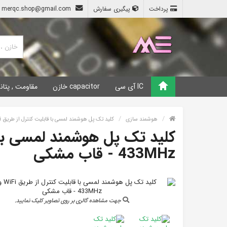
پرداخت
پیگیری سفارش
merqc.shop@gmail.com
IC آی سی
capacitor خازن
مقاومت , پتان
هوشمند سازی
کلید تک پل هوشمند لمسی با قابلیت کنترل از طریق WiFi و ریموت 433MHz - قاب مشکی (سوئیچ هوشمند دیواری تک کانال wifi)
433MHz - قاب مشکی
جهت مشاهده گالری بر روی تصاویر کلیک نمایید.