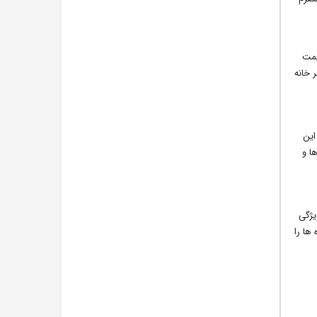
ز قیمت
 خانه
 این
هده قیمت ها و
ین کلید با ویژگی
گاه ها را