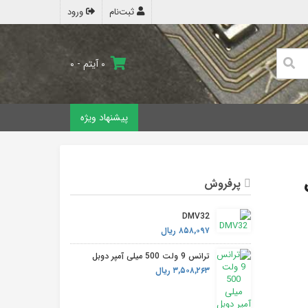
ثبت‌نام
ورود
۰ آیتم - ۰
پیشنهاد ویژه
موت
پرفروش
DMV32
۸۵۸,۰۹۷ ریال
ترانس 9 ولت 500 میلی آمپر دوبل
۳,۵۰۸,۲۶۳ ریال