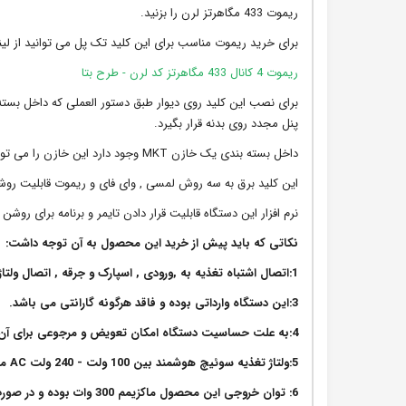
ریموت 433 مگاهرتز لرن را بزنید.
برای خرید ریموت مناسب برای این کلید تک پل می توانید از لینک
ریموت 4 کانال 433 مگاهرتز کد لرن - طرح بتا
برای نصب این کلید روی دیوار طبق دستور العملی که داخل بسته 
پنل مجدد روی بدنه قرار بگیرد.
داخل بسته بندی یک خازن MKT وجود دارد این خازن را می توانید با مصرف کننده موازی کنید تا عمر رله داخل دستگاه بیشتر شود.
این کلید برق به سه روش لمسی , وای فای و ریموت قابلیت رو
نرم افزار این دستگاه قابلیت قرار دادن تایمر و برنامه برای روش
نکاتی که باید پیش از خرید این محصول به آن توجه داشت:
1:اتصال اشتباه تغذیه به ,ورودی , اسپارک و جرقه , اتصال ولتاژ اشتباه به برد باعث می شود دستگاه آسیب ببیند.
3:این دستگاه وارداتی بوده و فاقد هرگونه گارانتی می باشد.
4:به علت حساسیت دستگاه امکان تعویض و مرجوعی برای آن وجود ندارد.
5:ولتاژ تغذیه سوئیچ هوشمند بین 100 ولت - 240 ولت AC می باشد.
6: توان خروجی این محصول ماکزیمم 300 وات بوده و در صورت نیاز به توان بالاتر نیاز به رله و یا SSR در مسیر هست.