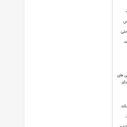
مس
ید به راحتی
د
 امنیت بیشتری داشته باشید. کلید دیواری هوشمند تکپل Tuya با ویژگی های
رای
کند
.
تفرم