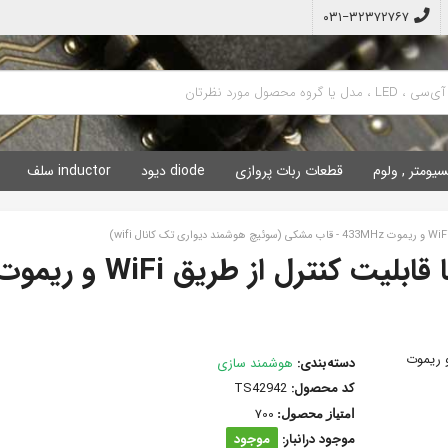
۰۳۱−۳۲۳۷۲۷۶۷
سیومتر , ولوم
قطعات ربات پروازی
diode دیود
inductor سلف
کلید تک پل هوشمند لمسی با قابلیت کنترل از طریق WiFi و ری
دسته‌بندی:
هوشمند سازی
کد محصول:
TS42942
700
امتیاز محصول:
موجود درانبار:
موجود