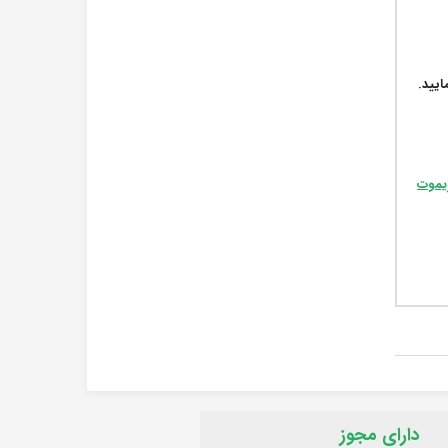
یید.
یموت
دارای مجوز