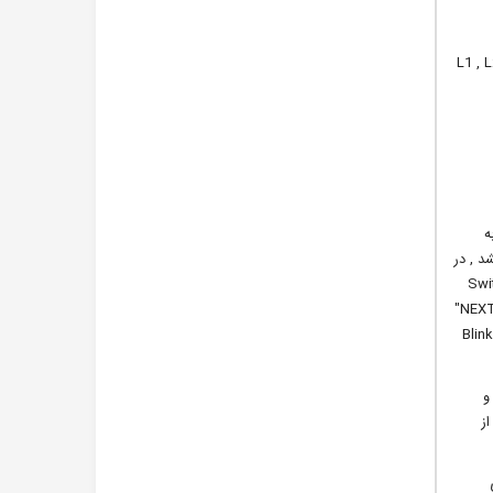
L متصل نمایید ( دقت کنید در صورت وصل کردن برق به سایر خروجی های L1 , L2 ,L3
به
ه نشد , در
 نمایش داده می شود. در این لیست "Swithc (Wi-
Fi)" را پیدا کنید. روی آن کلید کرده و گزینه "Wi-Fi -2.4GHz" را انتخاب نموده و USER و PASS مودم خود را در پایین این صفحه وارد نموده و دکمه "NEXT"
را بزنید. در صفحه بعدی گزینه "Confirm the indicator is blinking" را فشرده و پس از آن در صورتی که ال ای دی وای سریع چشمک می زند گزینه "Blink
و
از