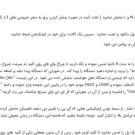
برای راه اندازی کلید برق هوشمند کافی است برق 220 ولت را به N و 
ل دانلود و نصب نمایید , سپس یک اکانت برای خود در اپلیکیشن ایجاد نمایید.
برای راه اندازی مد وای فای کلید برق کافی است دایره روی کلید را به مدت 8 ثانیه لمس نموده و نگه دارید تا چراغ وای فای روی کلید به سرعت شروع 
چشمک زدن کند. پس از در اپلیکیشن آیکون "+" یا "add device" را بزنید و اجازه دهید دستگاه را پیدا کند. در صورتی که دستگاه پیدا نشد و اضاف
قسمت "Add Device" یک قیمت به نام "Add Manually" وجود دارد که لیستی از دستگاه های هوشمند
ه نشد , از بسته بودن اپلیکیشن هایی که آی پی را تغییر می دهند اطمینان حاصل کرده 
احل بالا را تکرار کنید. توجه داشته باشید که فاصله این دستگاه در زمان معرفی نباید 
به مدت 5 ثانیه شاسی روی کلید تک پل را لمس نمایید تا کلید قرمز شود , پس از آن بدون معطلی یکی از کلید های روی