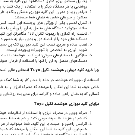
یک پل مستقل برای کنترل دستگاهها: این کلید به شما ام
روشنایی یا هر دستگاه دیگر را با استفاده از یک کلید به
طراحی زیبا و مدرن: این کلید دیواری مشکی رنگ با طر
میشود و جلوهای خاص به فضای شما میبخشد.
کنترل لمسی: یکی از ویژگی های برجسته این کلید، کنت
ساده، میتوانید دستگاه های متصل به آن را روشن یا خا
دستگاه های خود را از فاصله دور و بدون نیاز به حضور در
نصب ساده و سریع: نصب این کلید دیواری تک پل بسیار س
شوید. نیازی به تخصص یا تجهیزات پیچیده نیست.
دستگاههای متصل به آن را تنها با استفاده از فرمان صوتی
چرا خرید کلید دیواری هوشمند تکپل Tuya انتخابی عالی است؟
خاص خود، به شما این امکان را میدهد که مصرف انرژی را به طور
کسانی که به دنبال راهی ساده و کارآمد برای مدیریت روشنایی ی
مزایای کلید دیواری هوشمند تکپل Tuya
صرفه جویی در مصرف انرژی: با استفاده از تنظیمات هوش
که هم در هزینه ها صرفه جویی کنید و هم به حفظ مح
افزایش راحتی و امنیت: با این کلید، شما میتوانید از ه
همچنین، این کلید به شما این امکان را میدهد که همیش
اتصال به دستگاههای هوشمند دیگر: این کلید دیواری می