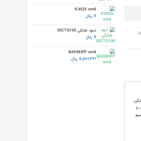
IC4525 smd
0 ریال
دیود شاتکی 30CTQ100
0 ریال
BA5983FP smd
۵,۵۸۷,۳۴۱ ریال
یا دیگر دستگاه های منزل یا محل کار خود هستید، کلید دیواری هوشمند تک پل Tuya مشکی
یا
یم