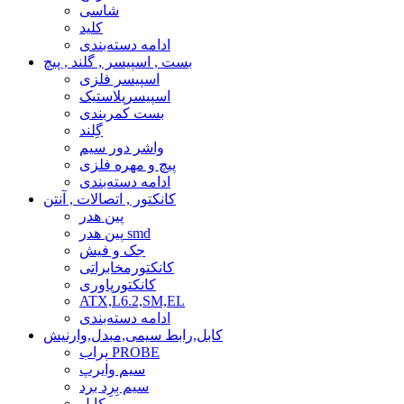
شاسی
کلید
ادامه دسته‌بندی
بست , اسپیسر , گلند , پیچ
اسپیسر فلزی
اسپیسرپلاستیک
بست کمربندی
گِلند
واشر دور سیم
پیچ و مهره فلزی
ادامه دسته‌بندی
کانکتور , اتصالات , آنتن
پین هدر
پین هدر smd
جک و فیش
کانکتورمخابراتی
کانکتورپاوری
ATX,L6.2,SM,EL
ادامه دسته‌بندی
کابل,رابط سیمی,مبدل,وارنیش
پراب PROBE
سیم وایرپ
سیم بِرِد برد
کابل