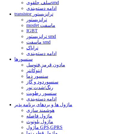
سلف حلقویsmd
ادامه دسته‌بندی
transistor ترانزیستور
ترانزیستور
mosfet ماسفت
IGBT
ترانزیستور smd
ماسفت smd
ترایاک
ادامه دسته‌بندی
سنسورها
مادون قرمز,فتوسل
اپتوکانتر
سنسور دما
سنسوردود و گاز
رنگ/شدت نور
سنسور رطوبت
ادامه دسته‌بندی
ماژول ها و بردهای برنامه پذیر
هوشمند سازی
ماژول فاصله
ماژول بلوتوث
ماژول GPS,GPRS
ماژول قطب نما