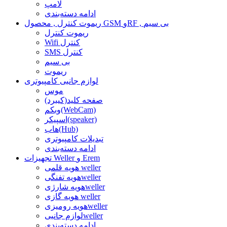
لامپ
ادامه دسته‌بندی
ریموت کنترل , محصول GSM وRF , بی سیم
ریموت کنترل
Wifi کنترل
SMS کنترل
بی سیم
ریموت
لوازم جانبی کامپیوتری
موس
صفحه کلید(کیبرد)
وبکم(WebCam)
اسپیکر(speaker)
هاب(Hub)
تبدیلات کامپیوتری
ادامه دسته‌بندی
تجهیزات Weller و Erem
هویه قلمی weller
هویه تفنگیweller
هویه شارژیweller
هویه گازی weller
هویه رومیزیweller
لوازم جانبیweller
ادامه دسته‌بندی