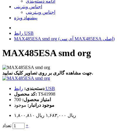
ادامه دسته‌بندی
اجناس ویترینی
اجناس ویـترینی
پیشنهاد ویژه
رابط USB
MAX485ESA smd org (آی سی MAX485ESA اصلی)
MAX485ESA smd org
جهت مشاهده گالری بر روی تصاویر کلیک نمایید.
رابط USB
دسته‌بندی:
TS41998
کد محصول:
امتیاز محصول:
700
موجود درانبار:
موجود
۱,۸۰۰,۸۱۰ ریال
۱,۶۸۳,۰۰۰ ریال
+
تعداد