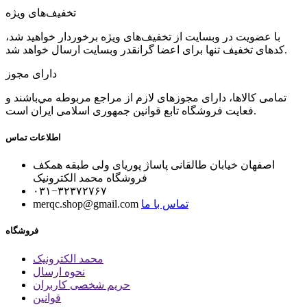
تخفیف‌های ویژه
با عضویت در وبسایت از تخفیف‌های ویژه برخوردار خواهید شد،
کدهای تخفیف تنها برای اعضا گرانقدر وبسایت ارسال خواهد شد.
دارای مجوز
تمامی كالاها، دارای مجوزهای لازم از مراجع مربوطه مي‌باشند و
فعایت فروشگاه تابع قوانين جمهوری اسلامی ايران است.
اطلاعات تماس
اصفهان خیابان طالقانی پاساژ پوریای ولی طبقه همکف
فروشگاه محمد الکترونیک
۰۳۱−۳۲۳۷۲۷۶۷
تماس با ما
merqc.shop@gmail.com
فروشگاه
محمد الکترونیک
نحوه ارسال
حریم شخصی کاربران
قوانین