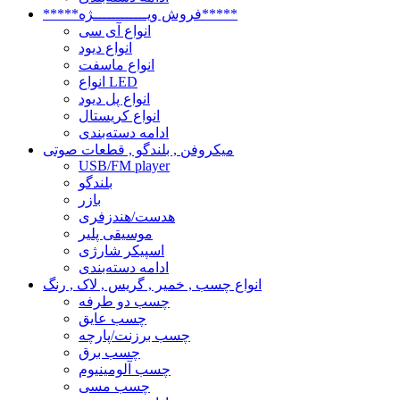
*****فروش ویــــــــــــژه*****
انواع آی سی
انواع دیود
انواع ماسفت
انواع LED
انواع پل دیود
انواع کریستال
ادامه دسته‌بندی
میکروفن , بلندگو , قطعات صوتی
USB/FM player
بلندگو
بازر
هدست/هندزفری
موسیقی پلیر
اسپیکر شارژی
ادامه دسته‌بندی
انواع چسب , خمیر , گریس , لاک , رنگ
چسب دو طرفه
چسب عایق
چسب برزنت/پارچه
چسب برق
چسب آلومینیوم
چسب مسی