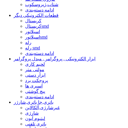
شتاب,ژیروسکوپ
ادامه دسته‌بندی
قطعات الکترونیکی دیگر
کریستال
کریستالsmd
اسیلاتور
اسیلاتورsmd
رله
رله smd
ادامه دسته‌بندی
ابزار الکترونیکی , پروگرامر , مبدل پروگرامر
لحیم کاری
مولتی متر
ابزار دستی
پروجکت برد
اسپری ها
پیچ گوشتی
ادامه دسته‌بندی
باتری,جا باتری,شارژر
غیرشارژی,آلکالاین
شارژی
لیتیوم آیون
باتری تلفنی