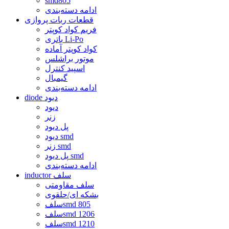
smd805
ادامه دسته‌بندی
قطعات ربات پروازی
فریم کواد کوپتر
باتری Li-Po
کواد کوپتر آماده
موتور براشلس
اسپید کنترل
گیمبال
ادامه دسته‌بندی
diode دیود
دیود
زنر
پل دیود
دیود smd
زنر smd
پل دیود smd
ادامه دسته‌بندی
inductor سلف
سلف مقاومتی
بشکه ای/حلقوی
سلفsmd 805
سلفsmd 1206
سلفsmd 1210