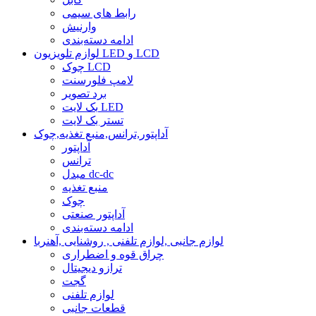
رابط های سیمی
وارنیش
ادامه دسته‌بندی
لوازم تلویزیون LED و LCD
چوک LCD
لامپ فلورسنت
برد تصویر
بک لایت LED
تستر بک لایت
آداپتور,ترانس,منبع تغذیه,چوک
آداپتور
ترانس
مبدل dc-dc
منبع تغذیه
چوک
آداپتور صنعتی
ادامه دسته‌بندی
لوازم جانبی ,لوازم تلفنی , روشنایی ,آهنربا
چراق قوه و اضطراری
ترازو دیجیتال
گجت
لوازم تلفنی
قطعات جانبی