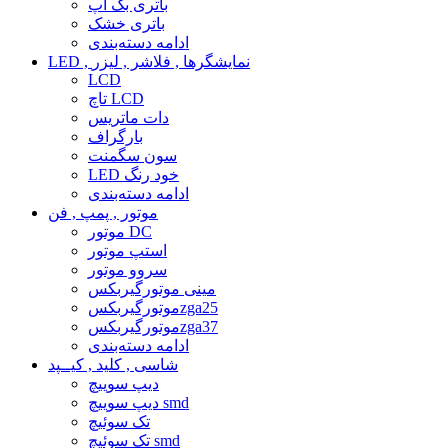
باتری بک آپ
باتری خشک
ادامه دسته‌بندی
LED , نمایشگرها , فلاشر , لیزر
LCD
تاچ LCD
دات ماتریس
بارگراف
سون سگمنت
LED خود رنگ
ادامه دسته‌بندی
موتور , پمپ , فن
موتور DC
استپ موتور
سروو موتور
مینی موتورگیربکس
موتورگیربکسzga25
موتورگیربکسzga37
ادامه دسته‌بندی
شاسی , کلید , کیــپد
دیپ سوییچ
دیپ سوییچ smd
تک سوئیچ
تک سوئیچ smd