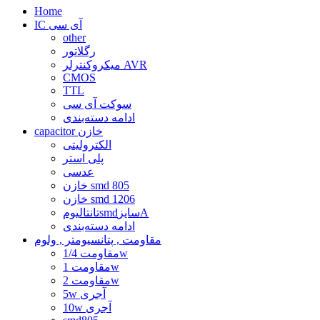
Home
IC آی سی
other
رگلاتور
میکروکنترلر AVR
CMOS
TTL
سوکت آی سی
ادامه دسته‌بندی
capacitor خازن
الکترولیتی
پلی استر
عدسی
خازن smd 805
خازن smd 1206
تانتالیومsmdسایزA
ادامه دسته‌بندی
مقاومت , پتانسیومتر , ولوم
مقاومت 1/4w
مقاومت 1w
مقاومت 2w
5w آجری
10w آجری