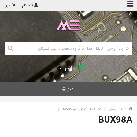
ثبت‌نام
ورود
۰ آیتم - ۰
منو
ترانزیستور
BUX98A (ترانزیستور BUX98A)
BUX98A