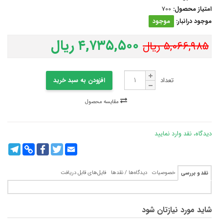
امتیاز محصول:
700
موجود درانبار:
موجود
۴,۷۳۵,۵۰۰ ریال
۵,۰۶۶,۹۸۵ ریال
تعداد
افزودن به سبد خرید
مقایسه محصول
دیدگاه، نقد وارد نمایید
legram
Copy
Facebook
Twitter
Email
Link
خصوصیات
دیدگاه‌ها / نقدها
فایل‌های قابل دریافت
نقد و بررسی
شاید مورد نیازتان شود