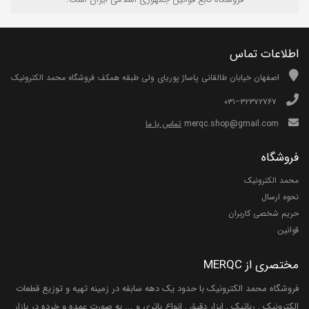
اطلاعات تماس
اصفهان خیابان طالقانی پاساژ پوریای ولی طبقه همکف فروشگاه محمد الکترونیک
۰۳۱−۳۲۳۷۲۷۶۷
merqc.shop@gmail.com
تماس با ما
فروشگاه
محمد الکترونیک
نحوه ارسال
حریم شخصی کاربران
قوانین
مختصری از MERQC
فروشگاه محمد الکترونیک با حدود یک دهه سابقه در زمینه تهیه و توزیع قطعات
الکترونیک , رباتیک , ابزار دقیق , انواع باتری و ... به صورت عمده و خرده در بازار