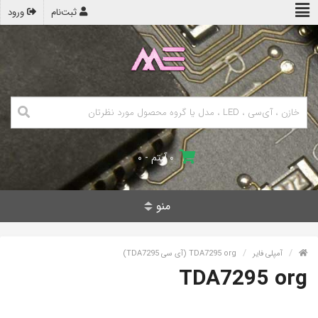
ثبت‌نام
ورود
۰ آیتم - ۰
منو
آمپلی فایر
TDA7295 org (آی سی TDA7295)
TDA7295 org