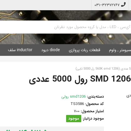
۰۳۱−۳۲۳۷۲۷۶۷
سیومتر , ولوم
قطعات ربات پروازی
diode دیود
inductor سلف
دسته‌بندی:
smd1206 رولی
کد محصول:
TS3586
امتیاز محصول:
700
موجود درانبار:
موجود