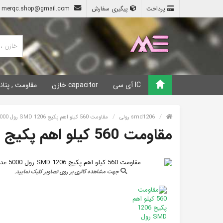
پرداخت
پیگیری سفارش
merqc.shop@gmail.com
IC آی سی
capacitor خازن
مقاومت , پتان
smd1206 رولی
مقاومت 560 کیلو اهم پکیج 1206 SMD رول 5000 عددی (560K smd 1206 رل 5000 تایی)
مقاومت 560 کیلو اهم پکیج 1206 SMD رول 5000 عددی
جهت مشاهده گالری بر روی تصاویر کلیک نمایید.