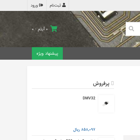
ثبت‌نام
ورود
۰ آیتم - ۰
پیشنهاد ویژه
پرفروش
DMV32
۸۵۸,۰۹۷ ریال