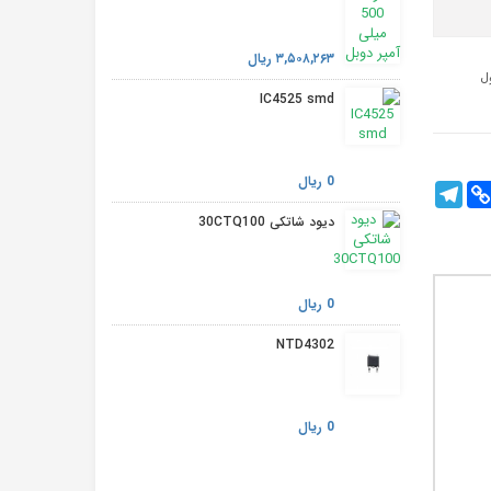
۳,۵۰۸,۲۶۳ ریال
IC4525 smd
0 ریال
Telegram
Cop
Fac
Lin
دیود شاتکی 30CTQ100
0 ریال
NTD4302
0 ریال