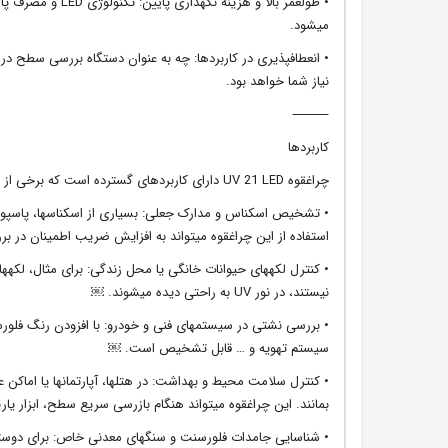
• طولعمر بالا و 
میشود.
• انعطافپذیری در کاربردها: چه به عنوان دستگاه بررسی سطح در
نیاز شما خواهد بود.
⸻
کاربردها
چراغقوه UV 21 LED دارای کاربردهای گسترده است که برخی از مهمترین آنها به شرح زیر است:
استفاده از این چراغقوه میتواند به افزایش ضریب اطمینان در 
• کنترل لکههای حیوانات خانگی یا محل زندگی: برای مثال، لکهها
نیستند، در نور UV به راحتی دیده میشوند. ￼
سیستم تهویه و … قابل تشخیص است. ￼
• کنترل سلامت محیط و بهداشت: در هتلها، آپارتمانها یا اماکن
بمانند. این چراغقوه میتواند هنگام بازرسی سریع سطح، ابزار یا
• شناسایی جامدات فلورسنت و سنگهای معدنی خاص: برای دوستدارا