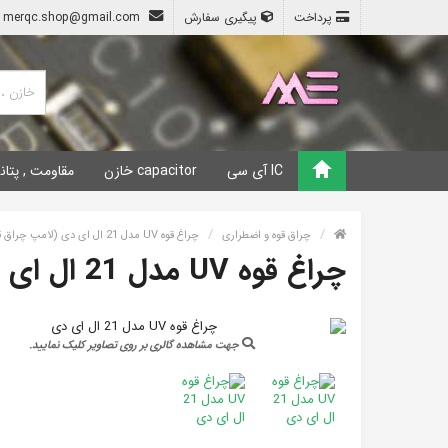
پرداخت
پیگیری سفارش
merqc.shop@gmail.com
IC آی سی
capacitor خازن
مقاومت , پتان
چراق قوه و اضطراری
چراغ قوه UV مدل 21 ال ای دی (لامپ چراق قوه UV فرابنفش )
چراغ قوه UV مدل 21 ال ای دی
جهت مشاهده گالری بر روی تصاویر کلیک نمایید.