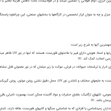
هزینه نگهداری پایین: تکنولوژی LED و مصرف پایین انرژی، دوام طولانی را تضمین میکند و در طولانیمدت باعث کاهش هزینه تعمیر
 منزل و چه به عنوان ابزار تخصصی در کارگاهها یا بخشهای صنعتی، این چراغقوه پاسخگ
• تشخیص اسکناس و مدارک جعلی: بسیاری از اسکناسها، پاسپورتها و اسناد هویتی دارای فیبر یا علامت
بررسی اصالت کمک کند. ￼
ی ادرار یا ترشحات حیوانات در فرش، موکت یا زیر مبلمان که در نور معمولی قابل مشاه
• بررسی نشتی در سیستمهای فنی و خودرو: با افزودن رنگ فلورسنت به مایعهای مختلف و تاباندن نور UV، محل دقیق نشتی روغن موتور، روغن 
 عمومی، لکههای ارگانیک، بقایای حشرات و مواد آلاینده ممکن است بهصورت نامرئی باقی
ریرسان باشد. ￼
ن زمینشناسی یا افرادی که به شناسایی سنگها و کانیهای فلورسنت علاقه دارند، تابش