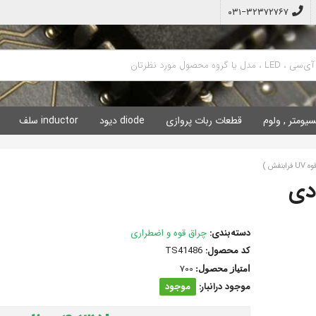
۰۳۱−۳۲۳۷۲۷۶۷
سیومتر , ولوم
قطعات ربات پروازی
diode دیود
inductor سلف
دسته‌بندی:
چراق قوه و اضطراری
کد محصول:
TS41486
700
امتیاز محصول:
موجود درانبار:
موجود