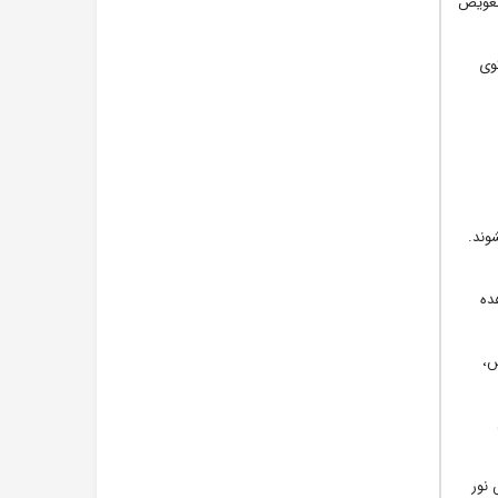
 یا تعویض
وی
های فلورسنت هستند که تنها در نور UV ظاهر میشوند.
ده
گیربکس،
 نور