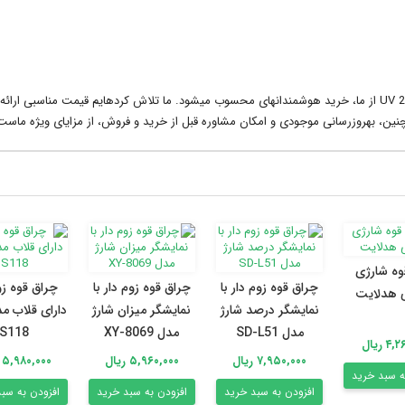
با توجه به تنوع کاربردها و کیفیت ساخت، خرید چراغقوه UV 21 LED از ما، خرید هوشمندانهای محسوب میشود. ما تلاش کردهایم قیمت مناسبی ار
نین، بهروزرسانی موجودی و امکان مشاوره قبل از خرید و فروش، از مزایای ویژه ماست
وه شارژی
چراق قوه زوم دار با
چراق قوه زوم دار با
چراق قوه زو
 هدلایت
نمایشگر درصد شارژ
نمایشگر میزان شارژ
مدل SD-L51
مدل XY-8069
S118
 ریال
۷,۹۵۰,۰۰۰ ریال
۵,۹۶۰,۰۰۰ ریال
۵,۹۸۰,۰۰۰ ریال
ه سبد خرید
افزودن به سبد خرید
افزودن به سبد خرید
افزودن به سب