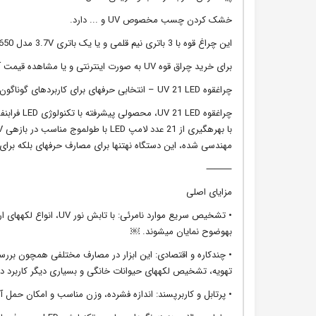
خشک کردن چسب مخصوص UV و ... دارد.
این چراغ قوه با 3 باتری نیم قلمی و یا یک باتری 3.7V مدل 18650 راه اندازی می شود.
برای خرید چراق قوه UV به صورت اینترنتی و یا مشاهده قیمت آن می توانید از همین صفحه اقدام نمایید.
چراغقوه UV 21 LED – انتخابی حرفهای برای کاربردهای گوناگون
چراغقوه D
مهندسی شده، این دستگاه نهتنها برای مصارف حرفهای بلکه برای
⸻
مزایای اصلی
• تشخیص سریع موارد نام
بهوضوح نمایان میشوند. ￼
• چندکاره و اقتصادی: این ابزار در مصارف مختلفی همچون بر
تهویه، تشخیص لکههای حیوانات خانگی و بسیاری دیگر کاربرد دا
• پرتابل و کاربرپسند: اندازه فشرده، وزن مناسب و امکان حمل 