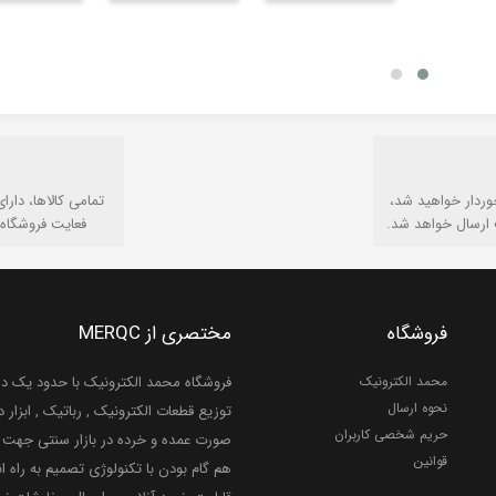
وردار خواهید شد،
تمامی كالاها، دارا
 ارسال خواهد شد.
فعایت فروشگاه 
فروشگاه
مختصری از MERQC
محمد الکترونیک
فروشگاه محمد الکترونیک با حدود یک دهه
نحوه ارسال
توزیع قطعات الکترونیک , رباتیک , ابزار دق
حریم شخصی کاربران
صورت عمده و خرده در بازار سنتی جهت ر
قوانین
هم گام بودن با تکنولوژی تصمیم به راه ان