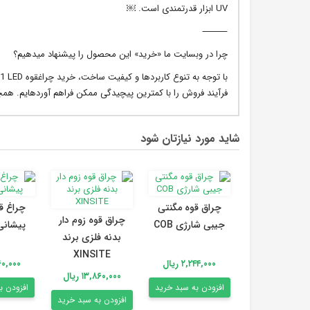
UV ابزار قدرتمندی است. ￼
⸻
چرا در وبسایت ما «خرید» این محصول را پیشنهاد میدهیم؟
فرآیند فروش را با کمترین پیچیدگی ممکن فراهم آوردهایم. همچ
شاید مورد نیازتان شود
چراق قوه مگنتی
چراغ ق
چراق قوه زوم دار
جیبی شارژی COB
پیشانی
بدنه فلزی برند
XINSITE
۲,۲۴۴,۰۰۰ ریال
۴,۲۶۰,۰۰۰
۱۳,۸۶۰,۰۰۰ ریال
افزودن به سبد خرید
افزودن ب
افزودن به سبد خرید