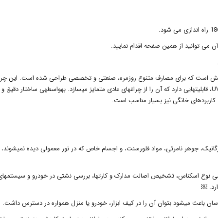
UV 21 LE، محصولی پیشرفته با تکنولوژی LED فرابنفش است که برای مصارف متنوع روزمره، صنعتی و تخصصی طراحی شده است. این چ
با بهرهگیری از 21 عدد لامپ LED با طولموج مناسب در بازهی UV، قابلیتهایی دارد که آن را از چراغهای عادی متمایز میسازد. بهواسطهی ساختار دقیق و
 کاربردهای خانگی نیز بسیار مناسب است.
رئی: با تابش نور UV، انواع لکههای ارگانیک، جوهر نامرئی، مواد فلورسنت، و اجسام خاص که در نور معمولی دیده نمیشوند،
رسی نوع اسکناس، تشخیص اصالت مدارک و کارتها، بررسی نشتی در خودرو و سیستمهای
رد. ￼
آسان باعث میشود بتوان آن را در کیف ابزار، خودرو یا منزل همواره در دسترس داشت.