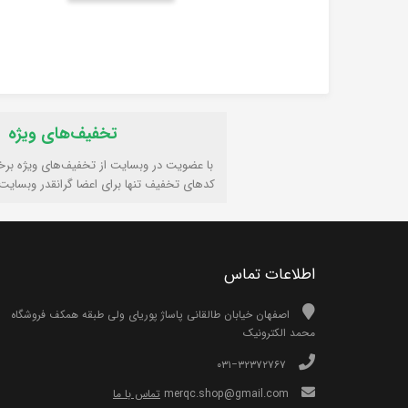
تخفیف‌های ویژه
با عضویت در وبسایت از تخفیف‌های ویژه برخ
کدهای تخفیف تنها برای اعضا گرانقدر وبسایت
اطلاعات تماس
اصفهان خیابان طالقانی پاساژ پوریای ولی طبقه همکف فروشگاه
محمد الکترونیک
۰۳۱−۳۲۳۷۲۷۶۷
merqc.shop@gmail.com
تماس با ما