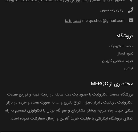
اصفهان خیابان طالقانی پاساژ پوریای ولی طبقه همکف فروشگاه محمد الکترونیک
۰۳۱−۳۲۳۷۲۷۶۷
merqc.shop@gmail.com
تماس با ما
فروشگاه
محمد الکترونیک
نحوه ارسال
حریم شخصی کاربران
قوانین
مختصری از MERQC
فروشگاه محمد الکترونیک با حدود یک دهه سابقه در زمینه تهیه و توزیع قطعات
الکترونیک , رباتیک , ابزار دقیق , انواع باتری و ... به صورت عمده و خرده در بازار
سنتی جهت رفاه هرچه بیشتر مشتریان و هم گام بودن با تکنولوژی تصمیم به راه
اندازی فروشگاه اینترنتی با قابلیت خرید آنلاین و ارسال سفارشات نموده است.