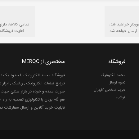
وردار خواهید شد،
تمامی كالاها، دارا
 ارسال خواهد شد.
فعایت فروشگاه 
فروشگاه
مختصری از MERQC
محمد الکترونیک
فروشگاه محمد الکترونیک با حدود یک دهه
نحوه ارسال
توزیع قطعات الکترونیک , رباتیک , ابزار دق
حریم شخصی کاربران
صورت عمده و خرده در بازار سنتی جهت ر
قوانین
هم گام بودن با تکنولوژی تصمیم به راه ان
قابلیت خرید آنلاین و ارسال سفارشات ن