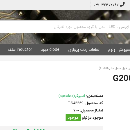
۰۳۱−۳۲۳۷۲۷۶۷
سیومتر , ولوم
قطعات ربات پروازی
diode دیود
inductor سلف
دسته‌بندی:
اسپیکر(speaker)
کد محصول:
TS42259
امتیاز محصول:
700
موجود درانبار:
موجود