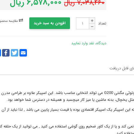
۶,۵۷۸,۰۰۰ ریال
۷,۰۳۸,۴۶۰ ریال
مقایسه محصول
افزودن به سبد خرید
تعداد
دیدگاه، نقد وارد نمایید
y
ebook
Twitter
Email
k
ای قابل دریافت
اگر به دنبال یک اسپیکر جمع وجور و کاربردی هستید، اسپیکر بلوتوثی مگنتی G200 می تواند انتخابی مناسب باشد. این اسپیکر علاوه بر طراحی مدرن
ل یخچال، بدنه ماشین یا میز کار میچسبد و همیشه در دسترس شما خواهد بود.
ه توجه داشته باشید که این اسپیکر یک اسپیکر اقتصادی بوده با قیمت بسیار پایین می باشد , لذا نباید از آن 
ن همراه شما از تکنولوژی magsafe پشتیبانی نمی کند و یا از یک کاور ضخیم روی گوشی استفاده می کنید , می توانید از یک حلقه ک
فاده کنید.