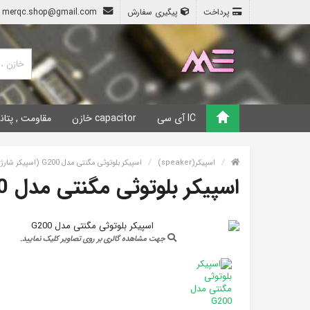
پرداخت
پیگیری سفارش
merqc.shop@gmail.com
IC آی سی
capacitor خازن
مقاومت , پتان
اسپیکر(speaker)
اسپیکر بلوتوثی مگنتی مدل G200 (اسپیکر شارژی قابل حمل مدل G200)
اسپیکر بلوتوثی مگنتی مدل G200
جهت مشاهده گالری بر روی تصاویر کلیک نمایید.