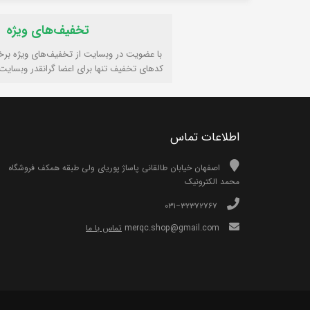
تخفیف‌های ویژه
با عضویت در وبسایت از تخفیف‌های ویژه برخ
کدهای تخفیف تنها برای اعضا گرانقدر وبسایت
اطلاعات تماس
اصفهان خیابان طالقانی پاساژ پوریای ولی طبقه همکف فروشگاه
محمد الکترونیک
۰۳۱−۳۲۳۷۲۷۶۷
merqc.shop@gmail.com
تماس با ما