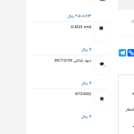
۳,۵۰۸,۲۶۳ ریال
IC4525 smd
0 ریال
Telegram
Cop
Fac
Lin
دیود شاتکی 30CTQ100
0 ریال
 و
NTD4302
انتظار
0 ریال
ه