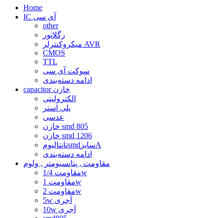
Home
IC آی سی
other
رگلاتور
میکروکنترلر AVR
CMOS
TTL
سوکت آی سی
ادامه دسته‌بندی
capacitor خازن
الکترولیتی
پلی استر
عدسی
خازن smd 805
خازن smd 1206
تانتالیومsmdسایزA
ادامه دسته‌بندی
مقاومت , پتانسیومتر , ولوم
مقاومت 1/4w
مقاومت 1w
مقاومت 2w
5w آجری
10w آجری