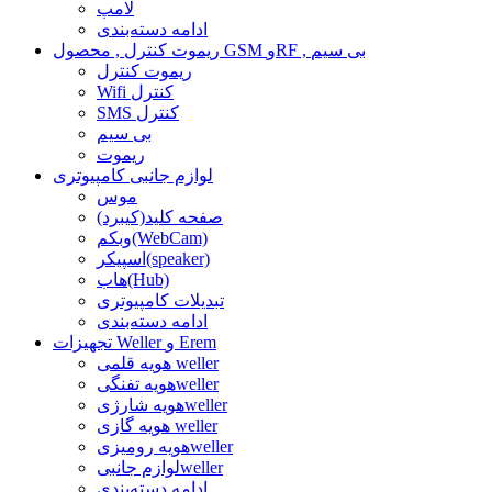
لامپ
ادامه دسته‌بندی
ریموت کنترل , محصول GSM وRF , بی سیم
ریموت کنترل
Wifi کنترل
SMS کنترل
بی سیم
ریموت
لوازم جانبی کامپیوتری
موس
صفحه کلید(کیبرد)
وبکم(WebCam)
اسپیکر(speaker)
هاب(Hub)
تبدیلات کامپیوتری
ادامه دسته‌بندی
تجهیزات Weller و Erem
هویه قلمی weller
هویه تفنگیweller
هویه شارژیweller
هویه گازی weller
هویه رومیزیweller
لوازم جانبیweller
ادامه دسته‌بندی