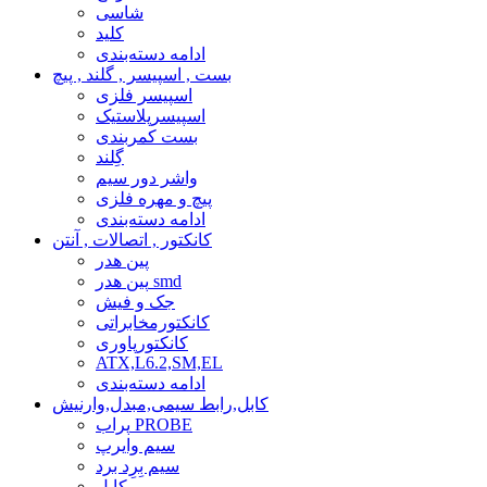
شاسی
کلید
ادامه دسته‌بندی
بست , اسپیسر , گلند , پیچ
اسپیسر فلزی
اسپیسرپلاستیک
بست کمربندی
گِلند
واشر دور سیم
پیچ و مهره فلزی
ادامه دسته‌بندی
کانکتور , اتصالات , آنتن
پین هدر
پین هدر smd
جک و فیش
کانکتورمخابراتی
کانکتورپاوری
ATX,L6.2,SM,EL
ادامه دسته‌بندی
کابل,رابط سیمی,مبدل,وارنیش
پراب PROBE
سیم وایرپ
سیم بِرِد برد
کابل