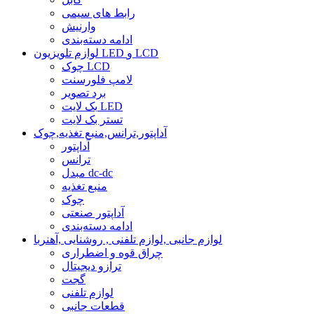
رابط های سیمی
وارنیش
ادامه دسته‌بندی
لوازم تلویزیون LED و LCD
چوک LCD
لامپ فلورسنت
برد تصویر
بک لایت LED
تستر بک لایت
آداپتور,ترانس,منبع تغذیه,چوک
آداپتور
ترانس
مبدل dc-dc
منبع تغذیه
چوک
آداپتور صنعتی
ادامه دسته‌بندی
لوازم جانبی ,لوازم تلفنی , روشنایی ,آهنربا
چراق قوه و اضطراری
ترازو دیجیتال
گجت
لوازم تلفنی
قطعات جانبی