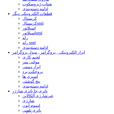
شتاب,ژیروسکوپ
ادامه دسته‌بندی
قطعات الکترونیکی دیگر
کریستال
کریستالsmd
اسیلاتور
اسیلاتورsmd
رله
رله smd
ادامه دسته‌بندی
ابزار الکترونیکی , پروگرامر , مبدل پروگرامر
لحیم کاری
مولتی متر
ابزار دستی
پروجکت برد
اسپری ها
پیچ گوشتی
ادامه دسته‌بندی
باتری,جا باتری,شارژر
غیرشارژی,آلکالاین
شارژی
لیتیوم آیون
باتری تلفنی