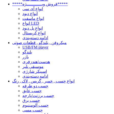
*****فروش ویــــــــــــژه*****
انواع آی سی
انواع دیود
انواع ماسفت
انواع LED
انواع پل دیود
انواع کریستال
ادامه دسته‌بندی
میکروفن , بلندگو , قطعات صوتی
USB/FM player
بلندگو
بازر
هدست/هندزفری
موسیقی پلیر
اسپیکر شارژی
ادامه دسته‌بندی
انواع چسب , خمیر , گریس , لاک , رنگ
چسب دو طرفه
چسب عایق
چسب برزنت/پارچه
چسب برق
چسب آلومینیوم
چسب مسی