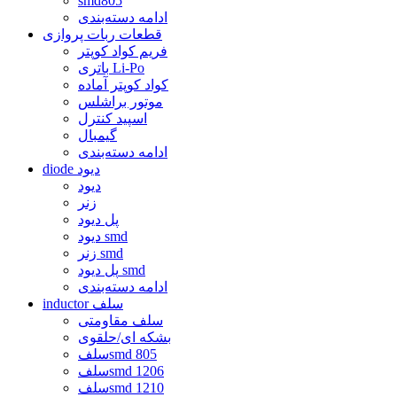
smd805
ادامه دسته‌بندی
قطعات ربات پروازی
فریم کواد کوپتر
باتری Li-Po
کواد کوپتر آماده
موتور براشلس
اسپید کنترل
گیمبال
ادامه دسته‌بندی
diode دیود
دیود
زنر
پل دیود
دیود smd
زنر smd
پل دیود smd
ادامه دسته‌بندی
inductor سلف
سلف مقاومتی
بشکه ای/حلقوی
سلفsmd 805
سلفsmd 1206
سلفsmd 1210