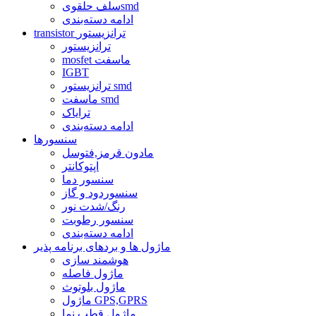
سلف حلقویsmd
ادامه دسته‌بندی
transistor ترانزیستور
ترانزیستور
mosfet ماسفت
IGBT
ترانزیستور smd
ماسفت smd
ترایاک
ادامه دسته‌بندی
سنسورها
مادون قرمز,فتوسل
اپتوکانتر
سنسور دما
سنسوردود و گاز
رنگ/شدت نور
سنسور رطوبت
ادامه دسته‌بندی
ماژول ها و بردهای برنامه پذیر
هوشمند سازی
ماژول فاصله
ماژول بلوتوث
ماژول GPS,GPRS
ماژول قطب نما