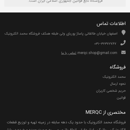
فروشگاه تابع قوانين جمهوری اسلامی ايران است.
اطلاعات تماس
اصفهان خیابان طالقانی پاساژ پوریای ولی طبقه همکف فروشگاه محمد الکترونیک
۰۳۱−۳۲۳۷۲۷۶۷
merqc.shop@gmail.com
تماس با ما
فروشگاه
محمد الکترونیک
نحوه ارسال
حریم شخصی کاربران
قوانین
مختصری از MERQC
فروشگاه محمد الکترونیک با حدود یک دهه سابقه در زمینه تهیه و توزیع قطعات
الکترونیک , رباتیک , ابزار دقیق , انواع باتری و ... به صورت عمده و خرده در بازار