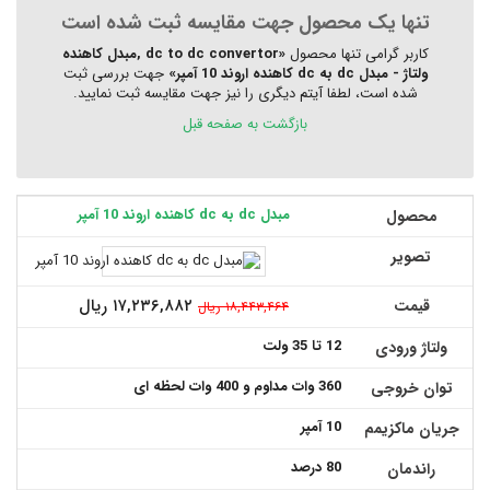
تنها یک محصول جهت مقایسه ثبت شده است
کاربر گرامی تنها محصول
«dc to dc convertor ,مبدل کاهنده
ولتاژ - مبدل dc به dc کاهنده اروند 10 آمپر»
جهت بررسی ثبت
شده است، لطفا آیتم دیگری را نیز جهت مقایسه ثبت نمایید.
بازگشت به صفحه قبل
مبدل dc به dc کاهنده اروند 10 آمپر
محصول
تصویر
۱۷,۲۳۶,۸۸۲ ریال
قیمت
۱۸,۴۴۳,۴۶۴ ریال
12 تا 35 ولت
ولتاژ ورودی
360 وات مداوم و 400 وات لحظه ای
توان خروجی
10 آمپر
جریان ماکزیمم
80 درصد
راندمان