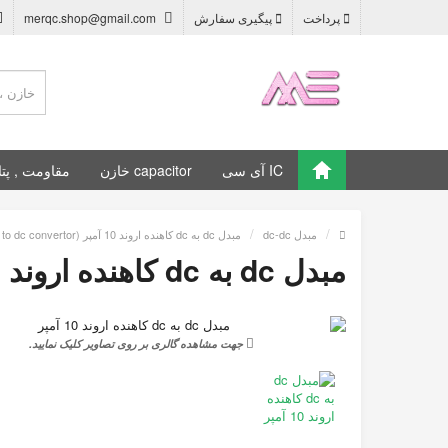
پرداخت
پیگیری سفارش
merqc.shop@gmail.com
IC آی سی
capacitor خازن
مقاومت , پتا
مبدل dc-dc
مبدل dc به dc کاهنده اروند 10 آمپر (dc to dc convertor ,مبدل کاهنده ولتاژ)
مبدل dc به dc کاهنده اروند 10 آمپر
جهت مشاهده گالری بر روی تصاویر کلیک نمایید.