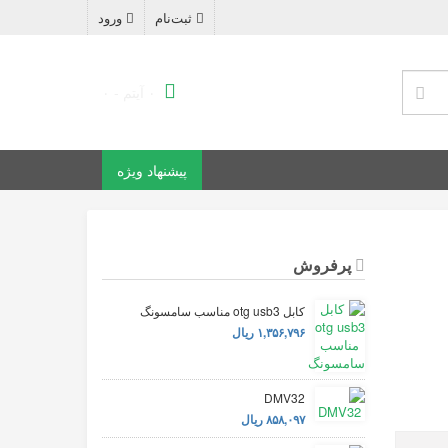
ثبت‌نام
ورود
۰ آیتم - ۰
پیشنهاد ویژه
پرفروش
کابل otg usb3 مناسب سامسونگ
۱,۳۵۶,۷۹۶ ریال
DMV32
۸۵۸,۰۹۷ ریال