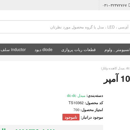
۰۳۱−۳۲۳۷۲۷۶۷
نسیومتر , ولوم
قطعات ربات پروازی
diode دیود
inductor سلف
دسته‌بندی:
مبدل dc-dc
کد محصول:
TS10362
امتیاز محصول:
700
موجود درانبار:
ناموجود