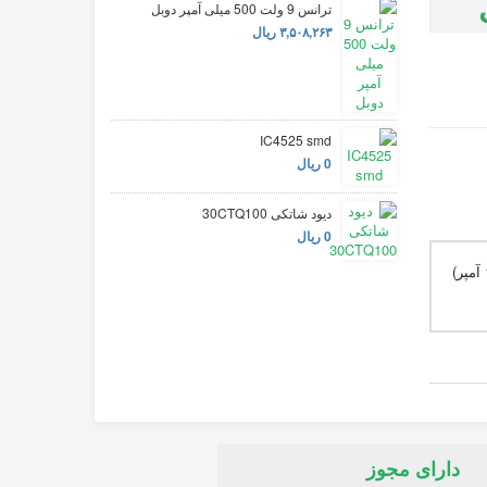
ترانس 9 ولت 500 میلی آمپر دوبل
۳,۵۰۸,۲۶۳ ریال
IC4525 smd
0 ریال
دیود شاتکی 30CTQ100
0 ریال
این مبدل , کاهنده ولتاژ بوده و با اتصال یک ولتاژ اولیه به آن می توان با استفاده از پتانسیومتر روی برد یک ولتاژ خروجی متغیر تا ولتاژ اولیه (تا 10 آمپر)
دارای مجوز