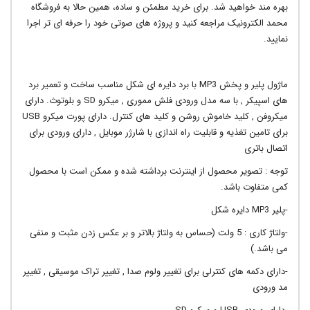
بهره مند خواهید شد. برای خرید مطمئن و ساده، همین حالا به فروشگاه
محمد الکترونیک مراجعه کنید و پروژه های صوتی خود را حرفه ای تر اجرا
نمایید.
ماژول پلیر و پخش MP3 با برد دایره ای شکل مناسب ساخت و تعمیر برد
های اسپیکر , با سه مدل ورودی فلش مموری , میکرو SD و بلوتوث. دارای
میکروفن , کلید خاموش روشن و کلید های کنترل. دارای پورت میکرو USB
برای تامین تغذیه و قابلیت راه اندازی با شارژر موبایل , دارای ورودی برای
اتصال باتری
توجه : تصویر محصول از اینترنت برداشته شده و ممکن است با محصول
کمی متفاوت باشد.
-پلیر MP3 دایره شکل
-ولتاژ کاری : 5 ولت (حساس به ولتاژ بالاتر و بر عکس زدن مثبت و منفی
می باشد.)
-دارای دکمه های کنترلی برای تغییر ولوم صدا , تغییر تراک موسیقی , تغییر
مد ورودی