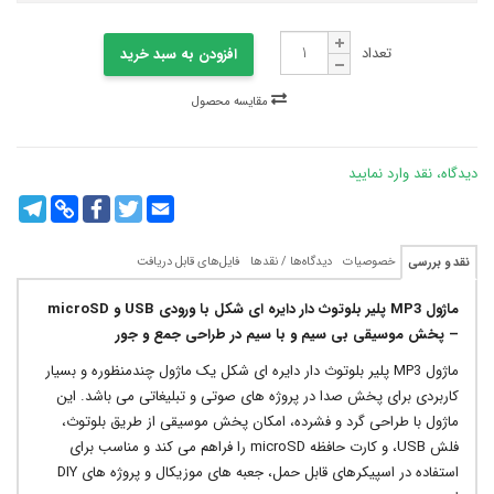
تعداد
افزودن به سبد خرید
مقایسه محصول
دیدگاه، نقد وارد نمایید
legram
Copy
Facebook
Twitter
Email
Link
خصوصیات
دیدگاه‌ها / نقدها
فایل‌های قابل دریافت
نقد و بررسی
ماژول
MP3
پلیر بلوتوث دار دایره ای شکل با ورودی
USB
و
microSD
– پخش موسیقی بی سیم و با سیم در طراحی جمع و جور
ماژول MP3 پلیر بلوتوث دار دایره ای شکل یک ماژول چندمنظوره و بسیار
کاربردی برای پخش صدا در پروژه های صوتی و تبلیغاتی می باشد. این
ماژول با طراحی گرد و فشرده، امکان پخش موسیقی از طریق بلوتوث،
فلش USB، و کارت حافظه microSD را فراهم می کند و مناسب برای
استفاده در اسپیکرهای قابل حمل، جعبه های موزیکال و پروژه های DIY