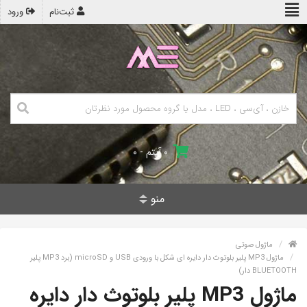
ثبت‌نام
ورود
۰ آیتم - ۰
منو
ماژول صوتی
ماژول MP3 پلیر بلوتوث دار دایره ای شکل با ورودی USB و microSD (برد MP3 پلیر
BLUETOOTH دار)
ماژول MP3 پلیر بلوتوث دار دایره