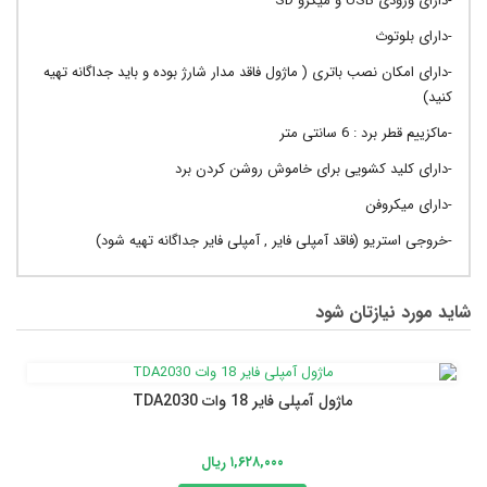
-دارای ورودی USB و میکرو SD
-دارای بلوتوث
-دارای امکان نصب باتری ( ماژول فاقد مدار شارژ بوده و باید جداگانه تهیه
کنید)
-ماکزییم قطر برد : 6 سانتی متر
-دارای کلید کشویی برای خاموش روشن کردن برد
-دارای میکروفن
-خروجی استریو (فاقد آمپلی فایر , آمپلی فایر جداگانه تهیه شود)
شاید مورد نیازتان شود
ماژول آمپلی فایر 18 وات TDA2030
۱,۶۲۸,۰۰۰ ریال