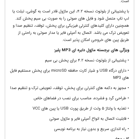
است.
با پشتیبانی از بلوتوث نسخه ۴.۲، این ماژول قادر است به گوشی، تبلت یا
لپ تاپ متصل شود و فایل های صوتی را به صورت بی سیم پخش کند.
همچنین دارای کلیدهای کنترلی فیزیکی برای پخش، توقف، تنظیم صدا و
تعویض ترک می باشد. اتصال به آمپلی فایر یا مدار صوتی به راحتی از
طریق پین های خروجی امکان پذیر است.
ویژگی های برجسته ماژول دایره ای
MP3
پلیر:
• پشتیبانی از بلوتوث نسخه ۴.۲ برای پخش بی سیم
• دارای درگاه USB و شیار کارت حافظه microSD برای پخش مستقیم فایل
های MP3
• مجهز به دکمه های کنترلی برای پخش، توقف، تعویض ترک و تنظیم صدا
• طراحی گرد و فشرده، مناسب برای نصب در فضاهای خاص
• تغذیه با ولتاژ ۵ ولت از طریق پورت USB یا پین های VCC
• قابلیت اتصال به انواع آمپلی فایر و ماژول صوتی
• راه اندازی سریع و بدون نیاز به برنامه نویسی