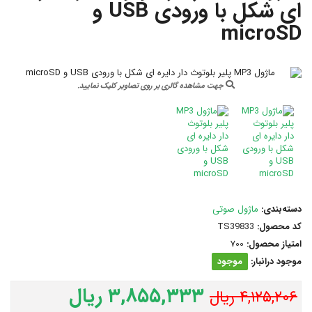
ای شکل با ورودی USB و
microSD
جهت مشاهده گالری بر روی تصاویر کلیک نمایید.
دسته‌بندی:
ماژول صوتی
کد محصول:
TS39833
امتیاز محصول:
700
موجود درانبار:
موجود
۳,۸۵۵,۳۳۳ ریال
۴,۱۲۵,۲۰۶ ریال