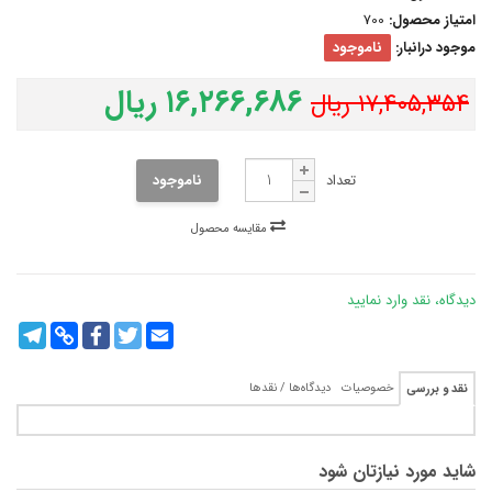
امتیاز محصول:
700
موجود درانبار:
ناموجود
۱۶,۲۶۶,۶۸۶ ریال
۱۷,۴۰۵,۳۵۴ ریال
تعداد
ناموجود
مقایسه محصول
دیدگاه، نقد وارد نمایید
legram
Copy
Facebook
Twitter
Email
Link
خصوصیات
دیدگاه‌ها / نقدها
نقد و بررسی
شاید مورد نیازتان شود