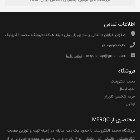
اطلاعات تماس
اصفهان خیابان طالقانی پاساژ پوریای ولی طبقه همکف فروشگاه محمد الکترونیک
۰۳۱−۳۲۳۷۲۷۶۷
merqc.shop@gmail.com
تماس با ما
فروشگاه
محمد الکترونیک
نحوه ارسال
حریم شخصی کاربران
قوانین
مختصری از MERQC
فروشگاه محمد الکترونیک با حدود یک دهه سابقه در زمینه تهیه و توزیع قطعات
الکترونیک , رباتیک , ابزار دقیق , انواع باتری و ... به صورت عمده و خرده در بازار