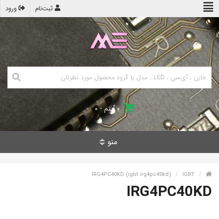
ثبت‌نام
ورود
۰ آیتم - ۰
منو
IRG4PC40KD (igbt irg4pc40kd)
IGBT
IRG4PC40KD