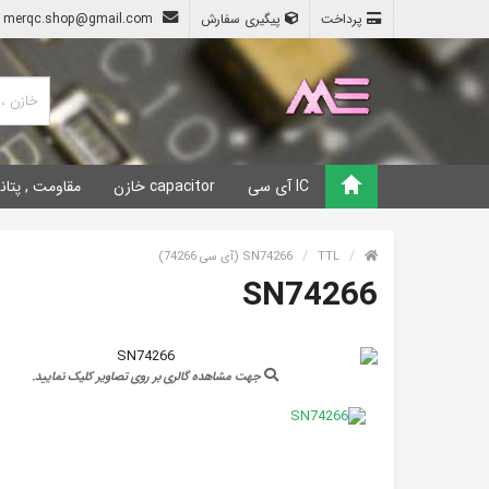
پرداخت
پیگیری سفارش
merqc.shop@gmail.com
IC آی سی
capacitor خازن
مقاومت , پتان
TTL
SN74266 (آی سی 74266)
SN74266
جهت مشاهده گالری بر روی تصاویر کلیک نمایید.