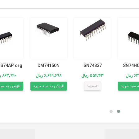
S74AP org
DM74150N
SN74337
SN74HC
۸۶۳,۹۴۰ ریال
ریال
۵۵۴,۱۴۳ ریال
۶,۶۴۹,۶۹۸ ریال
افزودن به سب
ه سبد خرید
ناموجود
افزودن به سبد خرید