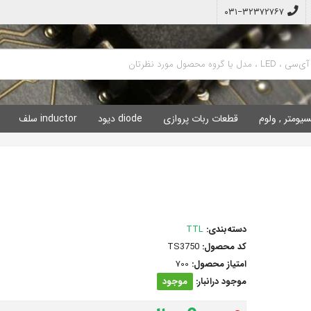
۰۳۱−۳۲۳۷۲۷۶۷
سیومتر , ولوم
قطعات ربات پروازی
diode دیود
inductor سلف
دسته‌بندی:
TTL
کد محصول:
TS3750
امتیاز محصول:
700
موجود درانبار:
موجود