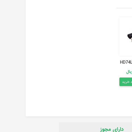
SN7449
SN74117
HD74L
SN74HC4053
۵۴۰,۹۵۵ ریال
۶۸۸,۰۸۰ ریال
۹۰۲,۰۵۷ ریال
افزودن به سبد خرید
د خرید
ناموجود
افزودن به سبد خرید
دارای مجوز