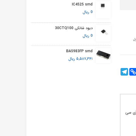
IC4525 smd
0 ریال
دیود شاتکی 30CTQ100
0 ریال
BA5983FP smd
۵,۵۸۷,۳۴۱ ریال
Telegram
Cop
Fac
Lin
 این آی سی