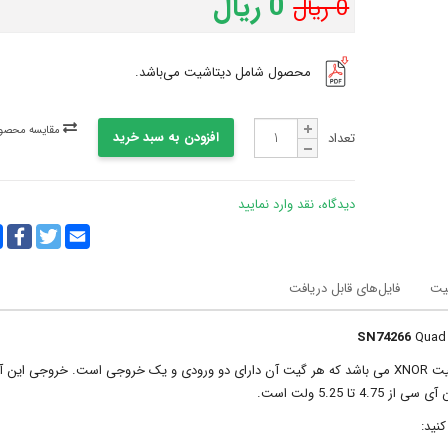
0 ریال
0 ریال
محصول شامل دیتاشیت می‌باشد.
مقایسه محصول
افزودن به سبد خرید
تعداد
دیدگاه، نقد وارد نمایید
y
ebook
Twitter
Email
k
یت
فایل‌های قابل دریافت
SN74266
Quad 
آی سی SN74266 از سری آی سی های TTL شامل چهار عدد گیت XNOR می باشد که هر گیت آن دارای دو ورودی و یک خروجی است. خروجی