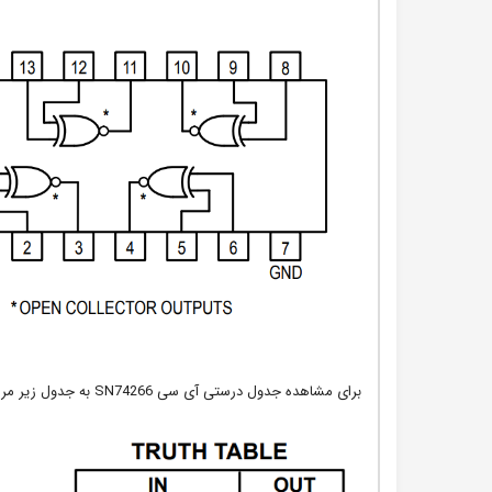
برای مشاهده جدول درستی آی سی SN74266 به جدول زیر مراجعه کنید: