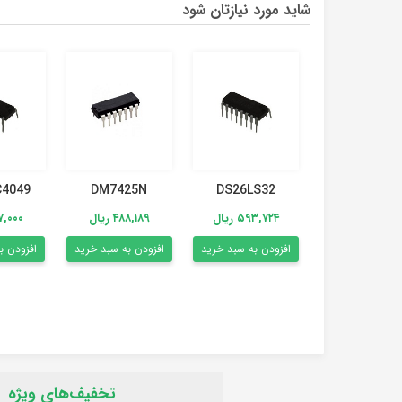
شاید مورد نیازتان شود
DM7425N
4049
DS26LS32
۴۸۸,۱۸۹ ریال
۵۹۳,۷۲۴ ریال
۶۲۷,۰۰۰ 
افزودن به سبد خرید
افزودن به سبد خرید
افزودن ب
تخفیف‌های ویژه